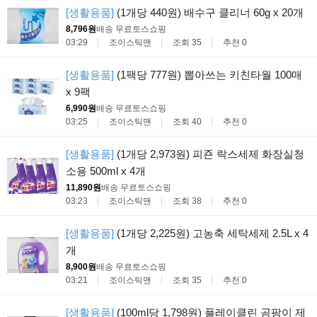
[생활용품]
(1개당 440원) 배수구 클리너 60g x 20개
8,796원
배송 무료
토스쇼핑
03:29
조이스틱맨
조회 35
추천 0
[생활용품]
(1팩당 777원) 뽑아쓰는 키친타월 100매
x 9팩
6,990원
배송 무료
토스쇼핑
03:25
조이스틱맨
조회 40
추천 0
[생활용품]
(1개당 2,973원) 피죤 락스세제 화장실청
소용 500ml x 4개
11,890원
배송 무료
토스쇼핑
03:23
조이스틱맨
조회 38
추천 0
[생활용품]
(1개당 2,225원) 고농축 세탁세제 2.5L x 4
개
8,900원
배송 무료
토스쇼핑
03:21
조이스틱맨
조회 35
추천 0
[생활용품]
(100ml당 1,798원) 플레이클린 곰팡이 제