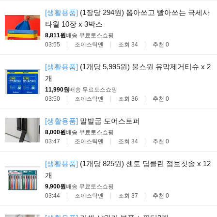
[생활용품]
(1장당 294원) 뽑아쓰고 빨아쓰는 극세사
타월 10장 x 3박스
8,811원
배송 무료
토스쇼핑
03:55
조이스틱맨
조회 34
추천 0
[생활용품]
(1개당 5,995원) 불스원 유막제거티슈 x 2
개
11,990원
배송 무료
토스쇼핑
03:50
조이스틱맨
조회 36
추천 0
[생활용품]
말발굽 도어스토퍼
8,000원
배송 무료
토스쇼핑
03:47
조이스틱맨
조회 34
추천 0
[생활용품]
(1개당 825원) 센토 딥클린 점보칫솔 x 12
개
9,900원
배송 무료
토스쇼핑
03:44
조이스틱맨
조회 37
추천 0