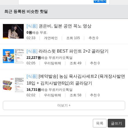
최근 등록된 비슷한 핫딜
[식품]
권은비, 일본 공연 꼭노 영상
0원
배송 무료
.
02:33
개연예인
조회 105
추천 0
[식품]
라라스윗 BEST 파인트 2+2 골라담기
22,227원
배송 무료
카카오톡딜
02:05
우리팀뭐해
조회 49
추천 0
[식품]
[예약발송] 농심 육사김사세트2 (육개장사발면
18입 + 김치사발면6입)외 골라담기
16,731원
배송 무료
카카오톡딜
02:02
우리팀뭐해
조회 58
추천 0
더보기 +
목록
글쓰기