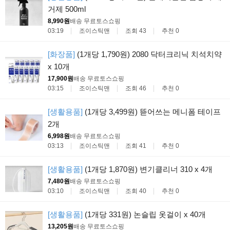
거제 500ml
8,990원
배송 무료
토스쇼핑
03:19
조이스틱맨
조회 43
추천 0
[화장품]
(1개당 1,790원) 2080 닥터크리닉 치석치약
x 10개
17,900원
배송 무료
토스쇼핑
03:15
조이스틱맨
조회 46
추천 0
[생활용품]
(1개당 3,499원) 뜯어쓰는 메니폼 테이프
2개
6,998원
배송 무료
토스쇼핑
03:13
조이스틱맨
조회 41
추천 0
[생활용품]
(1개당 1,870원) 변기클리너 310 x 4개
7,480원
배송 무료
토스쇼핑
03:10
조이스틱맨
조회 40
추천 0
[생활용품]
(1개당 331원) 논슬립 옷걸이 x 40개
13,205원
배송 무료
토스쇼핑