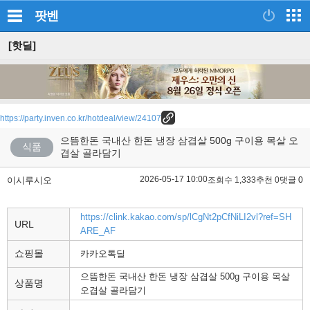
팟벤
[핫딜]
https://party.inven.co.kr/hotdeal/view/24107
으뜸한돈 국내산 한돈 냉장 삼겹살 500g 구이용 목살 오
식품
겹살 골라담기
2026-05-17 10:00
이시루시오
조회수 1,333
추천 0
댓글 0
https://clink.kakao.com/sp/lCgNt2pCfNiLI2vl?ref=SH
URL
ARE_AF
쇼핑몰
카카오톡딜
으뜸한돈 국내산 한돈 냉장 삼겹살 500g 구이용 목살
상품명
오겹살 골라담기