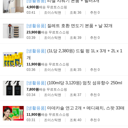
[생활용품]
리셀 샤워기 본품 + 필터3개
4,900원
배송 무료
토스쇼핑
03:41
조이스틱맨
조회 36
추천 0
[생활용품]
질레트 호환 면도기 본품 + 날 32개
23,900원
배송 무료
토스쇼핑
03:39
조이스틱맨
조회 39
추천 0
[생활용품]
(1L당 2,380원) 드릴 펑 1L x 3개 + 2L x 1
개
11,900원
배송 무료
토스쇼핑
03:36
조이스틱맨
조회 35
추천 0
[생활용품]
(100ml당 3,120원) 멈칫 섬유향수 250ml
7,800원
배송 무료
토스쇼핑
03:34
조이스틱맨
조회 37
추천 0
[생활용품]
마데카솔 연고 2개 + 메디패치, 스팟 33매
11,900원
배송 무료
토스쇼핑
03:31
조이스틱맨
조회 40
추천 0