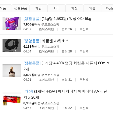
식품
생활용품
게임
PC
가전
의류
화장
[생활용품]
(1kg당 1,580원) 워싱소다 5kg
7,900원
배송 무료
토스쇼핑
04:07
조이스틱맨
조회 26
추천 0
[생활용품]
리플랜 샤워호스
6,138원
배송 무료
토스쇼핑
04:04
조이스틱맨
조회 28
추천 0
[생활용품]
(1개당 4,400) 멈칫 차량용 디퓨저 80ml x
2개
8,800원
배송 무료
토스쇼핑
04:01
조이스틱맨
조회 31
추천 0
[가전]
(1개당 445원) 에너자이저 에버레디 AA 건전
지 x 20개
8,900원
배송 무료
토스쇼핑
03:57
조이스틱맨
조회 32
추천 0