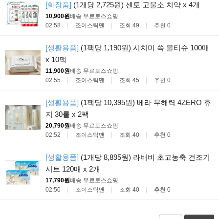
[화장품]
(1개당 2,725원) 센토 고불소 치약 x 4개
10,900원
배송 무료
토스쇼핑
02:58
조이스틱맨
조회 49
추천 0
[생활용품]
(1팩당 1,190원) 시치미 쓱 물티슈 100매
x 10팩
11,900원
배송 무료
토스쇼핑
02:55
조이스틱맨
조회 45
추천 0
[생활용품]
(1팩당 10,395원) 베라 무해력 4ZERO 휴
지 30롤 x 2팩
20,790원
배송 무료
토스쇼핑
02:52
조이스틱맨
조회 40
추천 0
[생활용품]
(1개당 8,895원) 라버비 초고농축 건조기
시트 120매 x 2개
17,790원
배송 무료
토스쇼핑
02:50
조이스틱맨
조회 40
추천 0