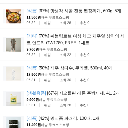
[식품]
[67%] 맛생각 시골 전통 된장찌개, 600g, 5개
11,500원
배송 무료
토스쇼핑
06:32
튀김
조회 28
추천 0
[기타]
[70%] 쉬블림로브 여성 체크 캐주얼 상하의 세
트 안드리 GW1780, FREE, 1세트
9,700원
배송 무료
토스쇼핑
06:32
튀김
조회 22
추천 0
[식품]
[50%] 제주 삼다수, 무라벨, 500ml, 40개
17,900원
배송 무료
토스쇼핑
06:31
튀김
조회 30
추천 0
[생활용품]
[67%] 지오클린 레몬 주방세제, 4L, 2개
9,900원
배송 무료
토스쇼핑
06:31
튀김
조회 28
추천 0
[식품]
[42%] 명식품 파래김, 100매, 1개
11,490원
배송 무료
토스쇼핑