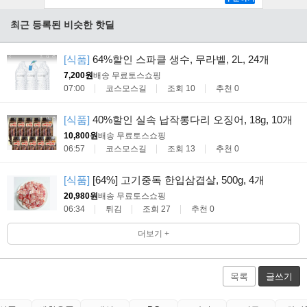
최근 등록된 비슷한 핫딜
[식품]
64%할인 스파클 생수, 무라벨, 2L, 24개
7,200원
배송 무료
토스쇼핑
07:00
코스모스길
조회 10
추천 0
[식품]
40%할인 실속 납작롱다리 오징어, 18g, 10개
10,800원
배송 무료
토스쇼핑
06:57
코스모스길
조회 13
추천 0
[식품]
[64%] 고기중독 한입삼겹살, 500g, 4개
20,980원
배송 무료
토스쇼핑
06:34
튀김
조회 27
추천 0
더보기 +
목록
글쓰기