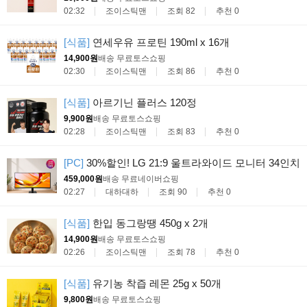
02:32
조이스틱맨
조회 82
추천 0
[식품]
연세우유 프로틴 190ml x 16개
14,900원
배송 무료
토스쇼핑
02:30
조이스틱맨
조회 86
추천 0
[식품]
아르기닌 플러스 120정
9,900원
배송 무료
토스쇼핑
02:28
조이스틱맨
조회 83
추천 0
[PC]
30%할인! LG 21:9 울트라와이드 모니터 34인치
459,000원
배송 무료
네이버쇼핑
02:27
대하대하
조회 90
추천 0
[식품]
한입 동그랑땡 450g x 2개
14,900원
배송 무료
토스쇼핑
02:26
조이스틱맨
조회 78
추천 0
[식품]
유기농 착즙 레몬 25g x 50개
9,800원
배송 무료
토스쇼핑