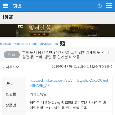
팟벤
[핫딜]
https://party.inven.co.kr/hotdeal/view/24101
허만두 대용량 2.8kg 약120알 고기/김치잎새만두 외 메
식품
밀전병, 소바, 냉면 등 인기분식 모음
2026-05-17 09:51
이시루시오
조회수 1,322
추천 0
댓글 0
https://clink.kakao.com/sp/VnfhEEnUivKOX8OC?ref
URL
=SHARE_AF
쇼핑몰
카카오톡딜
허만두 대용량 2.8kg 약120알 고기/김치잎새만두 외
상품명
메밀전병, 소바, 냉면 등 인기분식 모음