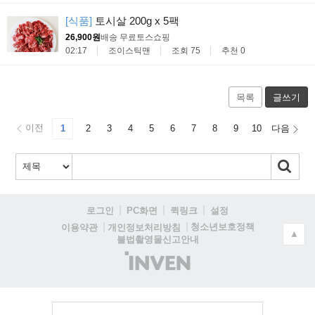
[식품]
토시살 200g x 5팩
26,900원
배송 무료
토스쇼핑
02:17
조이스틱맨
조회 75
추천 0
목록
글쓰기
이전
1
2
3
4
5
6
7
8
9
10
다음
로그인
PC화면
퀵링크
설정
청소년보호정책
이용약관
개인정보처리방침
▲
불법촬영물신고안내
(주)
인
벤