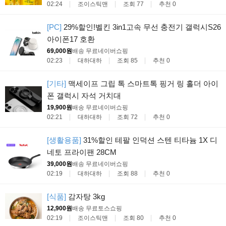
02:24
조이스틱맨
조회 77
추천 0
[PC]
29%할인!벨킨 3in1고속 무선 충전기 갤럭시S26
아이폰17 호환
69,000원
배송 무료
네이버쇼핑
02:23
대하대하
조회 85
추천 0
[기타]
맥세이프 그립 톡 스마트톡 핑거 링 홀더 아이
폰 갤럭시 자석 거치대
19,900원
배송 무료
네이버쇼핑
02:21
대하대하
조회 72
추천 0
[생활용품]
31%할인 테팔 인덕션 스텐 티타늄 1X 디
네토 프라이팬 28CM
39,000원
배송 무료
네이버쇼핑
02:19
대하대하
조회 88
추천 0
[식품]
감자탕 3kg
12,900원
배송 무료
토스쇼핑
02:19
조이스틱맨
조회 80
추천 0