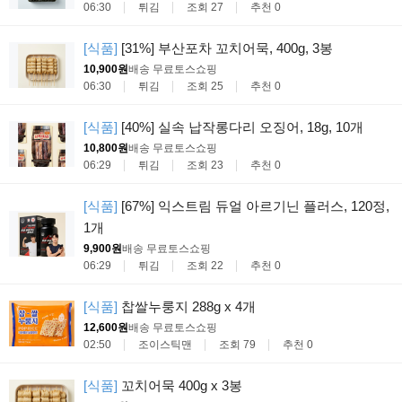
06:30
튀김
조회 27
추천 0
[식품]
[31%] 부산포차 꼬치어묵, 400g, 3봉
10,900원
배송 무료
토스쇼핑
06:30
튀김
조회 25
추천 0
[식품]
[40%] 실속 납작롱다리 오징어, 18g, 10개
10,800원
배송 무료
토스쇼핑
06:29
튀김
조회 23
추천 0
[식품]
[67%] 익스트림 듀얼 아르기닌 플러스, 120정,
1개
9,900원
배송 무료
토스쇼핑
06:29
튀김
조회 22
추천 0
[식품]
찹쌀누룽지 288g x 4개
12,600원
배송 무료
토스쇼핑
02:50
조이스틱맨
조회 79
추천 0
[식품]
꼬치어묵 400g x 3봉