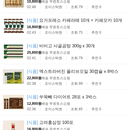
10,900원
배송 무료
토스쇼핑
02:48
조이스틱맨
조회 79
추천 0
[식품]
요거프레소 카페라떼 10개 + 카페모카 10개
16,900원
배송 무료
토스쇼핑
02:43
조이스틱맨
조회 75
추천 0
[식품]
비비고 사골곰탕 300g x 30개
25,900원
배송 무료
토스쇼핑
02:41
조이스틱맨
조회 79
추천 0
[식품]
엑스트라버진 올리브오일 30캡슐 x 8박스
22,900원
배송 무료
토스쇼핑
02:38
조이스틱맨
조회 99
추천 0
[식품]
쑤욱빼 다이어트 28포 x 3박스
12,900원
배송 무료
토스쇼핑
02:36
조이스틱맨
조회 85
추천 0
[식품]
고려홍삼정 100포
16,900원
배송 무료
토스쇼핑