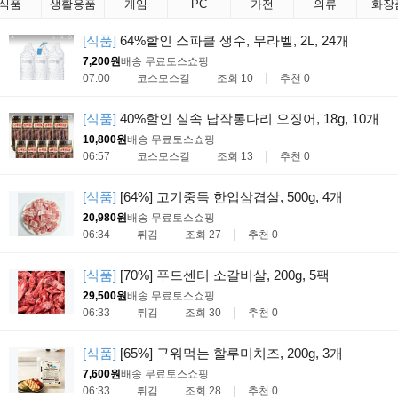
식품
생활용품
게임
PC
가전
의류
화장
[식품]
64%할인 스파클 생수, 무라벨, 2L, 24개
7,200원
배송 무료
토스쇼핑
07:00
코스모스길
조회 10
추천 0
[식품]
40%할인 실속 납작롱다리 오징어, 18g, 10개
10,800원
배송 무료
토스쇼핑
06:57
코스모스길
조회 13
추천 0
[식품]
[64%] 고기중독 한입삼겹살, 500g, 4개
20,980원
배송 무료
토스쇼핑
06:34
튀김
조회 27
추천 0
[식품]
[70%] 푸드센터 소갈비살, 200g, 5팩
29,500원
배송 무료
토스쇼핑
06:33
튀김
조회 30
추천 0
[식품]
[65%] 구워먹는 할루미치즈, 200g, 3개
7,600원
배송 무료
토스쇼핑
06:33
튀김
조회 28
추천 0