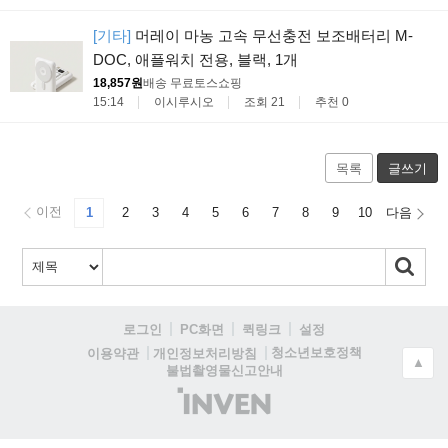
[기타]
머레이 마농 고속 무선충전 보조배터리 M-
DOC, 애플워치 전용, 블랙, 1개
18,857원
배송 무료
토스쇼핑
15:14
이시루시오
조회 21
추천 0
목록
글쓰기
이전
1
2
3
4
5
6
7
8
9
10
다음
로그인
PC화면
퀵링크
설정
청소년보호정책
이용약관
개인정보처리방침
▲
불법촬영물신고안내
(주)
인
벤