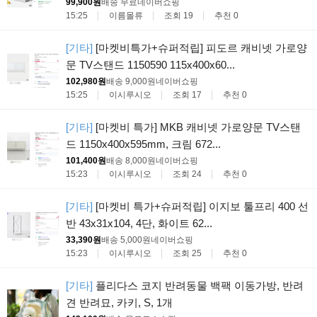
99,900원
배송 무료
네이버쇼핑
15:25
이름몰류
조회 19
추천 0
[기타]
[마켓비특가+슈퍼적립] 피도르 캐비넷 가로양
문 TV스탠드 1150590 115x400x60...
102,980원
배송 9,000원
네이버쇼핑
15:25
이시루시오
조회 17
추천 0
[기타]
[마켓비 특가] MKB 캐비넷 가로양문 TV스탠
드 1150x400x595mm, 크림 672...
101,400원
배송 8,000원
네이버쇼핑
15:23
이시루시오
조회 24
추천 0
[기타]
[마켓비 특가+슈퍼적립] 이지보 툴프리 400 선
반 43x31x104, 4단, 화이트 62...
33,390원
배송 5,000원
네이버쇼핑
15:23
이시루시오
조회 25
추천 0
[기타]
플리다스 코지 반려동물 백팩 이동가방, 반려
견 반려묘, 카키, S, 1개