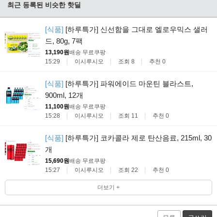
최근 등록된 비슷한 핫딜
[식품]
[하루특가] 신선함을 그대로 엘로우믹스 샐러
드, 80g, 7팩
13,190원
배송 무료
쿠팡
15:29
이시루시오
조회 8
추천 0
[식품]
[하루특가] 파워에이드 마운틴 블라스트,
900ml, 12개
11,100원
배송 무료
쿠팡
15:28
이시루시오
조회 11
추천 0
[식품]
[하루특가] 코카콜라 제로 탄산음료, 215ml, 30
개
15,690원
배송 무료
쿠팡
15:27
이시루시오
조회 22
추천 0
더보기 +