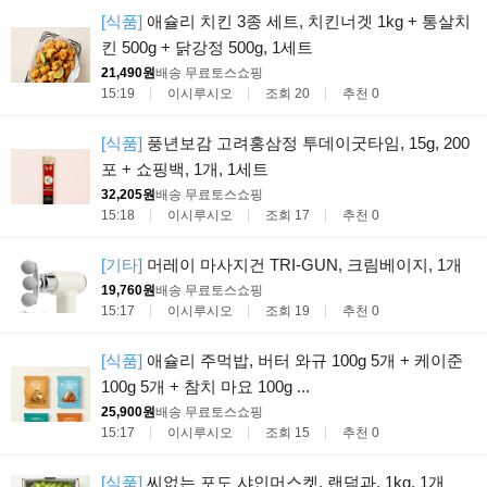
[식품]
애슐리 치킨 3종 세트, 치킨너겟 1kg + 통살치
킨 500g + 닭강정 500g, 1세트
21,490원
배송 무료
토스쇼핑
15:19
이시루시오
조회 20
추천 0
[식품]
풍년보감 고려홍삼정 투데이굿타임, 15g, 200
포 + 쇼핑백, 1개, 1세트
32,205원
배송 무료
토스쇼핑
15:18
이시루시오
조회 17
추천 0
[기타]
머레이 마사지건 TRI-GUN, 크림베이지, 1개
19,760원
배송 무료
토스쇼핑
15:17
이시루시오
조회 19
추천 0
[식품]
애슐리 주먹밥, 버터 와규 100g 5개 + 케이준
100g 5개 + 참치 마요 100g ...
25,900원
배송 무료
토스쇼핑
15:17
이시루시오
조회 15
추천 0
[식품]
씨없는 포도 샤인머스켓, 랜덤과, 1kg, 1개