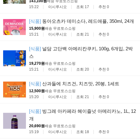
143,100원
배송 무료
토스쇼핑
15:22
이시루시오
조회 17
추천 0
[식품]
동아오츠카 데미소다, 레드애플, 350ml, 24개
15,900원
배송 무료
토스쇼핑
15:21
이시루시오
조회 21
추천 0
[식품]
널담 고단백 아메리칸쿠키, 100g, 6개입, 2박
스
19,270원
배송 무료
토스쇼핑
15:21
이시루시오
조회 20
추천 0
[식품]
산과들에 치즈건, 치즈맛, 20봉, 1세트
12,500원
배송 무료
토스쇼핑
15:20
이시루시오
조회 21
추천 0
[식품]
빙그레 아카페라 헤이즐넛 아메리카노, 1L, 12
개
20,690원
배송 무료
토스쇼핑
15:19
이시루시오
조회 18
추천 0