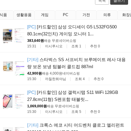
목록
글쓰기
식품
생활용품
게임
PC
가전
의류
화장
[PC]
[카드할인] 삼성 오디세이 G5 LS32FG500
80.1cm(32인치) 게이밍 모니터 1...
383,640원
배송 무료
네이버쇼핑
15:31
이시루시오
조회 1
추천 0
[기타]
스타벅스 SS 서프비치 브루메이트 레사 대용
량 보온 보냉 텀블러 콜드컵 887ml
42,900원
배송 4,000원
네이버쇼핑
15:30
까칠한희야님
조회 4
추천 0
[PC]
[카드할인] 삼성 갤럭시탭 S11 WiFi 128GB
27.8cm(11형) S펜포함 태블릿...
1,069,000원
배송 무료
네이버쇼핑
15:30
이시루시오
조회 5
추천 0
[기타]
크록스 에코 시티 어드벤처 클로그 엘리펀트