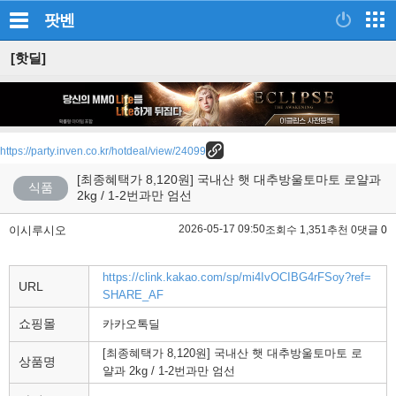
팟벤
[핫딜]
https://party.inven.co.kr/hotdeal/view/24099
[최종혜택가 8,120원] 국내산 햇 대추방울토마토 로얄과
식품
2kg / 1-2번과만 엄선
2026-05-17 09:50
이시루시오
조회수 1,351
추천 0
댓글 0
https://clink.kakao.com/sp/mi4IvOCIBG4rFSoy?ref=
URL
SHARE_AF
쇼핑몰
카카오톡딜
[최종혜택가 8,120원] 국내산 햇 대추방울토마토 로
상품명
얄과 2kg / 1-2번과만 엄선