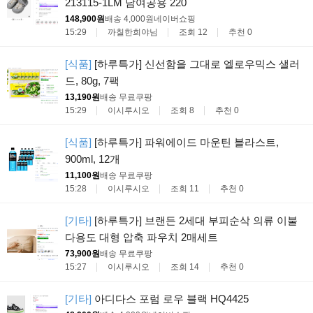
213115-1LM 남여공용 220
148,900원
배송 4,000원
네이버쇼핑
15:29
까칠한희야님
조회 12
추천 0
[식품]
[하루특가] 신선함을 그대로 엘로우믹스 샐러
드, 80g, 7팩
13,190원
배송 무료
쿠팡
15:29
이시루시오
조회 8
추천 0
[식품]
[하루특가] 파워에이드 마운틴 블라스트,
900ml, 12개
11,100원
배송 무료
쿠팡
15:28
이시루시오
조회 11
추천 0
[기타]
[하루특가] 브랜든 2세대 부피순삭 의류 이불
다용도 대형 압축 파우치 2매세트
73,900원
배송 무료
쿠팡
15:27
이시루시오
조회 14
추천 0
[기타]
아디다스 포럼 로우 블랙 HQ4425