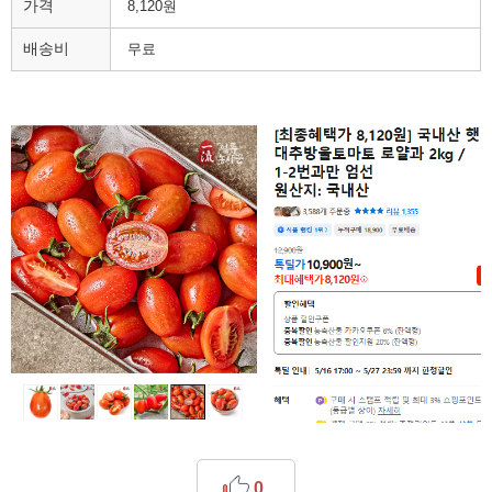
가격
8,120원
배송비
무료
0