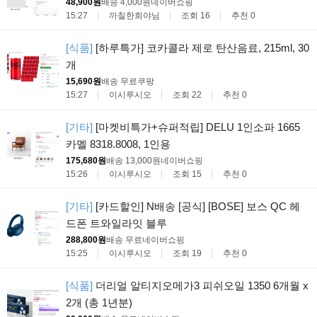
48,900원
배송 4,000원
네이버쇼핑
15:27
까칠한희야님
조회 16
추천 0
[식품]
[하루특가] 코카콜라 제로 탄산음료, 215ml, 30
개
15,690원
배송 무료
쿠팡
15:27
이시루시오
조회 22
추천 0
[기타]
[마켓비특가+슈퍼적립] DELU 1인소파 1665
카멜 8318.8008, 1인용
175,680원
배송 13,000원
네이버쇼핑
15:26
이시루시오
조회 15
추천 0
[기타]
[카드할인] N배송 [공식] [BOSE] 보스 QC 헤
드폰 트와일라잇 블루
288,800원
배송 무료
네이버쇼핑
15:25
이시루시오
조회 19
추천 0
[식품]
더리얼 알티지오메가3 피쉬오일 1350 6개월 x
2개 (총 1년분)