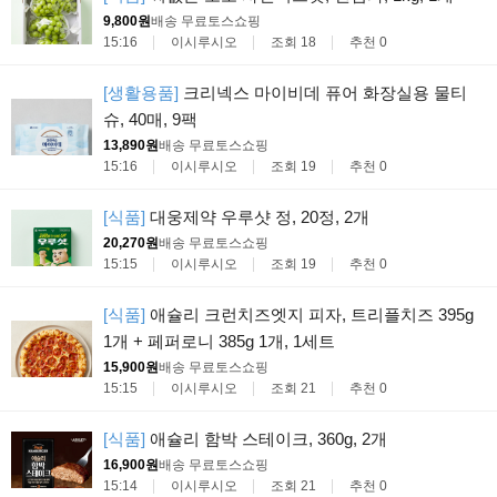
9,800원
배송 무료
토스쇼핑
15:16
이시루시오
조회 18
추천 0
[생활용품]
크리넥스 마이비데 퓨어 화장실용 물티
슈, 40매, 9팩
13,890원
배송 무료
토스쇼핑
15:16
이시루시오
조회 19
추천 0
[식품]
대웅제약 우루샷 정, 20정, 2개
20,270원
배송 무료
토스쇼핑
15:15
이시루시오
조회 19
추천 0
[식품]
애슐리 크런치즈엣지 피자, 트리플치즈 395g
1개 + 페퍼로니 385g 1개, 1세트
15,900원
배송 무료
토스쇼핑
15:15
이시루시오
조회 21
추천 0
[식품]
애슐리 함박 스테이크, 360g, 2개
16,900원
배송 무료
토스쇼핑
15:14
이시루시오
조회 21
추천 0