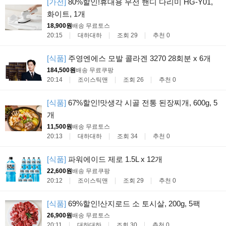
[가전]
80%할인!휴대용 무선 핸디 다리미 HG-Y01,
화이트, 1개
18,900원
배송 무료
토스
20:15
대하대하
조회 29
추천 0
[식품]
주영엔에스 모발 콜라겐 3270 28회분 x 6개
184,500원
배송 무료
쿠팡
20:14
조이스틱맨
조회 26
추천 0
[식품]
67%할인!맛생각 시골 전통 된장찌개, 600g, 5
개
11,500원
배송 무료
토스
20:13
대하대하
조회 34
추천 0
[식품]
파워에이드 제로 1.5L x 12개
22,600원
배송 무료
쿠팡
20:12
조이스틱맨
조회 29
추천 0
[식품]
69%할인!산지로드 소 토시살, 200g, 5팩
26,900원
배송 무료
토스
20:11
대하대하
조회 30
추천 0