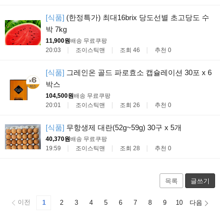
[식품]
(한정특가) 최대16brix 당도선별 초고당도 수
박 7kg
11,900원
배송 무료
쿠팡
20:03
조이스틱맨
조회 46
추천 0
[식품]
그레인온 골드 파로효소 캡슐레이션 30포 x 6
박스
104,500원
배송 무료
쿠팡
20:01
조이스틱맨
조회 26
추천 0
[식품]
무항생제 대란(52g~59g) 30구 x 5개
40,370원
배송 무료
쿠팡
19:59
조이스틱맨
조회 28
추천 0
목록
글쓰기
이전
1
2
3
4
5
6
7
8
9
10
다음