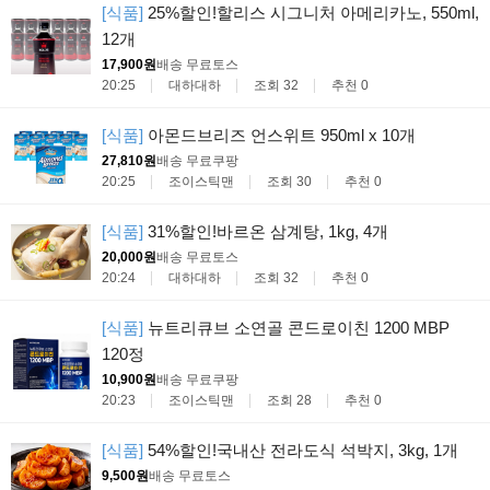
[식품]
25%할인!할리스 시그니처 아메리카노, 550ml,
12개
17,900원
배송 무료
토스
20:25
대하대하
조회 32
추천 0
[식품]
아몬드브리즈 언스위트 950ml x 10개
27,810원
배송 무료
쿠팡
20:25
조이스틱맨
조회 30
추천 0
[식품]
31%할인!바르온 삼계탕, 1kg, 4개
20,000원
배송 무료
토스
20:24
대하대하
조회 32
추천 0
[식품]
뉴트리큐브 소연골 콘드로이친 1200 MBP
120정
10,900원
배송 무료
쿠팡
20:23
조이스틱맨
조회 28
추천 0
[식품]
54%할인!국내산 전라도식 석박지, 3kg, 1개
9,500원
배송 무료
토스