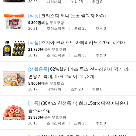
20:22
대하대하
조회 25
추천 0
[식품]
크리스피 허니 눈꽃 쌀과자 850g
9,300원
배송 무료
쿠팡
20:21
조이스틱맨
조회 25
추천 0
[식품]
조지아 크래프트 아메리카노 470ml x 24개
21,780원
배송 무료
쿠팡
20:19
조이스틱맨
조회 33
추천 0
[생활용품]
62%할인!가쯔 쿡스 전자레인지 찜기 라
면용기 특대, 다크그레이, 1L, 2개
5,900원
배송 무료
토스
20:17
대하대하
조회 28
추천 0
[식품]
(30박스 한정특가) 최고15brix 딱딱이복숭아
중소과 4kg
18,330원
배송 무료
쿠팡
20:16
조이스틱맨
조회 25
추천 0