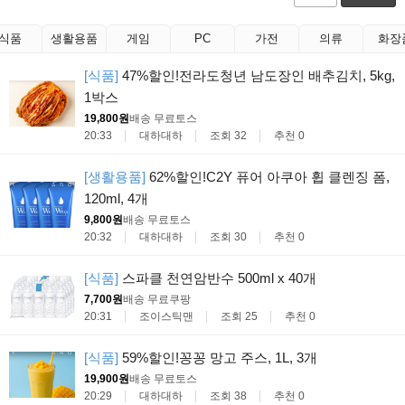
식품
생활용품
게임
PC
가전
의류
화장
[식품]
47%할인!전라도청년 남도장인 배추김치, 5kg,
1박스
19,800원
배송 무료
토스
20:33
대하대하
조회 32
추천 0
[생활용품]
62%할인!C2Y 퓨어 아쿠아 휩 클렌징 폼,
120ml, 4개
9,800원
배송 무료
토스
20:32
대하대하
조회 30
추천 0
[식품]
스파클 천연암반수 500ml x 40개
7,700원
배송 무료
쿠팡
20:31
조이스틱맨
조회 25
추천 0
[식품]
59%할인!꽁꽁 망고 주스, 1L, 3개
19,900원
배송 무료
토스
20:29
대하대하
조회 38
추천 0