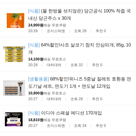
[식품]
(물 한방울 섞지않은) 당근공식 100% 착즙 국
내산 당근주스 x 30개
24,900원
배송 무료
쿠팡
20:28
조이스틱맨
조회 28
추천 0
[식품]
64%할인!사조 살코기 참치 안심따개, 85g, 10
개
14,100원
배송 무료
토스
20:28
대하대하
조회 32
추천 0
[생활용품]
68%핳인!위니즈 5중날 질레트 호환용 면
도기날 세트, 면도기 1개 + 면도날 12개입
10,900원
배송 무료
토스
20:27
대하대하
조회 26
추천 0
[식품]
이디야 스페셜 에디션 170개입
18,810원
배송 무료
쿠팡
20:27
조이스틱맨
조회 34
추천 0