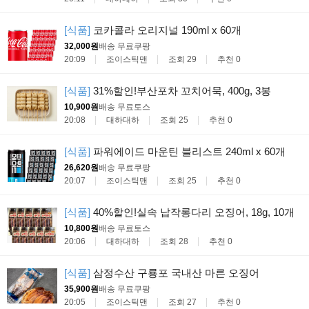
[식품]
코카콜라 오리지널 190ml x 60개
32,000원
배송 무료
쿠팡
20:09
조이스틱맨
조회 29
추천 0
[식품]
31%할인!부산포차 꼬치어묵, 400g, 3봉
10,900원
배송 무료
토스
20:08
대하대하
조회 25
추천 0
[식품]
파워에이드 마운틴 블리스트 240ml x 60개
26,620원
배송 무료
쿠팡
20:07
조이스틱맨
조회 25
추천 0
[식품]
40%할인!실속 납작롱다리 오징어, 18g, 10개
10,800원
배송 무료
토스
20:06
대하대하
조회 28
추천 0
[식품]
삼정수산 구룡포 국내산 마른 오징어
35,900원
배송 무료
쿠팡
20:05
조이스틱맨
조회 27
추천 0