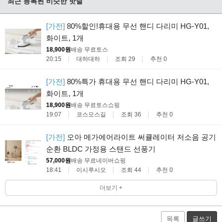
최근 등록된 비슷한 핫딜
[가전]
80%할인!휴대용 무선 핸디 다리미 HG-Y01,
화이트, 1개
18,900원
배송 무료
토스
20:15
대하대하
조회 29
추천 0
[가전]
80%특가 휴대용 무선 핸디 다리미 HG-Y01,
화이트, 1개
18,900원
배송 무료
토스쇼핑
19:07
코스모스길
조회 36
추천 0
[가전]
오아 메가에어라이트 써큘레이터 저소음 공기
순환 BLDC 가정용 스탠드 선풍기
57,000원
배송 무료
네이버쇼핑
18:41
이시루시오
조회 44
추천 0
더보기 +
목록
글쓰기