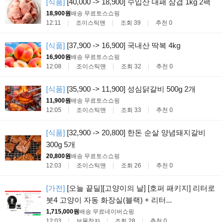
[식품]
[40,000 -> 18,900] 수입산 대패 삼겹 1kg 2팩
18,900원
배송 무료
토스쇼핑
12:11
조이스틱맨
조회 39
추천 0
[식품]
[37,900 -> 16,900] 국내산 딱복 4kg
16,900원
배송 무료
토스쇼핑
12:08
조이스틱맨
조회 32
추천 0
[식품]
[35,900 -> 11,900] 성심닭갈비 500g 2개
11,900원
배송 무료
토스쇼핑
12:05
조이스틱맨
조회 33
추천 0
[식품]
[32,900 -> 20,800] 한돈 순살 양념돼지갈비
300g 5개
20,800원
배송 무료
토스쇼핑
12:03
조이스틱맨
조회 26
추천 0
[가전]
[오늘 끝딜][고양이의 날] [호퍼 패키지] 리터로
봇4 고양이 자동 화장실(블랙) + 리터...
1,715,000원
배송 무료
네이버쇼핑
12:03
보물찾자
조회 28
추천 0