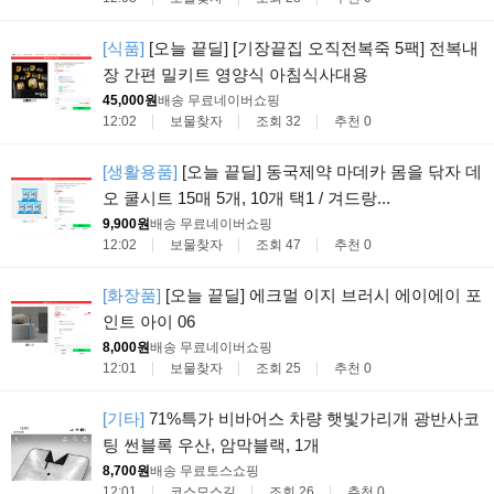
[식품]
[오늘 끝딜] [기장끝집 오직전복죽 5팩] 전복내
장 간편 밀키트 영양식 아침식사대용
45,000원
배송 무료
네이버쇼핑
12:02
보물찾자
조회 32
추천 0
[생활용품]
[오늘 끝딜] 동국제약 마데카 몸을 닦자 데
오 쿨시트 15매 5개, 10개 택1 / 겨드랑...
9,900원
배송 무료
네이버쇼핑
12:02
보물찾자
조회 47
추천 0
[화장품]
[오늘 끝딜] 에크멀 이지 브러시 에이에이 포
인트 아이 06
8,000원
배송 무료
네이버쇼핑
12:01
보물찾자
조회 25
추천 0
[기타]
71%특가 비바어스 차량 햇빛가리개 광반사코
팅 썬블록 우산, 암막블랙, 1개
8,700원
배송 무료
토스쇼핑
12:01
코스모스길
조회 26
추천 0