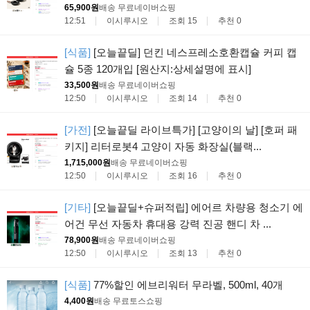
65,900원
배송 무료
네이버쇼핑
12:51
이시루시오
조회 15
추천 0
[식품]
[오늘끝딜] 던킨 네스프레소호환캡슐 커피 캡
슐 5종 120개입 [원산지:상세설명에 표시]
33,500원
배송 무료
네이버쇼핑
12:50
이시루시오
조회 14
추천 0
[가전]
[오늘끝딜 라이브특가] [고양이의 날] [호퍼 패
키지] 리터로봇4 고양이 자동 화장실(블랙...
1,715,000원
배송 무료
네이버쇼핑
12:50
이시루시오
조회 16
추천 0
[기타]
[오늘끝딜+슈퍼적립] 에어르 차량용 청소기 에
어건 무선 자동차 휴대용 강력 진공 핸디 차 ...
78,900원
배송 무료
네이버쇼핑
12:50
이시루시오
조회 13
추천 0
[식품]
77%할인 에브리워터 무라벨, 500ml, 40개
4,400원
배송 무료
토스쇼핑