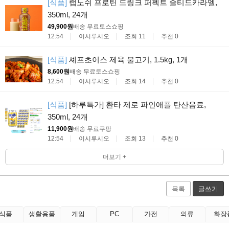
[식품]
랩노쉬 프로틴 드링크 퍼펙트 솔티드카라멜,
350ml, 24개
49,900원
배송 무료
토스쇼핑
12:54
이시루시오
조회 11
추천 0
[식품]
셰프초이스 제육 불고기, 1.5kg, 1개
8,600원
배송 무료
토스쇼핑
12:54
이시루시오
조회 14
추천 0
[식품]
[하루특가] 환타 제로 파인애플 탄산음료,
350ml, 24개
11,900원
배송 무료
쿠팡
12:54
이시루시오
조회 13
추천 0
더보기 +
목록
글쓰기
식품
생활용품
게임
PC
가전
의류
화장