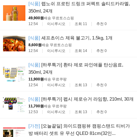
[식품]
랩노쉬 프로틴 드링크 퍼펙트 솔티드카라멜,
350ml, 24개
49,900원
배송 무료
토스쇼핑
12:54
이시루시오
조회 11
추천 0
[식품]
셰프초이스 제육 불고기, 1.5kg, 1개
8,600원
배송 무료
토스쇼핑
12:54
이시루시오
조회 14
추천 0
[식품]
[하루특가] 환타 제로 파인애플 탄산음료,
350ml, 24개
11,900원
배송 무료
쿠팡
12:54
이시루시오
조회 13
추천 0
[식품]
[하루특가] 펩시 제로슈거 라임향, 210ml, 30개
11,700원
배송 무료
쿠팡
12:53
이시루시오
조회 13
추천 0
[가전]
[오늘끝딜] 와이드캠핑뷰 캠핑스탠드 티비가
방 배터리 셋트 유 무선 QLED 81cm(32인...