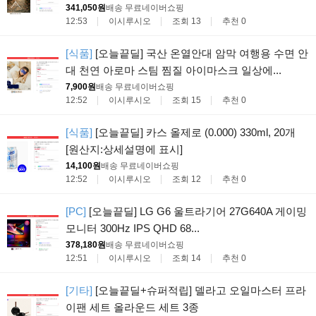
341,050원
배송 무료
네이버쇼핑
12:53
이시루시오
조회 13
추천 0
[식품]
[오늘끝딜] 국산 온열안대 암막 여행용 수면 안
대 천연 아로마 스팀 찜질 아이마스크 일상에...
7,900원
배송 무료
네이버쇼핑
12:52
이시루시오
조회 15
추천 0
[식품]
[오늘끝딜] 카스 올제로 (0.000) 330ml, 20개
[원산지:상세설명에 표시]
14,100원
배송 무료
네이버쇼핑
12:52
이시루시오
조회 12
추천 0
[PC]
[오늘끝딜] LG G6 울트라기어 27G640A 게이밍
모니터 300Hz IPS QHD 68...
378,180원
배송 무료
네이버쇼핑
12:51
이시루시오
조회 14
추천 0
[기타]
[오늘끝딜+슈퍼적립] 델라고 오일마스터 프라
이팬 세트 올라운드 세트 3종