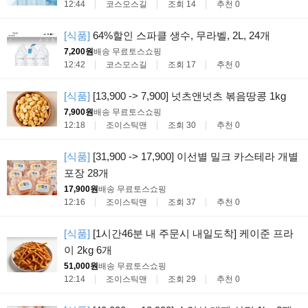
12:44
코스모스길
조회 14
추천 0
[식품]
64%할인 스파클 생수, 무라벨, 2L, 24개
7,200원
배송 무료
토스쇼핑
12:42
코스모스길
조회 17
추천 0
[식품]
[13,900 -> 7,900] 넛츠앤넛츠 볶음땅콩 1kg
7,900원
배송 무료
토스쇼핑
12:18
조이스틱맨
조회 30
추천 0
[식품]
[31,900 -> 17,900] 이선별 밀크 카스테라 개별
포장 28개
17,900원
배송 무료
토스쇼핑
12:16
조이스틱맨
조회 37
추천 0
[식품]
[1시간46분 내 주문시 내일도착] 케이준 프라
이 2kg 6개
51,000원
배송 무료
토스쇼핑
12:14
조이스틱맨
조회 29
추천 0