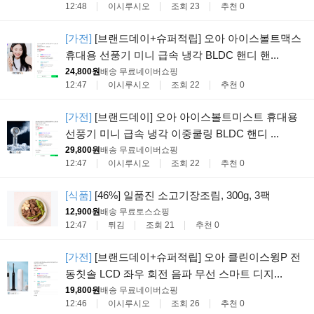
12:48
이시루시오
조회 23
추천 0
[가전]
[브랜드데이+슈퍼적립] 오아 아이스볼트맥스
휴대용 선풍기 미니 급속 냉각 BLDC 핸디 핸...
24,800원
배송 무료
네이버쇼핑
12:47
이시루시오
조회 22
추천 0
[가전]
[브랜드데이] 오아 아이스볼트미스트 휴대용
선풍기 미니 급속 냉각 이중쿨링 BLDC 핸디 ...
29,800원
배송 무료
네이버쇼핑
12:47
이시루시오
조회 22
추천 0
[식품]
[46%] 일품진 소고기장조림, 300g, 3팩
12,900원
배송 무료
토스쇼핑
12:47
튀김
조회 21
추천 0
[가전]
[브랜드데이+슈퍼적립] 오아 클린이스윙P 전
동칫솔 LCD 좌우 회전 음파 무선 스마트 디지...
19,800원
배송 무료
네이버쇼핑
12:46
이시루시오
조회 26
추천 0