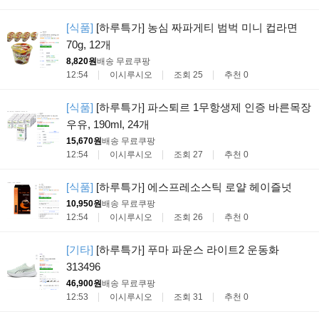
[식품]
[하루특가] 농심 짜파게티 범벅 미니 컵라면
70g, 12개
8,820원
배송 무료
쿠팡
12:54
이시루시오
조회 25
추천 0
[식품]
[하루특가] 파스퇴르 1무항생제 인증 바른목장
우유, 190ml, 24개
15,670원
배송 무료
쿠팡
12:54
이시루시오
조회 27
추천 0
[식품]
[하루특가] 에스프레소스틱 로얄 헤이즐넛
10,950원
배송 무료
쿠팡
12:54
이시루시오
조회 26
추천 0
[기타]
[하루특가] 푸마 파운스 라이트2 운동화
313496
46,900원
배송 무료
쿠팡
12:53
이시루시오
조회 31
추천 0