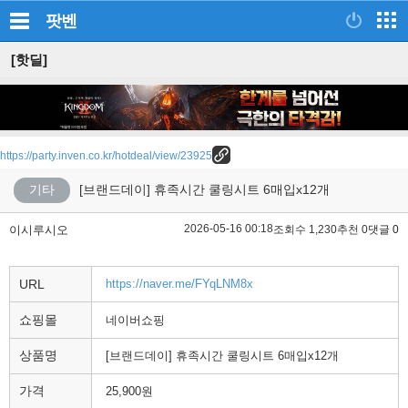
팟벤
[핫딜]
https://party.inven.co.kr/hotdeal/view/23925
기타
[브랜드데이] 휴족시간 쿨링시트 6매입x12개
2026-05-16 00:18
이시루시오
조회수 1,230
추천 0
댓글 0
URL
https://naver.me/FYqLNM8x
쇼핑몰
네이버쇼핑
상품명
[브랜드데이] 휴족시간 쿨링시트 6매입x12개
가격
25,900원