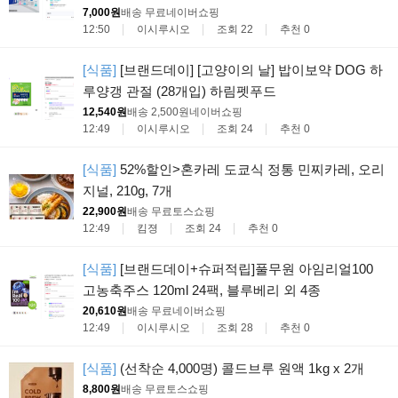
7,000원
배송 무료
네이버쇼핑
12:50
이시루시오
조회 22
추천 0
[식품]
[브랜드데이] [고양이의 날] 밥이보약 DOG 하
루양갱 관절 (28개입) 하림펫푸드
12,540원
배송 2,500원
네이버쇼핑
12:49
이시루시오
조회 24
추천 0
[식품]
52%할인>혼카레 도쿄식 정통 민찌카레, 오리
지널, 210g, 7개
22,900원
배송 무료
토스쇼핑
12:49
킴졍
조회 24
추천 0
[식품]
[브랜드데이+슈퍼적립]풀무원 아임리얼100
고농축주스 120ml 24팩, 블루베리 외 4종
20,610원
배송 무료
네이버쇼핑
12:49
이시루시오
조회 28
추천 0
[식품]
(선착순 4,000명) 콜드브루 원액 1kg x 2개
8,800원
배송 무료
토스쇼핑