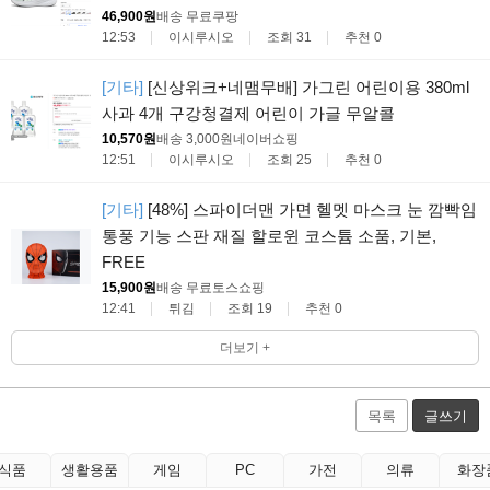
46,900원
배송 무료
쿠팡
12:53
이시루시오
조회 31
추천 0
[기타]
[신상위크+네맴무배] 가그린 어린이용 380ml
사과 4개 구강청결제 어린이 가글 무알콜
10,570원
배송 3,000원
네이버쇼핑
12:51
이시루시오
조회 25
추천 0
[기타]
[48%] 스파이더맨 가면 헬멧 마스크 눈 깜빡임
통풍 기능 스판 재질 할로윈 코스튬 소품, 기본,
FREE
15,900원
배송 무료
토스쇼핑
12:41
튀김
조회 19
추천 0
더보기 +
목록
글쓰기
식품
생활용품
게임
PC
가전
의류
화장