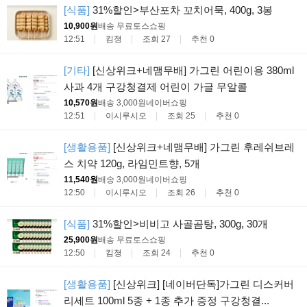
[식품]
31%할인>부산포차 꼬치어묵, 400g, 3봉
10,900원
배송 무료
토스쇼핑
12:51
킴졍
조회 27
추천 0
[기타]
[신상위크+네맴무배] 가그린 어린이용 380ml
사과 4개 구강청결제 어린이 가글 무알콜
10,570원
배송 3,000원
네이버쇼핑
12:51
이시루시오
조회 25
추천 0
[생활용품]
[신상위크+네맴무배] 가그린 후레쉬브레
스 치약 120g, 라임민트향, 5개
11,540원
배송 3,000원
네이버쇼핑
12:50
이시루시오
조회 26
추천 0
[식품]
31%할인>비비고 사골곰탕, 300g, 30개
25,900원
배송 무료
토스쇼핑
12:50
킴졍
조회 24
추천 0
[생활용품]
[신상위크] [네이버단독]가그린 디스커버
리세트 100ml 5종 + 1종 추가 증정 구강청결...