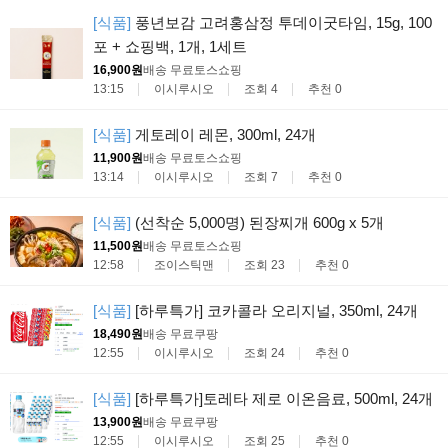
[식품]
풍년보감 고려홍삼정 투데이굿타임, 15g, 100
포 + 쇼핑백, 1개, 1세트
16,900원
배송 무료
토스쇼핑
13:15
이시루시오
조회 4
추천 0
[식품]
게토레이 레몬, 300ml, 24개
11,900원
배송 무료
토스쇼핑
13:14
이시루시오
조회 7
추천 0
[식품]
(선착순 5,000명) 된장찌개 600g x 5개
11,500원
배송 무료
토스쇼핑
12:58
조이스틱맨
조회 23
추천 0
[식품]
[하루특가] 코카콜라 오리지널, 350ml, 24개
18,490원
배송 무료
쿠팡
12:55
이시루시오
조회 24
추천 0
[식품]
[하루특가]토레타 제로 이온음료, 500ml, 24개
13,900원
배송 무료
쿠팡
12:55
이시루시오
조회 25
추천 0