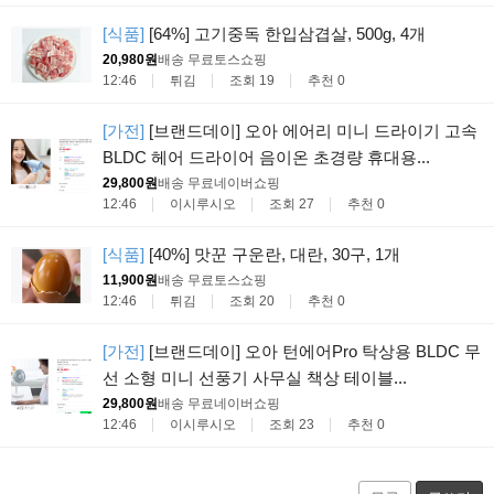
[식품]
[64%] 고기중독 한입삼겹살, 500g, 4개
20,980원
배송 무료
토스쇼핑
12:46
튀김
조회 19
추천 0
[가전]
[브랜드데이] 오아 에어리 미니 드라이기 고속
BLDC 헤어 드라이어 음이온 초경량 휴대용...
29,800원
배송 무료
네이버쇼핑
12:46
이시루시오
조회 27
추천 0
[식품]
[40%] 맛꾼 구운란, 대란, 30구, 1개
11,900원
배송 무료
토스쇼핑
12:46
튀김
조회 20
추천 0
[가전]
[브랜드데이] 오아 턴에어Pro 탁상용 BLDC 무
선 소형 미니 선풍기 사무실 책상 테이블...
29,800원
배송 무료
네이버쇼핑
12:46
이시루시오
조회 23
추천 0