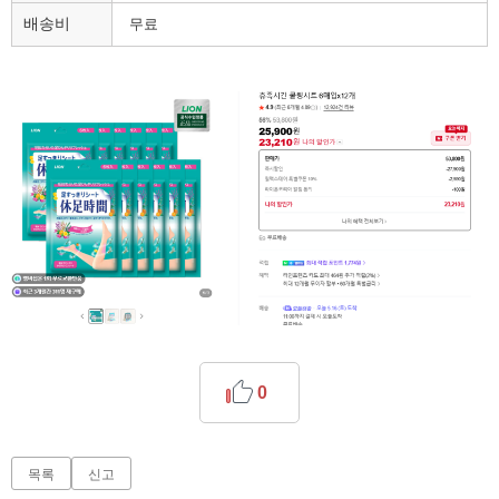
배송비
무료
0
목록
신고