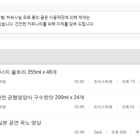
 울트라 355ml x 48개
쿠팡
01:02
조이스틱맨
조회 73
전 균형영양식 구수한맛 200ml x 24개
쿠팡
01:00
조이스틱맨
조회 61
일본 공연 꼭노 영상
01:00
Zqisj
조회 328
추