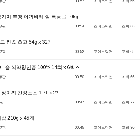
쿠팡
00:57
조이스틱맨
조회 66
기미 추청 아끼바레 쌀 특등급 10kg
쿠팡
00:54
조이스틱맨
조회 66
칸쵸 초코 54g x 32개
쿠팡
00:52
조이스틱맨
조회 65
슘 식약청인증 100% 14회 x 6박스
쿠팡
00:50
조이스틱맨
조회 66
장아찌 간장소스 1.7L x 2개
팡
00:47
조이스틱맨
조회 77
 210g x 45개
쿠팡
00:45
조이스틱맨
조회 80