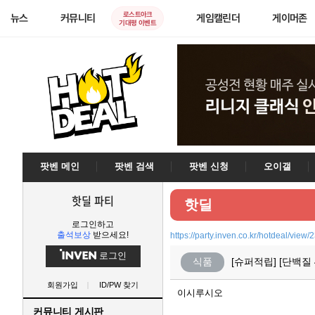
로스트아크
뉴스
커뮤니티
게임캘린더
게이머존
기대평 이벤트
팟벤 메인
팟벤 검색
팟벤 신청
오이갤
핫딜 파티
핫딜
로그인하고
출석보상
받으세요!
https://party.inven.co.kr/hotdeal/view
로그인
식품
[슈퍼적립] [단백질
회원가입
ID/PW 찾기
이시루시오
커뮤니티 게시판