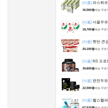
[식품]
파스퇴르 
16,560원
배송 무료
[식품]
서울우유 멸
18,760원
배송 무료
[식품]
햇반 큰공기
20,100원
배송 무료
[식품]
NS 프로틴
39,800원
배송 무료
[식품]
완전두유 
22,500원
배송 무료
[식품]
헬스헬퍼 
67,620원
배송 무료