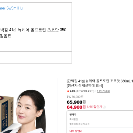
r.me/I5w5mIHu
단백질 41g] 뉴케어 올프로틴 초코맛 350
백질음료