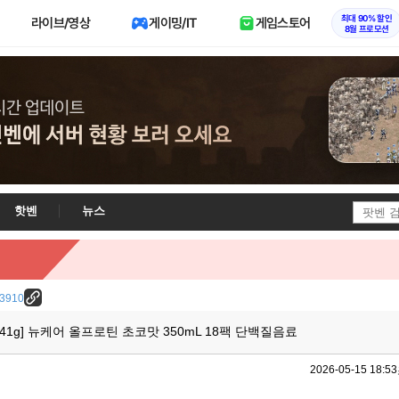
최대 90% 할인
라이브/영상
게이밍/IT
게임스토어
8월 프로모션
핫벤
뉴스
/23910
 41g] 뉴케어 올프로틴 초코맛 350mL 18팩 단백질음료
2026-05-15 18:53