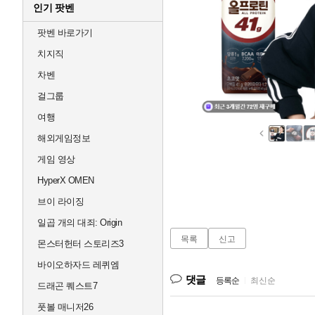
인기 팟벤
팟벤 바로가기
치지직
차벤
걸그룹
여행
해외게임정보
게임 영상
HyperX OMEN
브이 라이징
일곱 개의 대죄: Origin
목록
신고
몬스터헌터 스토리즈3
바이오하자드 레퀴엠
댓글
등록순
|
최신순
드래곤 퀘스트7
풋볼 매니저26