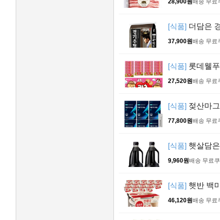
28,900원
배송 무료
[식품]
더담은 경
37,900원
배송 무료
[식품]
롯데웰푸드 
27,520원
배송 무료
[식품]
젖산마그네
77,800원
배송 무료
[식품]
햇살담은 
9,960원
배송 무료
쿠
[식품]
햇반 백미밥
46,120원
배송 무료