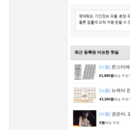
최근 등록된 비슷한 핫딜
[식품]
몬스터에너지
61,980원
배송 무료
[식품]
뉴케어 완
43,300원
배송 무료
[식품]
권은비, 
0원
배송 무료
.