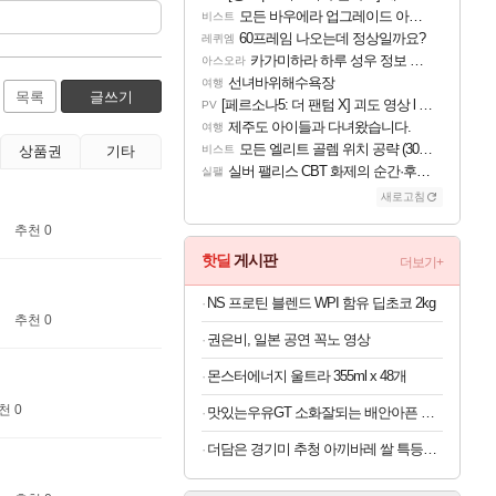
모든 바우에라 업그레이드 아이템 획득 위치 공략 (89개)
비스트
60프레임 나오는데 정상일까요?
레퀴엠
카가미하라 하루 성우 정보 및 주요 필모
아스오라
선녀바위해수욕장
여행
목록
글쓰기
[페르소나5: 더 팬텀 X] 괴도 영상 l 타카마키 안·댄싱 스타
PV
제주도 아이들과 다녀왔습니다.
여행
모든 엘리트 골렘 위치 공략 (30개) - 방랑 결투가
상품권
기타
비스트
실버 팰리스 CBT 화제의 순간·후기 모음
실팰
새로고침
추천 0
핫딜
게시판
더보기+
NS 프로틴 블렌드 WPI 함유 딥초코 2kg
추천 0
권은비, 일본 공연 꼭노 영상
몬스터에너지 울트라 355ml x 48개
천 0
맛있는우유GT 소화잘되는 배안아픈 저지방우유 180ml x 48개
더담은 경기미 추청 아끼바레 쌀 특등급 10kg