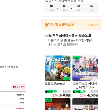
참가자 모집까지 남은 기간
10
05
18
01
Days
Hours
Min
Sec
게임 핫딜 (PC/스팀)
스토어+
마블 투혼 파이팅 소울즈 정식출시!
마블 히어로 총 출동&화려한 격투!
네이버 포인트 혜택까지!
인벤게임즈 8월 특별 할인!
드래곤소드: 어웨이크닝 입점!
문명 7 특별 할인!
귀무자: 검의 길 예약 판매 중!
비스트 오브 리인카네이션 정식 출시!
커세어 코브 출시 기념 할인!
더 렐릭 퍼스트 가디언 정식 출시
베데스다 40주년 기념 할인 중!
캡콤 프렌차이즈 할인 진행 중!
캡콤 일부 상품 상시 할인
스타워즈 은하계 레이서
로블록스 기프트 카드 공식 입점
인기 퍼블리셔 모음!
스팀으로 만나는 드래곤소드!
조선&고려 DLC 출시 예정
10% 할인과
게임프릭 신작 IP
해적'섬'을 발전시키자!
설화x하드코어 액션!
베데스다의 명작들을
몬헌, 바하 등 인기 IP를
몬헌 와일즈 & 드래곤즈 도그마2
인벤게임즈에서 10% 추가 적립
Robux를 가장 안전하고
최대 90% 할인가를 만나보세요!
네이버혜택과 함께 만나보세요!
50%할인&추가 적립까지!
이니&베니 혜택까지!
네이버 혜택가와 함께 예약하세요!
할인&네이버혜택으로 만나보세요!
네이버페이 혜택과 만나보세요!
40주년 프로모션으로 만나보세요!
할인가에 만나보세요!
일부 에디션 상시 할인!
혜택으로 예약 판매 중
편안하게 충전하세요
팰월드 Palworld
드래곤소드 어웨이
크닝 디럭스 에디션
DragonSword Awake
5%
32,000
10%
55,000
ning Deluxe Edition
25%
24,000원
10%
49,500원