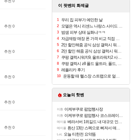
추천 0
이 팟벤의 화제글
1
우리 집 피부가 예민한 날
2
모델은 역시 리센느 나랑스 사이드 1.25L 1박스
추천 0
3
밤샘 피부 상태 실화냐ㅋㅋ
4
자급제랑 매장 폰 가격 비교 직접 안가도 되네요
5
2만 할인해줌 공식 삼성 갤럭시 워치9 크림, 40mm, 블루투스
6
2만 할인 해줌 공식 삼성 갤럭시 워치9 실버, 44mm, 블루투스
추천 0
7
쿠팡 갤럭시워치9, 울트라워치2 사전구매 혜택 받아보세요
8
쿠팡 갤럭시 z8 폴드 울트라, 폴드, 플립 사전예약
9
레플리카 후기
10
운동할 때 헬스장 스트랩으로 얼굴 만졌다가 볼 뒤집어짐
추천 0
오늘의 핫벤
추천 0
이케부쿠로 팝업행사장
이환
이케부쿠로 팝업행사 코스프레이어들!!
이환
베라서버 1위길드 내 대규모 인원이탈종용 추정사건
메이플
추천 0
환산 13만 스펙으로 삐져서 매주 수로 10만점 치고있으면 ㅋㅋ
메이플
오늘 티한전 요약뜸
LoL