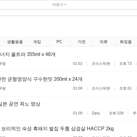
더보기 +
생활용품
게임
PC
가전
의류
화장품
 울트라 355ml x 48개
쿠팡
01:02
조이스틱맨
조회 73
전 균형영양식 구수한맛 200ml x 24개
쿠팡
01:00
조이스틱맨
조회 61
일본 공연 꼭노 영상
01:00
Zqisj
조회 328
추
보리먹인 숙성 흑돼지 벌집 두툼 삼겹살 HACCP 2kg