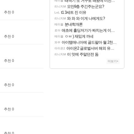
태극기 또 거꾸로 해놨네 미친것들 ㅋㅋㅋ
메이플
오만9층 주긴주는군요?
리니지M
추천 0
t1 3세트 진 이유
LoL
와 와 와 이게 나에게도?
리니지M
분내학개론
메이플
애초에 홀딩저가가 짜치는게 이거임 ㅋㅋ
로아
ㅇㅂ ) 재밌게 까네
추천 0
메이플
아이템매니아에 골드팔아 월 2천만원 넘게 버는 인간 있던데
와우
아이온2 글로벌서버 해외 유저 반응
아이온2
이 맛에 주말던전 돔
리니지M
추천 0
더보기+
추천 0
추천 0
추천 0