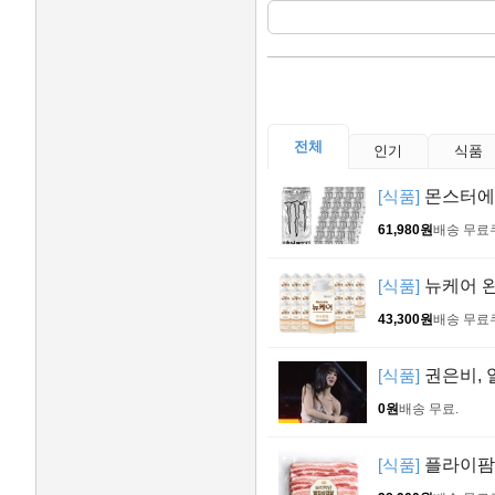
전체
인기
식품
[식품]
몬스터에너지
61,980원
배송 무료
[식품]
뉴케어 완
43,300원
배송 무료
[식품]
권은비, 
0원
배송 무료
.
[식품]
플라이팜 