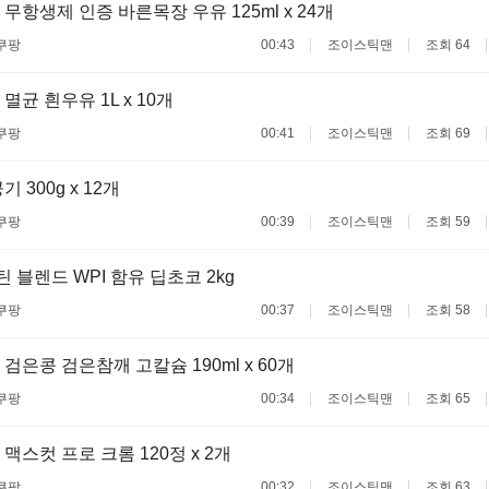
무항생제 인증 바른목장 우유 125ml x 24개
쿠팡
00:43
조이스틱맨
조회 64
균 흰우유 1L x 10개
쿠팡
00:41
조이스틱맨
조회 69
 300g x 12개
쿠팡
00:39
조이스틱맨
조회 59
 블렌드 WPI 함유 딥초코 2kg
쿠팡
00:37
조이스틱맨
조회 58
검은콩 검은참깨 고칼슘 190ml x 60개
쿠팡
00:34
조이스틱맨
조회 65
맥스컷 프로 크롬 120정 x 2개
쿠팡
00:32
조이스틱맨
조회 63