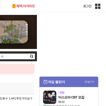
혜택.아이마트
로그인
인
벤
전
체
사
이
트
맵
검
색
게임 캘린더
더보기+
모집
아스오라 CBT 모집
조회수 1,441
추천 0
댓글 0
08.19