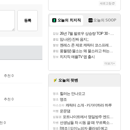
새로고침
오늘의 치지직
오늘의 SOOP
등록
26년 7월 팔로우 상승량 TOP 30 - 월간 치지직
잡담
임나은) 진짜 음지;;
클립
젠레스 존 제로 캐릭터 코스프레한 꽁주
짤방
풍월량) 물소는 왜 물소라고 하는거야? 아! 그만 ㅋㅋ 알았어 ㅋㅋ
클립
치지직 애플TV 앱 출시
정보
더보기+
추천 0
오늘의 팟벤
힐러는 안나오고
명조
추천 0
명조
명조
캐릭터 소개 - 카가미하라 하루
아스오라
운문댐
여행
포트나이트에서 명일방주 엔드필드 [펠리카] 판매 예정
섭컬겜
선생님들 차 시동 끌 때 꾸르륵소리나는데
천 0
차벤
[명조 | 도미노피자 콜라보] 예고
명조