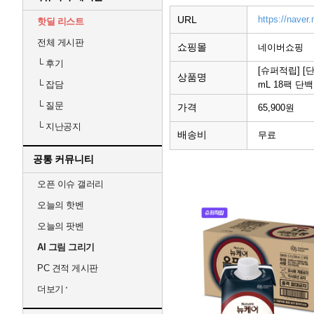
URL
https://nave
핫딜 리스트
전체 게시판
쇼핑몰
네이버쇼핑
└
후기
[슈퍼적립] [
상품명
mL 18팩 단
└
잡담
└
질문
가격
65,900원
└
지난공지
배송비
무료
공통 커뮤니티
오픈 이슈 갤러리
오늘의 핫벤
오늘의 팟벤
AI 그림 그리기
PC 견적 게시판
더보기