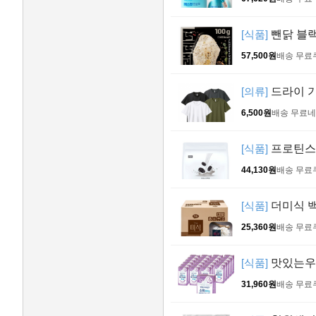
[식품]
뺀닭 블랙
57,500원
배송 무료
[의류]
드라이 기
6,500원
배송 무료
네
[식품]
프로틴스토
44,130원
배송 무료
[식품]
더미식 백미
25,360원
배송 무료
[식품]
맛있는우유
31,960원
배송 무료