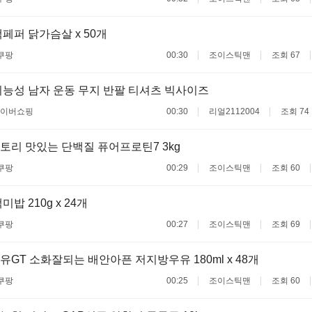
페퍼 닭가슴살 x 50개
쿠팡
00:30
조이스틱맨
조회 67
능성 남자 운동 무지 반팔 티셔츠 빅사이즈
이버쇼핑
00:30
리얼2112004
조회 74
리 맛있는 단백질 퓨어프로틴7 3kg
쿠팡
00:29
조이스틱맨
조회 60
밥 210g x 24개
쿠팡
00:27
조이스틱맨
조회 69
GT 소화잘되는 배안아픈 저지방우유 180ml x 48개
쿠팡
00:25
조이스틱맨
조회 60