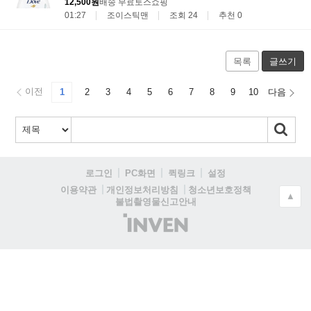
12,500원
배송 무료
토스쇼핑
01:27
조이스틱맨
조회 24
추천 0
목록
글쓰기
이전
1
2
3
4
5
6
7
8
9
10
다음
로그인
PC화면
퀵링크
설정
청소년보호정책
이용약관
개인정보처리방침
▲
불법촬영물신고안내
(주)
인
벤