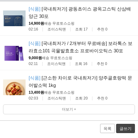
[식품]
[국내최저가] 광동초이스 광옥고스틱 산삼배
양근 30포
14,900원
배송 무료
토스쇼핑
02:16
조이스틱맨
조회 17
추천 0
[식품]
[국내최저가 / 2개부터 무료배송] 보라톡스 보
라효소101 곡물발효효소 프로바이오틱스 30포
9,000원
배송 무료
토스쇼핑
02:11
조이스틱맨
조회 16
추천 0
[식품]
[근소한 차이로 국내최저가] 양주골호랑떡 문
어발소떡 1kg
13,400원
배송 무료
토스쇼핑
02:03
조이스틱맨
조회 20
추천 0
더보기 +
목록
글쓰기