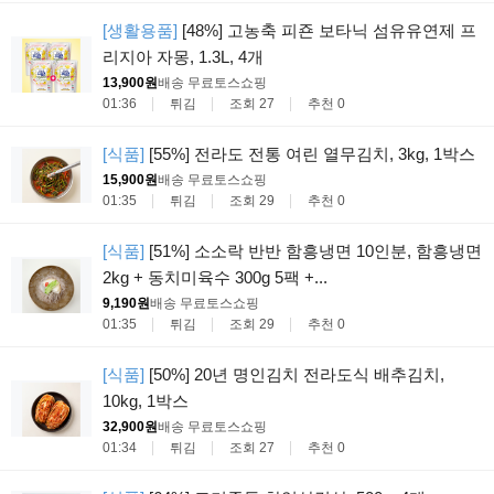
[생활용품]
[48%] 고농축 피죤 보타닉 섬유유연제 프
리지아 자몽, 1.3L, 4개
13,900원
배송 무료
토스쇼핑
01:36
튀김
조회 27
추천 0
[식품]
[55%] 전라도 전통 여린 열무김치, 3kg, 1박스
15,900원
배송 무료
토스쇼핑
01:35
튀김
조회 29
추천 0
[식품]
[51%] 소소락 반반 함흥냉면 10인분, 함흥냉면
2kg + 동치미육수 300g 5팩 +...
9,190원
배송 무료
토스쇼핑
01:35
튀김
조회 29
추천 0
[식품]
[50%] 20년 명인김치 전라도식 배추김치,
10kg, 1박스
32,900원
배송 무료
토스쇼핑
01:34
튀김
조회 27
추천 0