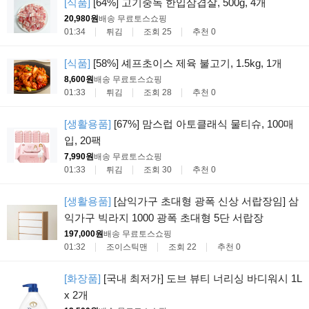
[식품]
[64%] 고기중독 한입삼겹살, 500g, 4개
20,980원
배송 무료
토스쇼핑
01:34
튀김
조회 25
추천 0
[식품]
[58%] 셰프초이스 제육 불고기, 1.5kg, 1개
8,600원
배송 무료
토스쇼핑
01:33
튀김
조회 28
추천 0
[생활용품]
[67%] 맘스럽 아토클래식 물티슈, 100매
입, 20팩
7,990원
배송 무료
토스쇼핑
01:33
튀김
조회 30
추천 0
[생활용품]
[삼익가구 초대형 광폭 신상 서랍장임] 삼
익가구 빅라지 1000 광폭 초대형 5단 서랍장
197,000원
배송 무료
토스쇼핑
01:32
조이스틱맨
조회 22
추천 0
[화장품]
[국내 최저가] 도브 뷰티 너리싱 바디워시 1L
x 2개