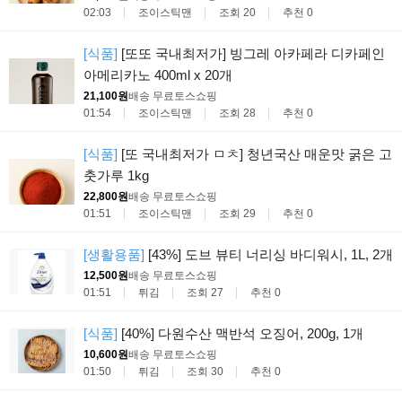
02:03
조이스틱맨
조회 20
추천 0
[식품]
[또또 국내최저가] 빙그레 아카페라 디카페인
아메리카노 400ml x 20개
21,100원
배송 무료
토스쇼핑
01:54
조이스틱맨
조회 28
추천 0
[식품]
[또 국내최저가 ㅁㅊ] 청년국산 매운맛 굵은 고
춧가루 1kg
22,800원
배송 무료
토스쇼핑
01:51
조이스틱맨
조회 29
추천 0
[생활용품]
[43%] 도브 뷰티 너리싱 바디워시, 1L, 2개
12,500원
배송 무료
토스쇼핑
01:51
튀김
조회 27
추천 0
[식품]
[40%] 다원수산 맥반석 오징어, 200g, 1개
10,600원
배송 무료
토스쇼핑
01:50
튀김
조회 30
추천 0