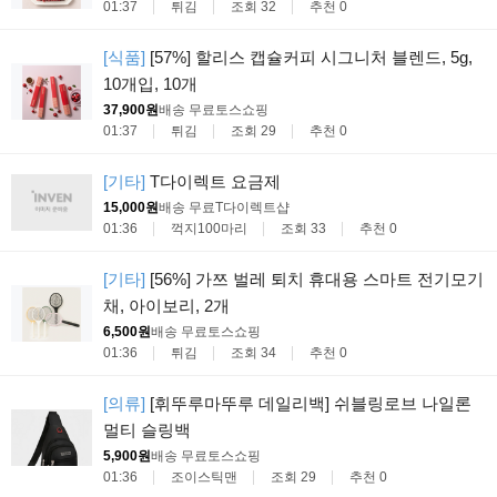
01:37
튀김
조회 32
추천 0
[식품]
[57%] 할리스 캡슐커피 시그니처 블렌드, 5g,
10개입, 10개
37,900원
배송 무료
토스쇼핑
01:37
튀김
조회 29
추천 0
[기타]
T다이렉트 요금제
15,000원
배송 무료
T다이렉트샵
01:36
꺽지100마리
조회 33
추천 0
[기타]
[56%] 가쯔 벌레 퇴치 휴대용 스마트 전기모기
채, 아이보리, 2개
6,500원
배송 무료
토스쇼핑
01:36
튀김
조회 34
추천 0
[의류]
[휘뚜루마뚜루 데일리백] 쉬블링로브 나일론
멀티 슬링백
5,900원
배송 무료
토스쇼핑
01:36
조이스틱맨
조회 29
추천 0