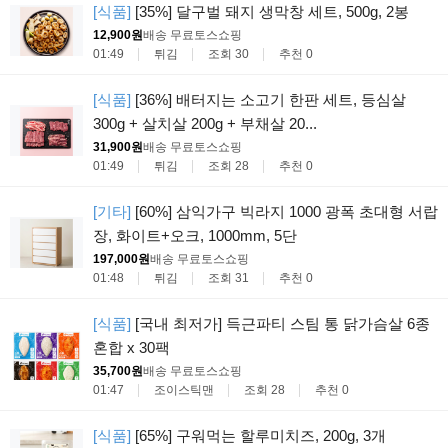
[식품]
[35%] 달구벌 돼지 생막창 세트, 500g, 2봉
12,900원
배송 무료
토스쇼핑
01:49
튀김
조회 30
추천 0
[식품]
[36%] 배터지는 소고기 한판 세트, 등심살
300g + 살치살 200g + 부채살 20...
31,900원
배송 무료
토스쇼핑
01:49
튀김
조회 28
추천 0
[기타]
[60%] 삼익가구 빅라지 1000 광폭 초대형 서랍
장, 화이트+오크, 1000mm, 5단
197,000원
배송 무료
토스쇼핑
01:48
튀김
조회 31
추천 0
[식품]
[국내 최저가] 득근파티 스팀 통 닭가슴살 6종
혼합 x 30팩
35,700원
배송 무료
토스쇼핑
01:47
조이스틱맨
조회 28
추천 0
[식품]
[65%] 구워먹는 할루미치즈, 200g, 3개