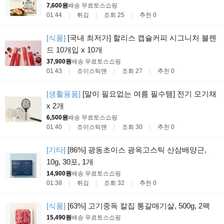
7,600원
배송 무료
토스쇼핑
01:44
튀김
조회 25
추천 0
[식품]
[국내 최저가] 할리스 캡슐커피 시그니처 블렌
드 10개입 x 10개
37,900원
배송 무료
토스쇼핑
01:43
조이스틱맨
조회 27
추천 0
[생활용품]
[말이 필요없는 여름 필수템] 전기 모기채
x 2개
6,500원
배송 무료
토스쇼핑
01:40
조이스틱맨
조회 30
추천 0
[기타]
[86%] 광동초이스 광옥고스틱 산삼배양근,
10g, 30포, 1개
14,900원
배송 무료
토스쇼핑
01:38
튀김
조회 32
추천 0
[식품]
[63%] 고기중독 칼집 통갈매기살, 500g, 2팩
15,490원
배송 무료
토스쇼핑