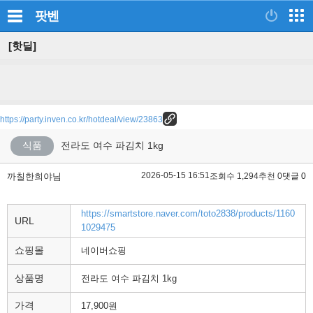
팟벤
[핫딜]
https://party.inven.co.kr/hotdeal/view/23863
식품
전라도 여수 파김치 1kg
2026-05-15 16:51
까칠한희야님
조회수 1,294
추천 0
댓글 0
https://smartstore.naver.com/toto2838/products/1160
URL
1029475
쇼핑몰
네이버쇼핑
상품명
전라도 여수 파김치 1kg
가격
17,900원