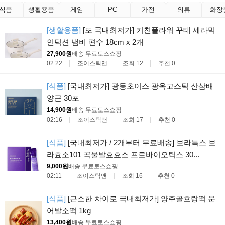
식품
생활용품
게임
PC
가전
의류
화장
[생활용품]
[또 국내최저가] 키친플라워 꾸테 세라믹
인덕션 냄비 편수 18cm x 2개
27,900원
배송 무료
토스쇼핑
02:22
조이스틱맨
조회 12
추천 0
[식품]
[국내최저가] 광동초이스 광옥고스틱 산삼배
양근 30포
14,900원
배송 무료
토스쇼핑
02:16
조이스틱맨
조회 17
추천 0
[식품]
[국내최저가 / 2개부터 무료배송] 보라톡스 보
라효소101 곡물발효효소 프로바이오틱스 30...
9,000원
배송 무료
토스쇼핑
02:11
조이스틱맨
조회 16
추천 0
[식품]
[근소한 차이로 국내최저가] 양주골호랑떡 문
어발소떡 1kg
13,400원
배송 무료
토스쇼핑