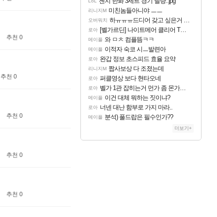
젠지 한화 3세트 경기 딜량..jpg
LoL
미친놈들아니야 ㅡㅡ
리니지M
하ㅠㅠㅠ드디어 갖고 싶은거 나왓어 ㅠㅠㅠㅠ
오버워치
[벨가르딘] 나이트메어 클리어 TOP10 알려드립니다.
로아
추천 0
와 ㅁㅊ 컴플뜸ㅋㅋ
메이플
이적자 숙코 시ㅡ발련아
메이플
완갑 정보 초스피드 효율 요약
로아
짭사보상 다 조졌는데
리니지M
추천 0
퍼클영상 보다 현타오네
로아
벨가 1관 잡히는거 먼가 좀 몬가몬가네..
로아
이건 대체 뭐하는 짓이냐?
메이플
너넨 대난 함부로 가지 마라..
로아
추천 0
분석) 풀드랍은 필수인가??
메이플
더보기+
추천 0
추천 0