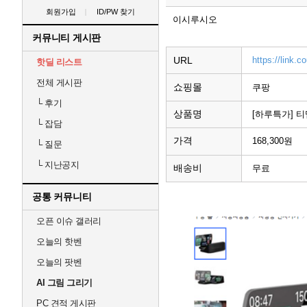
회원가입
ID/PW 찾기
이시루시오
커뮤니티 게시판
URL
https://link
핫딜 리스트
전체 게시판
쇼핑몰
쿠팡
└
후기
상품명
[하루특가] 티
└
잡담
가격
168,300원
└
질문
└
지난공지
배송비
무료
공통 커뮤니티
오픈 이슈 갤러리
오늘의 핫벤
오늘의 팟벤
AI 그림 그리기
PC 견적 게시판