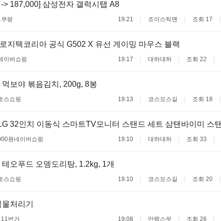
0 -> 187,000] 삼성전자 갤럭시탭 A8
료
쿠팡
19:21
조이스틱맨
조회 17
 로지텍코리아 공식 G502 X 유선 게이밍 마우스 블랙
네이버쇼핑
19:17
대하대하
조회 22
먹보야 볶음김치, 200g, 8봉
토스쇼핑
19:13
코스모스길
조회 18
LG 32인치 이동식 스마트TV모니터 스탠드 세트 삼탠바이미 스
000원
네이버쇼핑
19:10
대하대하
조회 33
테오푸드 오뎅도리탕, 1.2kg, 1개
토스쇼핑
19:10
코스모스길
조회 20
식물처리기
료
11번가
19:08
만렙스핏
조회 26