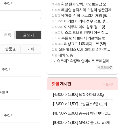
추천 0
AI발 원가 압박, 메인보드값 오르나
해외겜
레벨업 능력치와 스킬의 상관관계
비스트
넷마블, 신작 서브컬쳐 게임 [펄 인 블루] 티저 사이트 오픈
섭컬겜
아키츠 아키나 성우 정보 및 주요 필모
아스오라
아사쿠라 마이 성우 정보 및 주요 필모
아스오라
비스트 오브 리인카네이션 정보/공략글 모음
비스트
목록
글쓰기
쿠를 먼저 보내서 기습하는 법
비스트
리싱크드 1.06 패치노트 (8/5)
리싱크드
상품권
기타
실버 팰리스 CBT 화제의 순간·후기 모음
실팰
내차 인증
차벤
슈로대Y 확장팩 업데이트 트레일러
PV
새로고침
추천 0
핫딜
게시판
더보기+
추천 0
[45,000 -> 13,900] 납작숏다리 300g
[18,800 -> 11,500] 프링글스 6종 (오리지날+사워크림어니언+치즈)
[41,700 -> 18,900] 종근당 아임비타 멀티비타민 30정 x 3박스
추천 0
[90,000 -> 17,900] MACCI 쿨 나시 x 3개