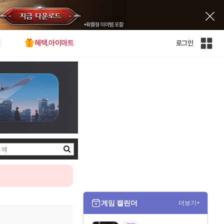
혜택.아이마트
로그인
인
벤
전
체
사
이
트
맵
검
색
게임 캘린더
더보기+