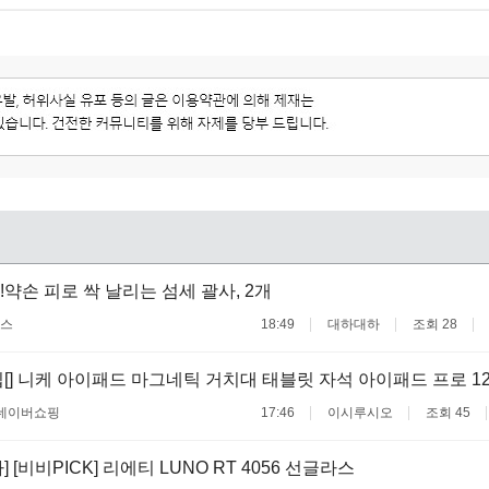
!약손 피로 싹 날리는 섬세 괄사, 2개
스
18:49
대하대하
조회 28
] 니케 아이패드 마그네틱 거치대 태블릿 자석 아이패드 프로 12.9 M
네이버쇼핑
17:46
이시루시오
조회 45
 [비비PICK] 리에티 LUNO RT 4056 선글라스