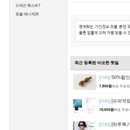
드래곤 퀘스트7
풋볼 매니저26
최근 등록된 비슷한 핫딜
[기타]
50%할인
7,900원
배송 무료
토
[기타]
[슈퍼적립[
78,000원
배송 무료
[기타]
[하루특가]