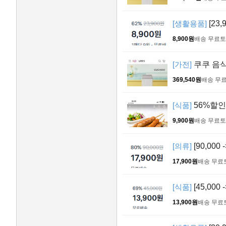
[생활용품]
[23,
8,900원
배송 무료
토
[가전]
쿠쿠 음
369,540원
배송 무
[식품]
56%할인 
9,900원
배송 무료
토
[의류]
[90,000 
17,900원
배송 무료
[식품]
[45,000
13,900원
배송 무료