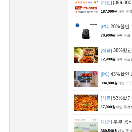
[가전]
[399,00
187,000원
배송 무
[PC]
28%할인!
70,900원
배송 무료
[식품]
38%할인 
12,900원
배송 무료
[PC]
43%할인!
394,800원
배송 30,
[식품]
53%할인 
17,900원
배송 무료
[가전]
쿠쿠 음
369,540원
배송 무