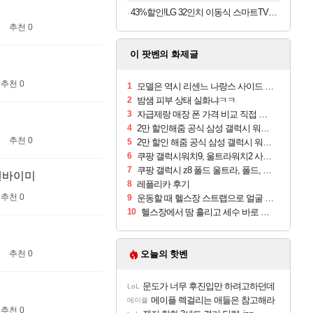
43%할인!LG 32인치 이동식 스마트TV모니터 스탠드 세트 삼탠바이미 스탠바이미
추천 0
이 팟벤의 화제글
추천 0
1
모델은 역시 리센느 나랑스 사이드 1.25L 1박스
2
밤샘 피부 상태 실화냐ㅋㅋ
3
자급제랑 매장 폰 가격 비교 직접 안가도 되네요
4
2만 할인해줌 공식 삼성 갤럭시 워치9 크림, 40mm, 블루투스
추천 0
5
2만 할인 해줌 공식 삼성 갤럭시 워치9 실버, 44mm, 블루투스
6
쿠팡 갤럭시워치9, 울트라워치2 사전구매 혜택 받아보세요
7
쿠팡 갤럭시 z8 폴드 울트라, 폴드, 플립 사전예약
탠바이미
8
레플리카 후기
추천 0
9
운동할 때 헬스장 스트랩으로 얼굴 만졌다가 볼 뒤집어짐
10
헬스장에서 땀 흘리고 세수 바로 안 하면 트러블 나냐?
추천 0
오늘의 핫벤
문도가 너무 후진입만 하려고하던데
LoL
메이플 렉걸리는 애들은 참고해라
메이플
추천 0