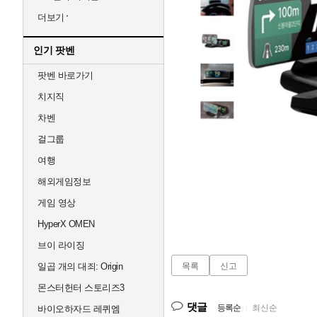
더보기
인기 팟벤
팟벤 바로가기
치지직
차벤
걸그룹
여행
해외게임정보
게임 영상
HyperX OMEN
브이 라이징
일곱 개의 대죄: Origin
목록
신고
몬스터헌터 스토리즈3
댓글
등록순
|
최신순
바이오하자드 레퀴엠