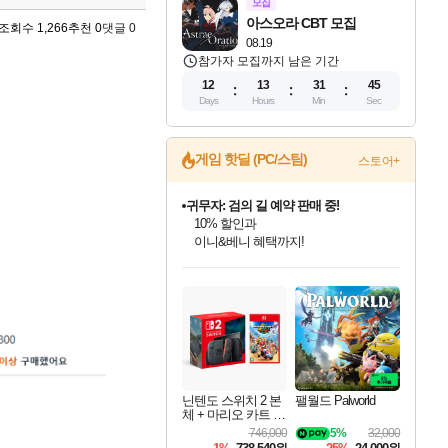
모집
아스오라 CBT 모집
조회수 1,266
추천 0
댓글 0
08.19
참가자 모집까지 남은 기간
12
13
31
44
Days
Hours
Min
Sec
게임 핫딜 (PC/스팀)
스토어+
귀무자: 검의 길 예약 판매 중!
10% 할인과
이니&베니 혜택까지!
인벤게임즈 8월 특별 할인!
드래곤소드: 어웨이크닝 입점!
문명 7 특별 할인!
비스트 오브 리인카네이션 정식 출시!
커세어 코브 출시 기념 할인!
더 렐릭 퍼스트 가디언 정식 출시
베데스다 40주년 기념 할인 중!
마블 투혼 파이팅 소울즈 예약 판매 중!
캡콤 프렌차이즈 할인 진행 중!
캡콤 일부 상품 상시 할인
스타워즈 은하계 레이서
로블록스 기프트 카드 공식 입점
인기 퍼블리셔 모음!
스팀으로 만나는 드래곤소드!
조선&고려 DLC 출시 예정
게임프릭 신작 IP
해적'섬'을 발전시키자!
설화x하드코어 액션!
베데스다의 명작들을
마블 히어로 총 출동&화려한 격투!
몬헌, 바하 등 인기 IP를
몬헌 와일즈 & 드래곤즈 도그마2
인벤게임즈에서 10% 추가 적립
Robux를 가장 안전하고
최대 90% 할인가를 만나보세요!
네이버혜택과 함께 만나보세요!
50%할인&추가 적립까지!
네이버 혜택가와 함께 예약하세요!
할인&네이버혜택으로 만나보세요!
네이버페이 혜택과 만나보세요!
40주년 프로모션으로 만나보세요!
네이버 포인트 혜택까지!
할인가에 만나보세요!
일부 에디션 상시 할인!
혜택으로 예약 판매 중
편안하게 충전하세요
닌텐도 스위치 2 본
팰월드 Palworld
체 + 마리오 카트 월
드
746,000
5%
32,000