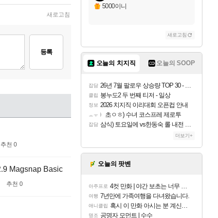
5000이니
새로고침
새로고침
등록
오늘의 치지직
오늘의 SOOP
26년 7월 팔로우 상승량 TOP 30 - 월간 치지직
잡담
봉누도2 두 번째 티저 - 일상
클립
2026 치지직 이리대회 오픈컵 안내
정보
초ㅇㅎ) 수녀 코스프레 제로투
ㅗㅜㅑ
삼식) 토요일에 vs한동숙 롤 내전 예정
잡담
더보기+
추천 0
오늘의 팟벤
agsnap Basic
추천 0
4컷 만화 | 야간 보초는 너무 힘들어
아주프로
7년만에 가족여행을 다녀왔습니다.
여행
혹시 이 만화 아시는 분 계신가요
애니클립
공명자 모먼트 | 수수
명조