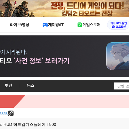
X
최대 90% 할인
라이브/영상
게이밍/IT
게임스토어
8월 프로모션
핫벤
뉴스
/23858
us HUD 헤드업디스플레이 T800