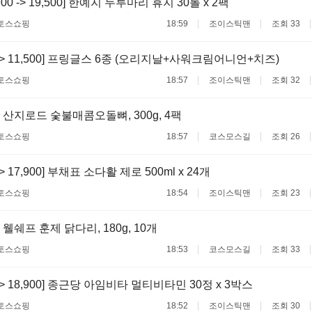
900 -> 19,500] 한예지 두루마리 휴지 30롤 x 2팩
토스쇼핑
18:59
조이스틱맨
조회 33
0 -> 11,500] 프링글스 6종 (오리지날+사워크림어니언+치즈)
토스쇼핑
18:57
조이스틱맨
조회 32
 산지로드 숯불매콤오돌뼈, 300g, 4팩
토스쇼핑
18:57
코스모스길
조회 26
 -> 17,900] 부채표 소다활 제로 500ml x 24개
토스쇼핑
18:54
조이스틱맨
조회 23
웰쉐프 훈제 닭다리, 180g, 10개
토스쇼핑
18:53
코스모스길
조회 33
0 -> 18,900] 종근당 아임비타 멀티비타민 30정 x 3박스
토스쇼핑
18:52
조이스틱맨
조회 30