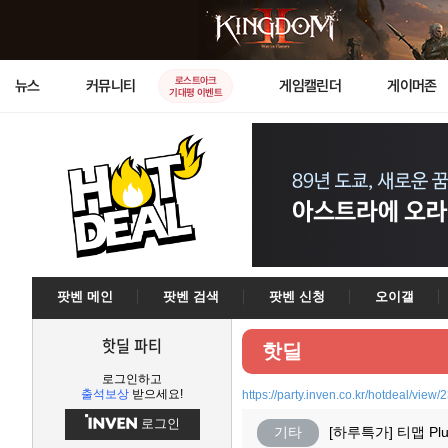
로스트아크
뉴스
커뮤니티
게임캘린더
게이머존
기대평 이벤트
팟벤 메인
팟벤 검색
팟벤 신청
오이갤
핫딜 파티
핫딜
로그인하고
출석보상
받으세요!
https://party.inven.co.kr/hotdeal/view
로그인
기타
[하루특가] 티맵 Pl