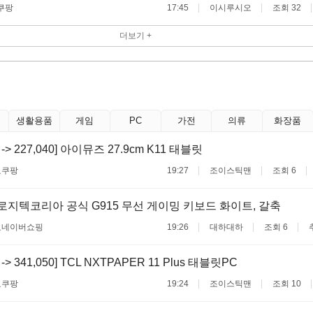
쿠팡
17:45
이시루시오
조회 32
더보기 +
생활용품
게임
PC
가전
의류
화장품
0 -> 227,040] 아이뮤즈 27.9cm K11 태블릿
료
쿠팡
19:27
조이스틱맨
조회 6
로지텍코리아 공식 G915 무선 게이밍 키보드 화이트, 갈축
료
네이버쇼핑
19:26
대하대하
조회 6
0 -> 341,050] TCL NXTPAPER 11 Plus 태블릿PC
료
쿠팡
19:24
조이스틱맨
조회 10