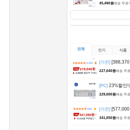
45,490원
배송 무료
전체
인기
식품
[가전]
[388,37
227,040원
배송 무
[PC]
23%할인!
229,000원
배송 무
[가전]
[577,00
341,050원
배송 무