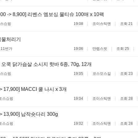
900 -> 8,900] 리벤스 엠보싱 물티슈 100매 x 10팩
스쇼핑
19:08
조이스틱맨
조회 21
식물처리기
료
11번가
19:06
만렙스핏
조회 25
오쿡 닭가슴살 소시지 핫바 6종, 70g, 12개
스쇼핑
19:05
코스모스길
조회 23
-> 17,900] MACCI 쿨 나시 x 3개
토스쇼핑
19:04
조이스틱맨
조회 28
 -> 13,900] 납작숏다리 300g
토스쇼핑
19:02
조이스틱맨
조회 28