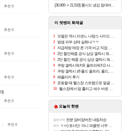
[30,900 -> 21,510] 룸시드 냉감 침대버커 Q사이즈
추천 0
이 팟벤의 화제글
추천 0
1
모델은 역시 리센느 나랑스 사이드 1.25L 1박스
2
밤샘 피부 상태 실화냐ㅋㅋ
3
자급제랑 매장 폰 가격 비교 직접 안가도 되네요
추천 0
4
2만 할인해줌 공식 삼성 갤럭시 워치9 크림, 40mm, 블루투스
5
2만 할인 해줌 공식 삼성 갤럭시 워치9 실버, 44mm, 블루투스
6
쿠팡 갤럭시워치9, 울트라워치2 사전구매 혜택 받아보세요
7
쿠팡 갤럭시 z8 폴드 울트라, 폴드, 플립 사전예약
8
레플리카 후기
추천 0
9
운동할 때 헬스장 스트랩으로 얼굴 만졌다가 볼 뒤집어짐
10
헬스장에서 땀 흘리고 세수 바로 안 하면 트러블 나냐?
1개
추천 0
오늘의 핫벤
전분 얌비얌버전 내림차순
검은사막
추천 0
ㅇㅂ) 로사단: 아니 퍼클팟 너무 심하네 예의가 없어(?)
로아