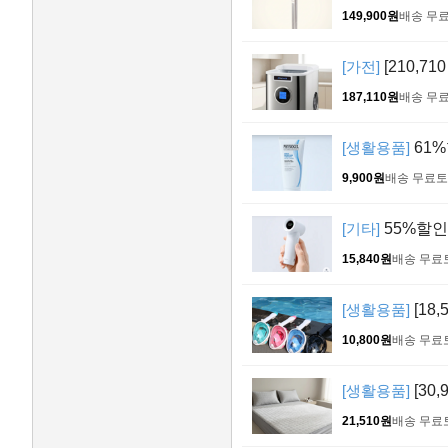
149,900원
배송 무
[가전]
[210,71
187,110원
배송 무
[생활용품]
61%
9,900원
배송 무료
토
[기타]
55%할인!
15,840원
배송 무료
[생활용품]
[18
10,800원
배송 무료
[생활용품]
[30
21,510원
배송 무료