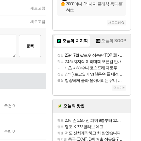
3000이니
·
'리니지 클래식 특파원'
새로고침
칭호
새로고침
새로고침
오늘의 치지직
오늘의 SOOP
등록
26년 7월 팔로우 상승량 TOP 30 - 월간 치지직
잡담
2026 치지직 이리대회 오픈컵 안내
정보
초ㅇㅎ) 수녀 코스프레 제로투
ㅗㅜㅑ
삼식) 토요일에 vs한동숙 롤 내전 예정
잡담
청량하게 콜라 쏟아버리는 유니 ㅋㅋㅋ
클립
더보기+
추천 0
오늘의 팟벤
20시즌 3.5버전 폐허 9층부터 12층까지 클리어 조합 | 죽음의 노래와 바닷속 폐허 |
명조
명조 X ??? 콜라보 예고
명조
추천 0
저도 신차계약하고 차 받았습니다
차벤
중국 CXMT, D램 매출 점유율 7%…글로벌 4위로 부상
해외겜