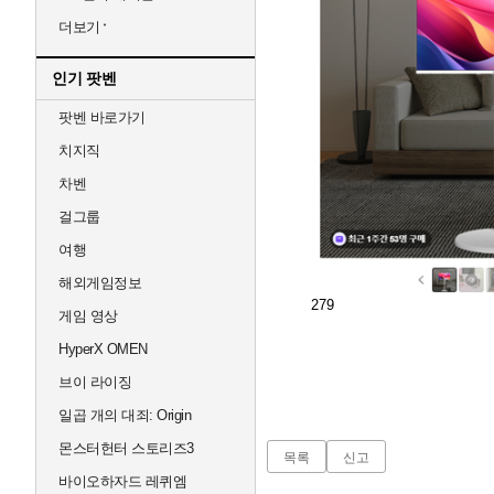
더보기
인기 팟벤
팟벤 바로가기
치지직
차벤
걸그룹
여행
해외게임정보
279
게임 영상
HyperX OMEN
브이 라이징
일곱 개의 대죄: Origin
몬스터헌터 스토리즈3
목록
신고
바이오하자드 레퀴엠