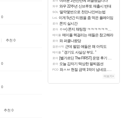
여러분 2년반만에 퍼클했습니다
로아
와우 22주년 신브루토 재출시 반대
와우
딸깍몇번으로 천만나인버는법
SOL
 0
이게 5년간 티원을 좀 먹은 플레이임
LoL
쫀지 실시간
로아
ㅇㅂ) 쫀지 채팅창 ㅋㅋㅋㅋㅋㅋㅋㅋㅋㅋㅋ
로아
메이플 렉걸리는 애들은 참고해라
메이플
추천 0
와 퍼클나왔당
로아
근데 펄없 얘들은 왜 아직도
검은사막
“ 경기도 사실상 부도. ”
메이플
[벨가르딘 The FIRST] 운영 후기 + 1~3위 공대 축하 Ai짤
로아
 0
오늘 갑자기 떡상한 팔찌옵션
로아
와ㅅㅂ 현질 금액 1억이 넘네요..다들 꼭 해보십셔ㅁㅊ
FCO
더보기+
 0
추천 0