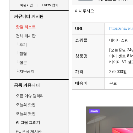
회원가입
ID/PW 찾기
이시루시오
커뮤니티 게시판
핫딜 리스트
URL
https://nav
전체 게시판
쇼핑몰
네이버쇼핑
└
후기
[오늘끝딜 2
└
잡담
상품명
이미 셋트 81
바이미 V1 
└
질문
가격
└
지난공지
279,000원
배송비
무료
공통 커뮤니티
오픈 이슈 갤러리
오늘의 핫벤
오늘의 팟벤
AI 그림 그리기
PC 견적 게시판