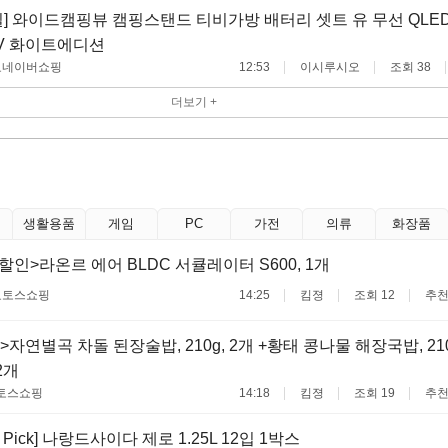
] 와이드캠핑뷰 캠핑스탠드 티비가방 배터리 셋트 유 무선 QLED 8
TV 화이트에디션
료
네이버쇼핑
12:53
이시루시오
조회 38
더보기 +
생활용품
게임
PC
가전
의류
화장품
할인>라온르 에어 BLDC 서큘레이터 S600, 1개
료
토스쇼핑
14:25
킴졍
조회 12
추천
자연별곡 차돌 된장술밥, 210g, 2개 +황태 콩나물 해장국밥, 210
2개
토스쇼핑
14:18
킴졍
조회 19
추천
 Pick] 나랑드사이다 제로 1.25L 12입 1박스