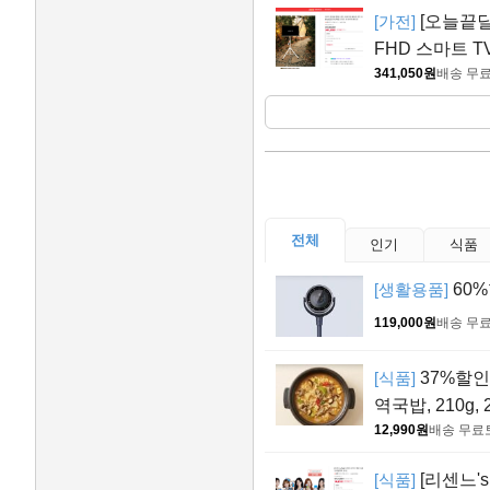
[가전]
[오늘끝딜
FHD 스마트 
341,050원
배송 무
전체
인기
식품
[생활용품]
60%
119,000원
배송 무
[식품]
37%할인>
역국밥, 210g, 
12,990원
배송 무료
[식품]
[리센느's