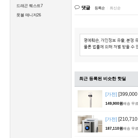
드래곤 퀘스트7
댓글
등록순
|
최신순
풋볼 매니저26
최근 등록된 비슷한 핫딜
[가전]
[399,0
149,900원
배송 무
[가전]
[210,71
187,110원
배송 무