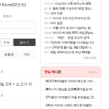
리싱크드 1.06 패치노트 (8/5)
리싱크드
1cm(32인치)
올해 청룡 수상자의 본업 영상 - 스테이씨 윤
걸그룹
내차 인증
차벤
추천 0
비스트 오브 리인카네이션 정보/공략글 모음
비스트
뉴비 질문
명조
쿠를 먼저 보내서 기습하는 법
비스트
라이자 AI 채팅 RPG 게임 [RyzaChat: AI] 공개
섭컬겜
「에린」 컨셉 포스터 공개
아스오라
목록
글쓰기
7년만에 가족여행을 다녀왔습니다.
여행
[무한대] 출시일, 8월 13일에 나오나
섭컬겜
체험 캐릭터만으로 허상 40레벨 하이와티아 5분 컷!｜에이메스·린네·모니에 명함
명조
상품권
기타
새로고침
핫딜
게시판
 0
더보기+
NEXTOM 테블릿 자바라 핸드폰 거치대 침대 스탠드, NXT-700, 화이트, 1개
g, 2개 + 소고기 미
[✱리니지 형님들 집중✱]롯데칠성 레쓰비 마일드, 175ml, 30캔
 0
37%할인>자연별곡 차돌 된장술밥, 210g, 2개 +황태 콩나물 해장국밥, 210g, 2개 + 소고기 미역국밥, 210g, 2개
140cm 자바라 스탠드 핸드폰 태블릿 스마트폰 거치대, 블랙, 1개