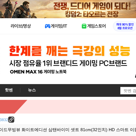
X
최대 90% 할인
라이브/영상
게이밍/IT
게임스토어
8월 프로모션
핫벤
뉴스
/23832
와이드무빙뷰 화이트에디션 삼탠바이미 셋트 81cm(32인치) HD 스마트 