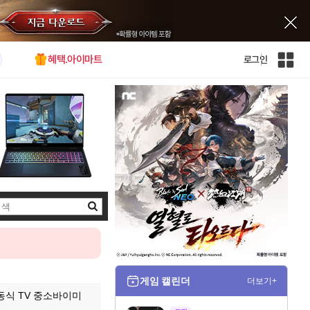
혜택.아이마트
로그인
인
벤
전
체
사
이
트
맵
검
색
게임 캘린더
더보기+
이동식 TV 중소바이미