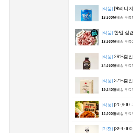
[식품]
[✱리니지
18,900원
배송 무료
[식품]
한입 삼겹살
18,960원
배송 무료
[식품]
29%할인
24,650원
배송 무료
[식품]
37%할인>
19,240원
배송 무료
[식품]
[20,900
12,900원
배송 무료
[가전]
[399,0