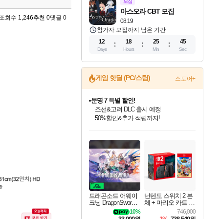
모집
아스오라 CBT 모집
조회수 1,246
추천 0
댓글 0
08.19
참가자 모집까지 남은 기간
12
18
25
44
Days
Hours
Min
Sec
게임 핫딜 (PC/스팀)
스토어+
문명 7 특별 할인!
조선&고려 DLC 출시 예정
50%할인&추가 적립까지!
귀무자: 검의 길 예약 판매 중!
10% 할인과
이니&베니 혜택까지!
인벤게임즈 8월 특별 할인!
드래곤소드: 어웨이크닝 입점!
비스트 오브 리인카네이션 정식 출시!
커세어 코브 출시 기념 할인!
더 렐릭 퍼스트 가디언 정식 출시
베데스다 40주년 기념 할인 중!
마블 투혼 파이팅 소울즈 예약 판매 중!
캡콤 프렌차이즈 할인 진행 중!
캡콤 일부 상품 상시 할인
스타워즈 은하계 레이서
로블록스 기프트 카드 공식 입점
인기 퍼블리셔 모음!
스팀으로 만나는 드래곤소드!
게임프릭 신작 IP
해적'섬'을 발전시키자!
설화x하드코어 액션!
베데스다의 명작들을
마블 히어로 총 출동&화려한 격투!
몬헌, 바하 등 인기 IP를
몬헌 와일즈 & 드래곤즈 도그마2
인벤게임즈에서 10% 추가 적립
Robux를 가장 안전하고
최대 90% 할인가를 만나보세요!
네이버혜택과 함께 만나보세요!
네이버 혜택가와 함께 예약하세요!
할인&네이버혜택으로 만나보세요!
네이버페이 혜택과 만나보세요!
40주년 프로모션으로 만나보세요!
네이버 포인트 혜택까지!
할인가에 만나보세요!
일부 에디션 상시 할인!
혜택으로 예약 판매 중
편안하게 충전하세요
드래곤소드 어웨이
닌텐도 스위치 2 본
크닝 DragonSword A
체 + 마리오 카트 월
wakening
드
10%
746,000