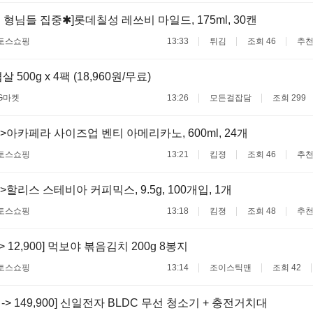
 형님들 집중✱]롯데칠성 레쓰비 마일드, 175ml, 30캔
토스쇼핑
13:33
튀김
조회 46
추천
 500g x 4팩 (18,960원/무료)
G마켓
13:26
모든걸잡담
조회 299
>아카페라 사이즈업 벤티 아메리카노, 600ml, 24개
토스쇼핑
13:21
킴졍
조회 46
추천
할리스 스테비아 커피믹스, 9.5g, 100개입, 1개
토스쇼핑
13:18
킴졍
조회 48
추천
 -> 12,900] 먹보야 볶음김치 200g 8봉지
토스쇼핑
13:14
조이스틱맨
조회 42
00 -> 149,900] 신일전자 BLDC 무선 청소기 + 충전거치대