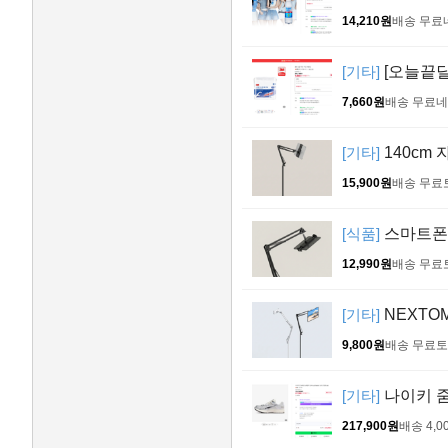
14,210원
배송 무료
[기타]
[오늘끝딜]
7,660원
배송 무료
네
[기타]
140cm
15,900원
배송 무료
[식품]
스마트폰 
12,990원
배송 무료
[기타]
NEXTOM
9,800원
배송 무료
토
[기타]
나이키 줌 
217,900원
배송 4,0