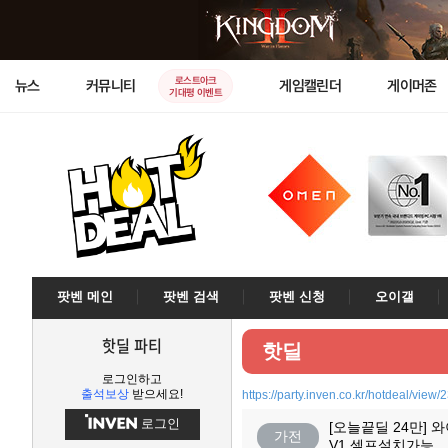
로스트아크
뉴스
커뮤니티
게임캘린더
게이머존
기대평 이벤트
팟벤 메인
팟벤 검색
팟벤 신청
오이갤
핫딜 파티
핫딜
로그인하고
출석보상
받으세요!
https://party.inven.co.kr/hotdeal/view
로그인
[오늘끝딜 24만] 
가전
V1 셀프설치가능