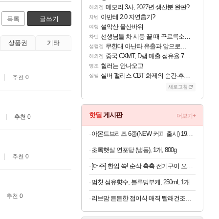
메모리 3사, 2027년 생산분 완판?
해외겜
아반테 2.0 자연흡기?
차벤
목록
글쓰기
설악산 울산바위
여행
선생님들 차 시동 끌 때 꾸르륵소리나는데
차벤
상품권
기타
무한대 아난타 유출과 앞으로의 예상 (루머)
섭컬겜
중국 CXMT, D램 매출 점유율 7%…글로벌 4위로 부상
해외겜
힐러는 안나오고
명조
실버 팰리스 CBT 화제의 순간·후기 모음
실팰
추천 0
새로고침
핫딜
게시판
더보기+
추천 0
아몬드브리즈 6종(NEW 커피 출시) 190ML/950ML 10팩/24팩/48팩 중 택 1
초록햇살 연포탕 (냉동), 1개, 800g
추천 0
[더주] 한입 쏙! 순삭 촉촉 전기구이 오다리 180g (50-60미)
멈칫 섬유향수, 블루밍부케, 250ml, 1개
추천 0
리브맘 튼튼한 접이식 매직 빨래건조대 / 원룸건조대 / 좁은공간에 딱! 자리차지 없는 건조대