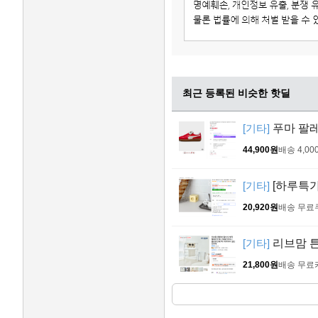
최근 등록된 비슷한 핫딜
[기타]
푸마 팔레
44,900원
배송 4,00
[기타]
[하루특가
20,920원
배송 무료
[기타]
리브맘 튼
21,800원
배송 무료