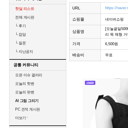
URL
https://nave
핫딜 리스트
전체 게시판
쇼핑몰
네이버쇼핑
└
후기
[오늘끝딜50
상품명
리 목 체형 
└
잡담
└
질문
가격
6,500원
└
지난공지
배송비
무료
공통 커뮤니티
오픈 이슈 갤러리
오늘의 핫벤
오늘의 팟벤
AI 그림 그리기
PC 견적 게시판
더보기