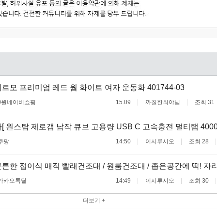
르모 프리미엄 레드 웜 화이트 여자 운동화 401744-03
0원
네이버쇼핑
15:09
까칠한희야님
조회 31
[ 원스탑 제로갭 납작 큐브 고용량 USB C 고속충전 멀티탭 400
쿠팡
14:50
이시루시오
조회 28
튼한 접이식 매직 빨래건조대 / 원룸건조대 / 좁은공간에 딱! 자
카카오톡딜
14:49
이시루시오
조회 30
더보기 +