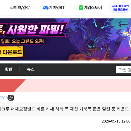
최대 90% 할인
라이브/영상
게이밍/IT
게임스토어
8월 프로모션
핫벤
뉴스
/23819
바디크루 어깨교정밴드 바른 자세 허리 목 체형 거북목 굽은 말린 등 라운드
2026-05-15 12:00