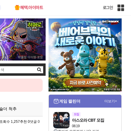
혜택.아이마트
로그인
인
벤
전
체
사
이
트
맵
검
색
게임 캘린더
더보기+
 숄더 척추
모집
아스오라 CBT 모집
조회수 1,257
추천 0
댓글 0
08.19