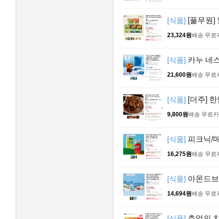
[식품]
[풀무원]
23,324원
배송 무료
[식품]
카누 네스
21,600원
배송 무료
[식품]
[더주] 한
9,800원
배송 무료
카
[식품]
피크닉/매
16,275원
배송 무료
[식품]
아몬드브리즈
14,694원
배송 무료
[식품]
추억의 치