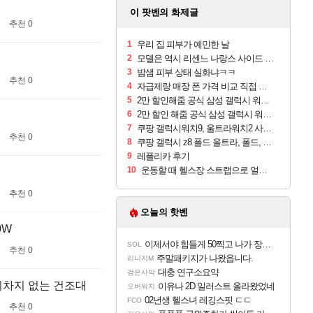
이 팟벤의 화제글
추천 0
1
우리 집 피부가 예민한 날
2
모델은 역시 리센느 나랑스 사이드 1.25L 1박스
3
밤샘 피부 상태 실화냐ㅋㅋ
추천 0
4
자급제랑 매장 폰 가격 비교 직접 안가도 되네요
5
2만 할인해줌 공식 삼성 갤럭시 워치9 크림, 40mm, 블루투스
6
2만 할인 해줌 공식 삼성 갤럭시 워치9 실버, 44mm, 블루투스
7
쿠팡 갤럭시워치9, 울트라워치2 사전구매 혜택 받아보세요
추천 0
8
쿠팡 갤럭시 z8 폴드 울트라, 폴드, 플립 사전예약
9
레플리카 후기
10
운동할 때 헬스장 스트랩으로 얼굴 만졌다가 볼 뒤집어짐
추천 0
오늘의 핫벤
0W
이제서야 힘들게 50찍고 나가 장궁 받았는데...
SOL
추천 0
주말패키지가 나왔읍니다.
리니지M
대충 연구소요약
검은사막
리차지 없는 건조대
이유나 2D 일러스트 올라왔었네
오버워치
02년생 헬스녀 레깅스핏 ㄷㄷ
FCO
추천 0