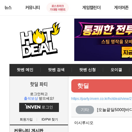
로스트아크
뉴스
커뮤니티
게임캘린더
게이머존
기대평 이벤트
팟벤 메인
팟벤 검색
팟벤 신청
오이갤
핫딜 파티
핫딜
로그인하고
출석보상
받으세요!
https://party.inven.co.kr/hotdeal/view
로그인
기타
[오늘끝딜5000]
회원가입
ID/PW 찾기
이시루시오
커뮤니티 게시판