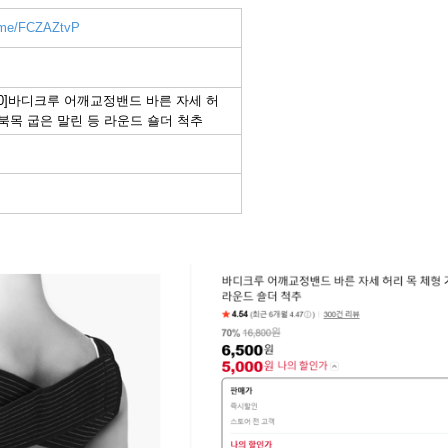
r.me/FCZAZtvP
00]바디크루 어깨교정밴드 바른 자세 허
거북목 굽은 말린 등 라운드 숄더 척추