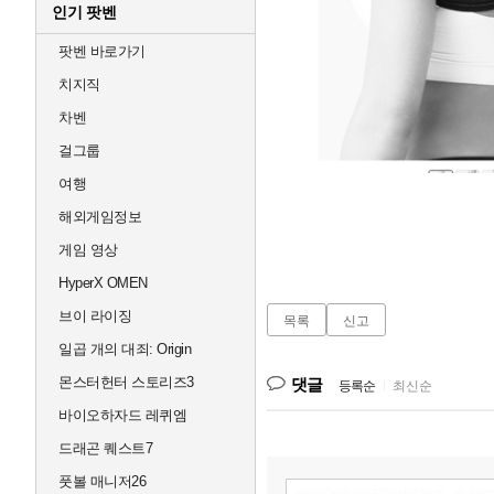
인기 팟벤
팟벤 바로가기
치지직
차벤
걸그룹
여행
해외게임정보
게임 영상
HyperX OMEN
브이 라이징
목록
신고
일곱 개의 대죄: Origin
몬스터헌터 스토리즈3
댓글
등록순
|
최신순
바이오하자드 레퀴엠
드래곤 퀘스트7
풋볼 매니저26