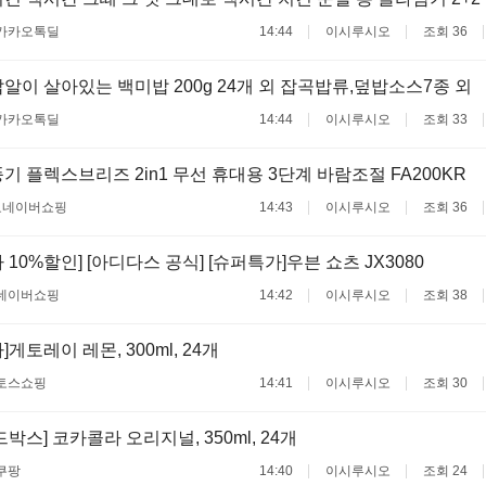
카카오톡딜
14:44
이시루시오
조회 36
알이 살아있는 백미밥 200g 24개 외 잡곡밥류,덮밥소스7종 외
카카오톡딜
14:44
이시루시오
조회 33
기 플렉스브리즈 2in1 무선 휴대용 3단계 바람조절 FA200KR
료
네이버쇼핑
14:43
이시루시오
조회 36
10%할인] [아디다스 공식] [슈퍼특가]우븐 쇼츠 JX3080
네이버쇼핑
14:42
이시루시오
조회 38
게토레이 레몬, 300ml, 24개
토스쇼핑
14:41
이시루시오
조회 30
박스] 코카콜라 오리지널, 350ml, 24개
쿠팡
14:40
이시루시오
조회 24