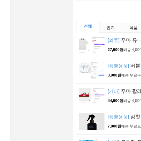
전체
인기
식품
[의류]
푸마 유니
27,900원
배송 4,00
[생활용품]
버블 
3,900원
배송 무료
쿠
[기타]
푸마 팔레
44,900원
배송 4,00
[생활용품]
멈칫 
7,800원
배송 무료
토