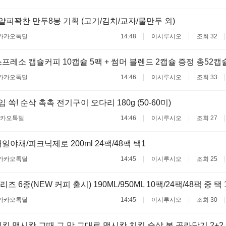
 얄피꽉찬 만두8봉 기획 (고기/김치/교자/물만두 외)
카카오톡딜
14:48
이시루시오
조회 32
프레소 캡슐커피 10캡슐 5팩 + 썸머 블렌드 2캡슐 증정 총52캡
카카오톡딜
14:46
이시루시오
조회 33
입 쏙! 순삭 촉촉 전기구이 오다리 180g (50-60미)
카오톡딜
14:46
이시루시오
조회 27
일야채/피크닉제로 200ml 24팩/48팩 택1
카카오톡딜
14:45
이시루시오
조회 25
 6종(NEW 커피 출시) 190ML/950ML 10팩/24팩/48팩 중 택 
카카오톡딜
14:45
이시루시오
조회 30
킨 맥시칸 그때 그 맛 그대로 맥시칸 치킨 순살 봉 골라담기 2+2 