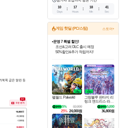
참가자 모집까지 남은 기간
10
17
18
40
Days
Hours
Min
Sec
게임 핫딜 (PC/스팀)
스토어+
마블 투혼 파이팅 소울즈 정식출시!
마블 히어로 총 출동&화려한 격투!
네이버 포인트 혜택까지!
인벤게임즈 8월 특별 할인!
드래곤소드: 어웨이크닝 입점!
문명 7 특별 할인!
귀무자: 검의 길 예약 판매 중!
비스트 오브 리인카네이션 정식 출시!
커세어 코브 출시 기념 할인!
더 렐릭 퍼스트 가디언 정식 출시
베데스다 40주년 기념 할인 중!
캡콤 프렌차이즈 할인 진행 중!
캡콤 일부 상품 상시 할인
스타워즈 은하계 레이서
로블록스 기프트 카드 공식 입점
인기 퍼블리셔 모음!
스팀으로 만나는 드래곤소드!
조선&고려 DLC 출시 예정
10% 할인과
게임프릭 신작 IP
해적'섬'을 발전시키자!
설화x하드코어 액션!
베데스다의 명작들을
몬헌, 바하 등 인기 IP를
몬헌 와일즈 & 드래곤즈 도그마2
인벤게임즈에서 10% 추가 적립
Robux를 가장 안전하고
최대 90% 할인가를 만나보세요!
네이버혜택과 함께 만나보세요!
50%할인&추가 적립까지!
이니&베니 혜택까지!
네이버 혜택가와 함께 예약하세요!
할인&네이버혜택으로 만나보세요!
네이버페이 혜택과 만나보세요!
40주년 프로모션으로 만나보세요!
할인가에 만나보세요!
일부 에디션 상시 할인!
혜택으로 예약 판매 중
편안하게 충전하세요
팰월드 Palworld
그랑블루 판타지 리
링크 엔드리스 라그
나로크 업그레이드
5%
32,000
5,000
킷 Granblue Fantasy
25%
24,000원
36,800원
Relink Endless Ragn
arok Upgrade Kit DL
C