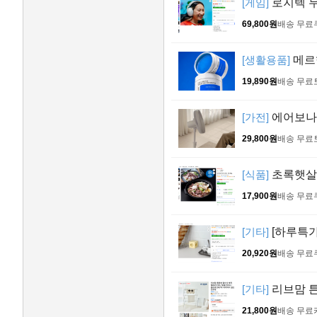
[게임]
로지텍 
69,800원
배송 무료
[생활용품]
메르헨
19,890원
배송 무료
[가전]
에어보나 
29,800원
배송 무료
[식품]
초록햇살 연
17,900원
배송 무료
[기타]
[하루특가
20,920원
배송 무료
[기타]
리브맘 튼
21,800원
배송 무료