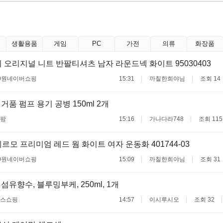
생활용품
게임
PC
가전
의류
화장품
 오리지널 니트 반팔티셔츠 남자 라운드넥 화이트 95030403
0원
네이버쇼핑
15:31
까칠한희야님
조회 14
거품 펌프 용기 공병 150ml 2개
팡
15:16
가나다라748
조회 115
르모 프리미엄 레드 웜 화이트 여자 운동화 401744-03
0원
네이버쇼핑
15:09
까칠한희야님
조회 31
섬유향수, 블루밍부케, 250ml, 1개
스쇼핑
14:57
이시루시오
조회 32