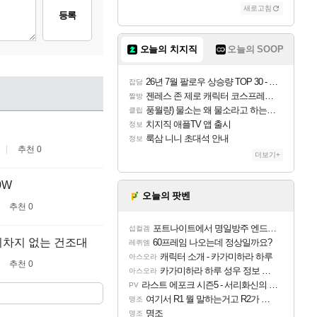
새로고침
등록
오늘의 치지직
오늘의 SOOP
26년 7월 팔로우 상승량 TOP 30 - 월간 치지직
잡담
젠레스 존 제로 캐릭터 코스프레한 꽁주
짤방
풍월량) 물소는 왜 물소라고 하는거야? 아! 그만 ㅋㅋ
클립
치지직 애플TV 앱 출시
정보
룩삼 니니 초대석 안내
정보
추천 0
더보기+
0W
오늘의 팟벤
추천 0
포트나이트에서 명일방주 엔드필드 [펠리카] 판매 예정
섭컬겜
리차지 없는 건조대
60프레임 나오는데 정상일까요?
레퀴엠
캐릭터 소개 - 카가미하라 하루
아스오라
추천 0
카가미하라 하루 성우 정보 및 주요 필모
아스오라
라스트 에포크 시즌5 - 서리화신의 분노 티저
PV
여기서 R1 뭘 말하는거고 R2가 뭘말하는걸까요?
명조
명조
명조