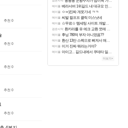
풍풍풍 군왕주차가 씹이득 가성비라고 ????
검은사막
베라서버 1위길드 내 대규모 인원이탈종용 추정사건
메이플
ㅇㅂ)진짜 개웃기네 ㅋㅋ
메이플
씨발 컬프프 클릭 미스낫네
메이플
추천 0
☆무료☆ 템세팅 사이트 개발자입니다
메이플
환카라를 유 에크 교환 쪼매 서운함..
검은사막
슐
후닝 780억 부자 아니였음??
메이플
환산 13만 스펙으로 삐져서 매주 수로 10만점 치고있으면 ㅋㅋ
메이플
추천 0
이거 진짜 뭐라는거야?
메이플
아이고... 길드내에서 쿠데타 일어났네
메이플
더보기+
추천 0
추천 0
1
추천 0
총 4봉지