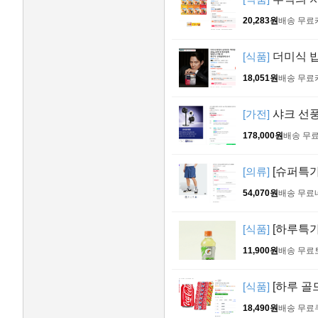
20,283원
배송 무료
[식품]
더미식 밥
18,051원
배송 무료
[가전]
샤크 선풍
178,000원
배송 무
[의류]
[슈퍼특가 
54,070원
배송 무료
[식품]
[하루특가]
11,900원
배송 무료
[식품]
[하루 골드
18,490원
배송 무료