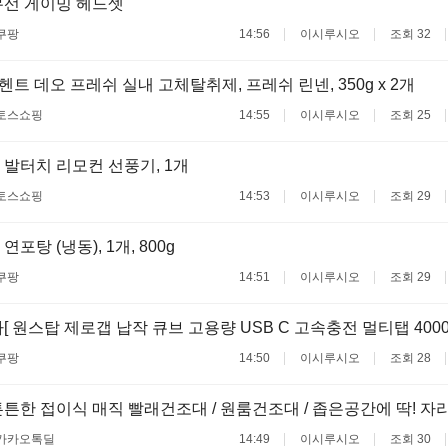
무선 게이밍 헤드셋
쿠팡
14:56
이시루시오
조회 32
트 데오 프레쉬 실내 고체탈취제, 프레쉬 린넨, 350g x 2개
토스쇼핑
14:55
이시루시오
조회 25
발터치 리모컨 선풍기, 1개
토스쇼핑
14:53
이시루시오
조회 29
포탕 (냉동), 1개, 800g
쿠팡
14:51
이시루시오
조회 29
[ 원스탑 제로갭 납작 큐브 고용량 USB C 고속충전 멀티탭 400
쿠팡
14:50
이시루시오
조회 28
튼한 접이식 매직 빨래건조대 / 원룸건조대 / 좁은공간에 딱! 자
카카오톡딜
14:49
이시루시오
조회 30