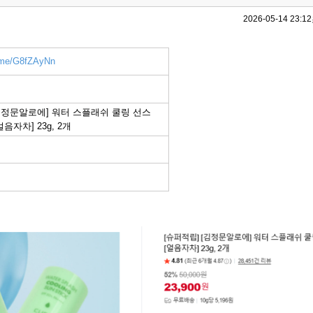
2026-05-14 23:12
r.me/G8fZAyNn
[김정문알로에] 워터 스플래쉬 쿨링 선스
[얼음자차] 23g, 2개