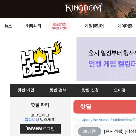
로스트아크
뉴스
커뮤니티
게임캘린더
게이머존
기대평 이벤트
팟벤 메인
팟벤 검색
팟벤 신청
오이갤
핫딜 파티
핫딜
로그인하고
출석보상
받으세요!
https://party.inven.co.kr/hotdeal/view
로그인
화장품
[슈퍼적립] [김정