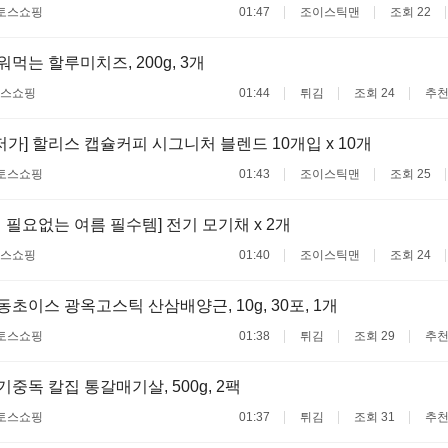
토스쇼핑
01:47
조이스틱맨
조회 22
구워먹는 할루미치즈, 200g, 3개
스쇼핑
01:44
튀김
조회 24
추천
저가] 할리스 캡슐커피 시그니처 블렌드 10개입 x 10개
토스쇼핑
01:43
조이스틱맨
조회 25
 필요없는 여름 필수템] 전기 모기채 x 2개
스쇼핑
01:40
조이스틱맨
조회 24
광동초이스 광옥고스틱 산삼배양근, 10g, 30포, 1개
토스쇼핑
01:38
튀김
조회 29
추천
고기중독 칼집 통갈매기살, 500g, 2팩
토스쇼핑
01:37
튀김
조회 31
추천