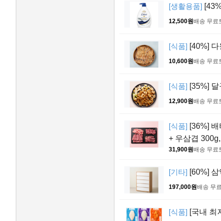
[생활용품]
[43
12,500원
배송 무료
[식품]
[40%] 
10,600원
배송 무료
[식품]
[35%] 
12,900원
배송 무료
[식품]
[36%] 
+ 우삼겹 300g,
31,900원
배송 무료
[기타]
[60%] 
197,000원
배송 무
[식품]
[국내 최