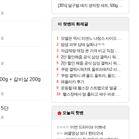
[35%] 달구벌 돼지 생막창 세트, 500g, 2봉
 0
이 팟벤의 화제글
1
모델은 역시 리센느 나랑스 사이드 1.25L 1박스
 0
2
밤샘 피부 상태 실화냐ㅋㅋ
3
자급제랑 매장 폰 가격 비교 직접 안가도 되네요
4
2만 할인해줌 공식 삼성 갤럭시 워치9 크림, 40mm, 블루투스
5
2만 할인 해줌 공식 삼성 갤럭시 워치9 실버, 44mm, 블루투스
 0
6
쿠팡 갤럭시워치9, 울트라워치2 사전구매 혜택 받아보세요
7
쿠팡 갤럭시 z8 폴드 울트라, 폴드, 플립 사전예약
0g + 갈비살 200g
8
레플리카 후기
9
운동할 때 헬스장 스트랩으로 얼굴 만졌다가 볼 뒤집어짐
10
헬스장에서 땀 흘리고 세수 바로 안 하면 트러블 나냐?
 0
 5단
오늘의 핫벤
 0
이번 드라이브 이쁘네
오버워치
퍼클영상 보다 현타오네
로아