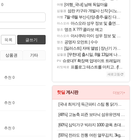
[여행_국내] 남해 독일마을
 0
여행
섬란 카구라 개발사 신작 [시노비 넥서스] 연내 출시 예정
섭컬겜
7월~8월 부산-단양-충주-울진 다녀왔어요~
여행
아스오라 성우 정보 및 출연작 모음
아스오라
명조 X ??? 콜라보 예고
명조
아사쿠라 마이 성우 정보 및 주요 필모
아스오라
목록
글쓰기
공명자 모먼트 | 수수
명조
[일러스트] 자매 앨범 | 장난기 가득한 오후의 공원 (리메이크판)
명조
[무한대] 출시일, 8월 13일에 나오나
섭컬겜
상품권
기타
슈로대Y 확장팩 업데이트 트레일러
PV
프롤로그 테스트를 마치고.. (feat. 리아)
리밋제로
새로고침
추천 0
핫딜
게시판
더보기+
추천 0
[국내 최저가] 득근파티 스팀 통 닭가슴살 6종 혼합 x 30팩
[48%] 고농축 피죤 보타닉 섬유유연제 프리지아 자몽, 1.3L, 4개
[60%] 삼익가구 빅라지 1000 광폭 초대형 서랍장, 화이트+오크, 1000mm, 5단
추천 0
[55%] 전라도 전통 여린 열무김치, 3kg, 1박스