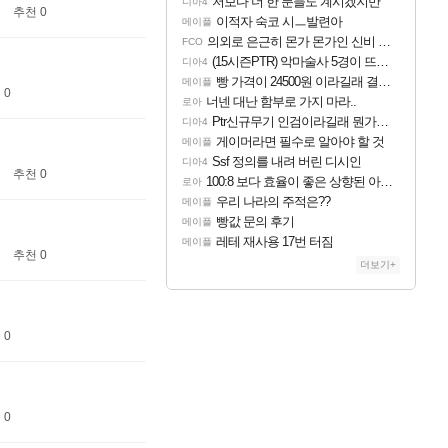
저보다 더 한 분들도 계시겠지만
디아4
추천 0
이적자 숙코 시ㅡ발련아
메이플
의외로 은근히 몬가 몬가인 신비 치어리더
FCO
(15시즌PTR) 악마술사 5경이 뜨네요
디아4
빵 가격이 24500원 이라길래 결제 취소하고 나왔다
메이플
 0
너넨 대난 함부로 가지 마라..
로아
Ptr신규무기 인검이라길래 뭔가했는데
디아4
게이머라면 필수로 알아야 할 것
메이플
Ssf 정의를 내려 버린 디시인
디아4
추천 0
100:8 보다 효율이 좋은 상향된 아제나 ㄷㄷ
로아
우리 나라의 주적은??
메이플
빵값 문의 후기
메이플
레테 재사용 17번 터짐
메이플
추천 0
더보기+
 0
 0