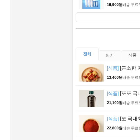
19,900원
배송 무료
전체
인기
식품
[식품]
[근소한 
13,400원
배송 무료
[식품]
[또또 국
21,100원
배송 무료
[식품]
[또 국내
22,800원
배송 무료