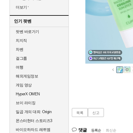
더보기
인기 팟벤
팟벤 바로가기
치지직
차벤
걸그룹
여행
해외게임정보
게임 영상
HyperX OMEN
브이 라이징
일곱 개의 대죄: Origin
목록
신고
몬스터헌터 스토리즈3
바이오하자드 레퀴엠
댓글
등록순
|
최신순