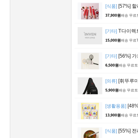
[식품]
[57%] 
37,900원
배송 무료
[기타]
T다이렉
15,000원
배송 무료
[기타]
[56%]
6,500원
배송 무료
토
[의류]
[휘뚜루마
5,900원
배송 무료
토
[생활용품]
[48
13,900원
배송 무료
[식품]
[55%] 