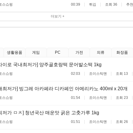
토스쇼핑
00:39
튀김
조회 36
추천
더보기 +
생활용품
게임
PC
가전
의류
화장품
차이로 국내최저가] 양주골호랑떡 문어발소떡 1kg
토스쇼핑
02:03
조이스틱맨
조회 13
내최저가] 빙그레 아카페라 디카페인 아메리카노 400ml x 20개
토스쇼핑
01:54
조이스틱맨
조회 23
최저가 ㅁㅊ] 청년국산 매운맛 굵은 고춧가루 1kg
토스쇼핑
01:51
조이스틱맨
조회 26