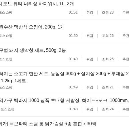
%] 도브 뷰티 너리싱 바디워시, 1L, 2개
토스쇼핑
01:51
튀김
조회 23
추천
다원수산 맥반석 오징어, 200g, 1개
토스쇼핑
01:50
튀김
조회 26
추천
달구벌 돼지 생막창 세트, 500g, 2봉
토스쇼핑
01:49
튀김
조회 25
추천
배터지는 소고기 한판 세트, 등심살 300g + 살치살 200g + 부채살 20
 1.2kg, 1세트
토스쇼핑
01:49
튀김
조회 21
추천
삼익가구 빅라지 1000 광폭 초대형 서랍장, 화이트+오크, 1000mm,
료
토스쇼핑
01:48
튀김
조회 24
추천
저가] 득근파티 스팀 통 닭가슴살 6종 혼합 x 30팩