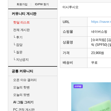
회원가입
ID/PW 찾기
이시루시오
커뮤니티 게시판
URL
https://nave
핫딜 리스트
전체 게시판
쇼핑몰
네이버쇼핑
└
후기
[슈퍼적립] 
상품명
틱 (SPF50) 
└
잡담
└
질문
가격
23,900원
└
지난공지
배송비
무료
공통 커뮤니티
오픈 이슈 갤러리
오늘의 핫벤
오늘의 팟벤
AI 그림 그리기
PC 견적 게시판