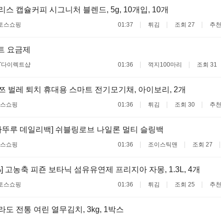
할리스 캡슐커피 시그니처 블렌드, 5g, 10개입, 10개
토스쇼핑
01:37
튀김
조회 27
추천
트 요금제
T다이렉트샵
01:36
꺽지100마리
조회 31
 가쯔 벌레 퇴치 휴대용 스마트 전기모기채, 아이보리, 2개
스쇼핑
01:36
튀김
조회 30
추천
뚜루 데일리백] 쉬블링로브 나일론 멀티 슬링백
스쇼핑
01:36
조이스틱맨
조회 27
%] 고농축 피죤 보타닉 섬유유연제 프리지아 자몽, 1.3L, 4개
토스쇼핑
01:36
튀김
조회 25
추천
전라도 전통 여린 열무김치, 3kg, 1박스