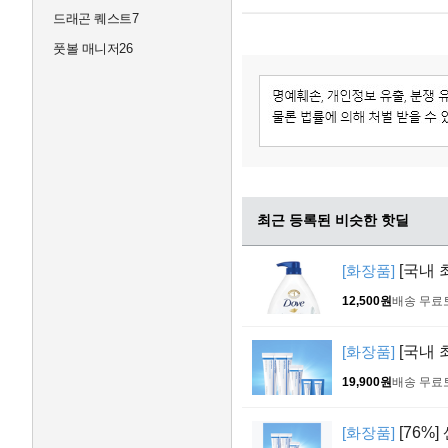
드래곤 퀘스트7
풋볼 매니저26
최근 등록된 비슷한 핫딜
[화장품]
[국내 
12,500원
배송 무료
[화장품]
[국내 최
19,900원
배송 무료
[화장품]
[76%]