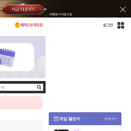
혜택.아이마트
로그인
인
벤
전
체
사
이
트
맵
검
색
게임 캘린더
더보기+