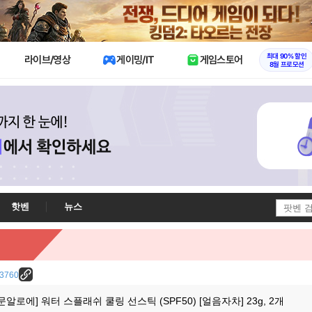
X
최대 90% 할인
라이브/영상
게이밍/IT
게임스토어
8월 프로모션
핫벤
뉴스
/23760
문알로에] 워터 스플래쉬 쿨링 선스틱 (SPF50) [얼음자차] 23g, 2개