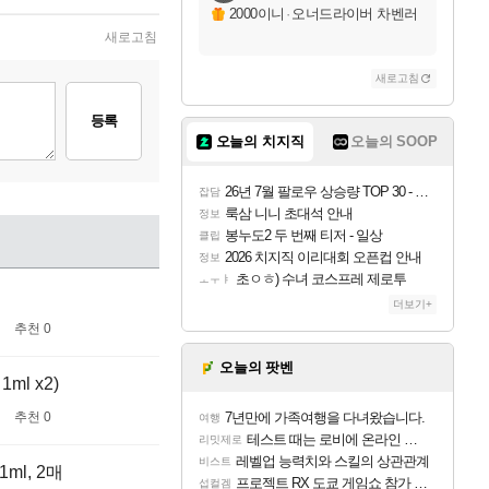
2000이니
·
오너드라이버 차벤러
새로고침
새로고침
등록
오늘의 치지직
오늘의 SOOP
26년 7월 팔로우 상승량 TOP 30 - 월간 치지직
잡담
룩삼 니니 초대석 안내
정보
봉누도2 두 번째 티저 - 일상
클립
2026 치지직 이리대회 오픈컵 안내
정보
초ㅇㅎ) 수녀 코스프레 제로투
ㅗㅜㅑ
더보기+
추천 0
오늘의 팟벤
ml x2)
추천 0
7년만에 가족여행을 다녀왔습니다.
여행
테스트 때는 로비에 온라인 기능이 있는데
리밋제로
레벨업 능력치와 스킬의 상관관계
비스트
ml, 2매
프로젝트 RX 도쿄 게임쇼 참가 결정
섭컬겜