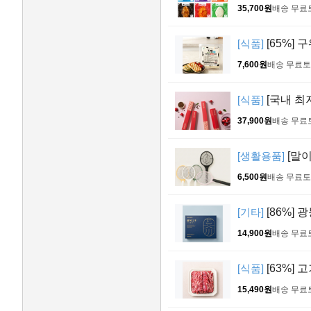
35,700원
배송 무료
[식품]
[65%] 
7,600원
배송 무료
토
[식품]
[국내 최
37,900원
배송 무료
[생활용품]
[말이
6,500원
배송 무료
토
[기타]
[86%] 
14,900원
배송 무료
[식품]
[63%] 
15,490원
배송 무료