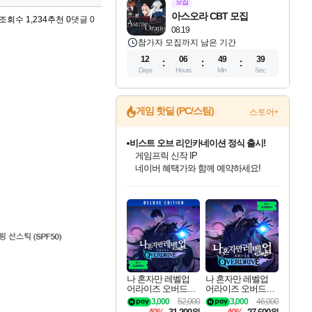
모집
아스오라 CBT 모집
조회수 1,234
추천 0
댓글 0
08.19
참가자 모집까지 남은 기간
12
06
49
37
Days
Hours
Min
Sec
게임 핫딜 (PC/스팀)
스토어+
비스트 오브 리인카네이션 정식 출시!
게임프릭 신작 IP
네이버 혜택가와 함께 예약하세요!
인벤게임즈 8월 특별 할인!
드래곤소드: 어웨이크닝 입점!
문명 7 특별 할인!
귀무자: 검의 길 예약 판매 중!
커세어 코브 출시 기념 할인!
더 렐릭 퍼스트 가디언 정식 출시
베데스다 40주년 기념 할인 중!
마블 투혼 파이팅 소울즈 예약 판매 중!
캡콤 프렌차이즈 할인 진행 중!
캡콤 일부 상품 상시 할인
스타워즈 은하계 레이서
로블록스 기프트 카드 공식 입점
인기 퍼블리셔 모음!
스팀으로 만나는 드래곤소드!
조선&고려 DLC 출시 예정
10% 할인과
해적'섬'을 발전시키자!
설화x하드코어 액션!
베데스다의 명작들을
마블 히어로 총 출동&화려한 격투!
몬헌, 바하 등 인기 IP를
몬헌 와일즈 & 드래곤즈 도그마2
인벤게임즈에서 10% 추가 적립
Robux를 가장 안전하고
최대 90% 할인가를 만나보세요!
네이버혜택과 함께 만나보세요!
50%할인&추가 적립까지!
이니&베니 혜택까지!
할인&네이버혜택으로 만나보세요!
네이버페이 혜택과 만나보세요!
40주년 프로모션으로 만나보세요!
네이버 포인트 혜택까지!
할인가에 만나보세요!
일부 에디션 상시 할인!
혜택으로 예약 판매 중
편안하게 충전하세요
나 혼자만 레벨업
나 혼자만 레벨업
어라이즈 오버드라
어라이즈 오버드라
이브 디럭스 에디션
이브 Solo Leveling A
3,000
52,000
3,000
46,000
Solo Leveling Arise
rise