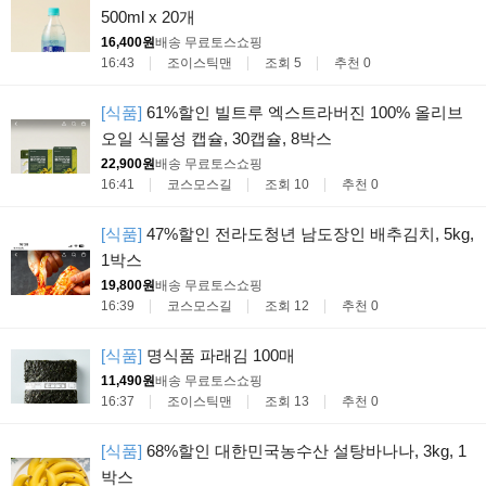
500ml x 20개
16,400원
배송 무료
토스쇼핑
16:43
조이스틱맨
조회 5
추천 0
[식품]
61%할인 빌트루 엑스트라버진 100% 올리브
오일 식물성 캡슐, 30캡슐, 8박스
22,900원
배송 무료
토스쇼핑
16:41
코스모스길
조회 10
추천 0
[식품]
47%할인 전라도청년 남도장인 배추김치, 5kg,
1박스
19,800원
배송 무료
토스쇼핑
16:39
코스모스길
조회 12
추천 0
[식품]
명식품 파래김 100매
11,490원
배송 무료
토스쇼핑
16:37
조이스틱맨
조회 13
추천 0
[식품]
68%할인 대한민국농수산 설탕바나나, 3kg, 1
박스