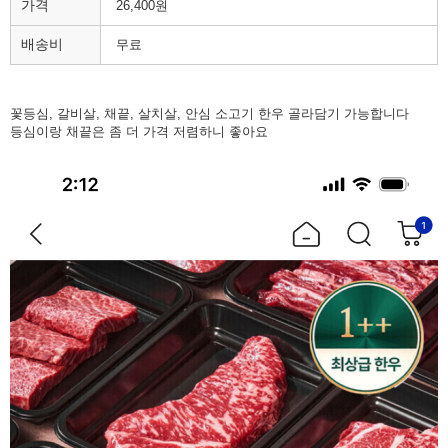
가격
26,400원
배송비
무료
꽃등심, 갈비살, 채끝, 살치살, 안심 소고기 한우 골라담기 가능합니다
등심이랑 채끝은 좀 더 가격 저렴하니 좋아요