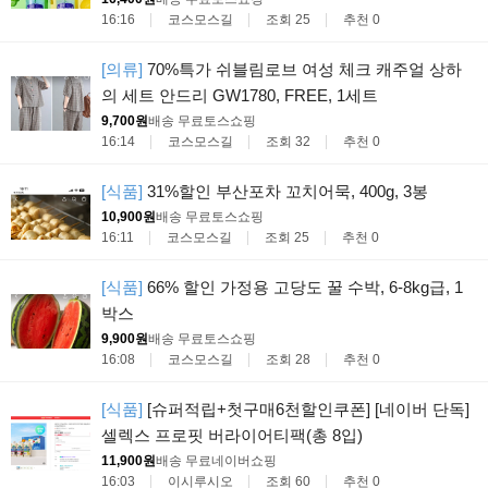
16:16
코스모스길
조회 25
추천 0
[의류]
70%특가 쉬블림로브 여성 체크 캐주얼 상하
의 세트 안드리 GW1780, FREE, 1세트
9,700원
배송 무료
토스쇼핑
16:14
코스모스길
조회 32
추천 0
[식품]
31%할인 부산포차 꼬치어묵, 400g, 3봉
10,900원
배송 무료
토스쇼핑
16:11
코스모스길
조회 25
추천 0
[식품]
66% 할인 가정용 고당도 꿀 수박, 6-8kg급, 1
박스
9,900원
배송 무료
토스쇼핑
16:08
코스모스길
조회 28
추천 0
[식품]
[슈퍼적립+첫구매6천할인쿠폰] [네이버 단독]
셀렉스 프로핏 버라이어티팩(총 8입)
11,900원
배송 무료
네이버쇼핑
16:03
이시루시오
조회 60
추천 0