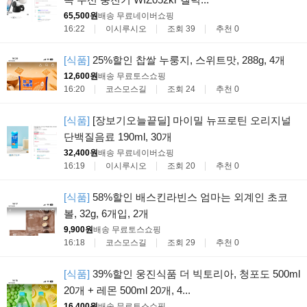
65,500원
배송 무료
네이버쇼핑
16:22
이시루시오
조회 39
추천 0
[식품]
25%할인 찹쌀 누룽지, 스위트맛, 288g, 4개
12,600원
배송 무료
토스쇼핑
16:20
코스모스길
조회 24
추천 0
[식품]
[장보기오늘끝딜] 마이밀 뉴프로틴 오리지널
단백질음료 190ml, 30개
32,400원
배송 무료
네이버쇼핑
16:19
이시루시오
조회 20
추천 0
[식품]
58%할인 배스킨라빈스 엄마는 외계인 초코
볼, 32g, 6개입, 2개
9,900원
배송 무료
토스쇼핑
16:18
코스모스길
조회 29
추천 0
[식품]
39%할인 웅진식품 더 빅토리아, 청포도 500ml
20개 + 레몬 500ml 20개, 4...
16,400원
배송 무료
토스쇼핑