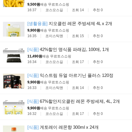
9,500원
배송 무료
토스쇼핑
16:37
코스모스길
조회 14
추천 0
[생활용품]
지오클린 레몬 주방세제 4L x 2개
9,900원
배송 무료
토스쇼핑
16:35
조이스틱맨
조회 15
추천 0
[식품]
42%할인 명식품 파래김, 100매, 1개
11,490원
배송 무료
토스쇼핑
16:34
코스모스길
조회 17
추천 0
[식품]
익스트림 듀얼 아르기닌 플러스 120정
9,900원
배송 무료
토스쇼핑
16:33
조이스틱맨
조회 14
추천 0
[식품]
67%할안지오클린 레몬 주방세제, 4L, 2개
9,900원
배송 무료
토스쇼핑
16:32
코스모스길
조회 17
추천 0
[식품]
게토레이 레몬향 300ml x 24개