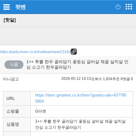
팟벤
[핫딜]
https://party.inven.co.kr/hotdeal/view/23160
1++ 투뿔 한우 골라담기 꽃등심 갈비살 채끝 살치살 안
식품
심 소고기 한우골라담기
2026-05-12 14:13
미니금고
조회수 1,834
추천 0
댓글 0
https://item.gmarket.co.kr/Item?goodscode=437795
URL
5954
쇼핑몰
G마켓
1++ 투뿔 한우 골라담기 꽃등심 갈비살 채끝 살치살
상품명
안심 소고기 한우골라담기