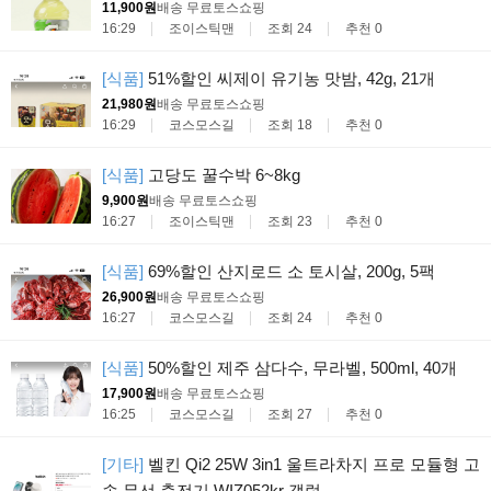
11,900원
배송 무료
토스쇼핑
16:29
조이스틱맨
조회 24
추천 0
[식품]
51%할인 씨제이 유기농 맛밤, 42g, 21개
21,980원
배송 무료
토스쇼핑
16:29
코스모스길
조회 18
추천 0
[식품]
고당도 꿀수박 6~8kg
9,900원
배송 무료
토스쇼핑
16:27
조이스틱맨
조회 23
추천 0
[식품]
69%할인 산지로드 소 토시살, 200g, 5팩
26,900원
배송 무료
토스쇼핑
16:27
코스모스길
조회 24
추천 0
[식품]
50%할인 제주 삼다수, 무라벨, 500ml, 40개
17,900원
배송 무료
토스쇼핑
16:25
코스모스길
조회 27
추천 0
[기타]
벨킨 Qi2 25W 3in1 울트라차지 프로 모듈형 고
속 무선 충전기 WIZ052kr 갤럭...