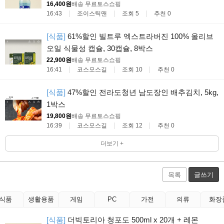
16,400원
배송 무료
토스쇼핑
16:43
조이스틱맨
조회 5
추천 0
[식품]
61%할인 빌트루 엑스트라버진 100% 올리브
오일 식물성 캡슐, 30캡슐, 8박스
22,900원
배송 무료
토스쇼핑
16:41
코스모스길
조회 10
추천 0
[식품]
47%할인 전라도청년 남도장인 배추김치, 5kg,
1박스
19,800원
배송 무료
토스쇼핑
16:39
코스모스길
조회 12
추천 0
더보기 +
목록
글쓰기
식품
생활용품
게임
PC
가전
의류
화장
[식품]
더빅토리아 청포도 500ml x 20개 + 레몬