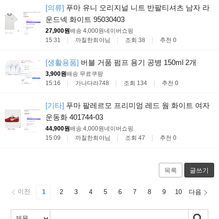
[의류]
푸마 유니 오리지널 니트 반팔티셔츠 남자 라
운드넥 화이트 95030403
27,900원
배송 4,000원
네이버쇼핑
15:31
까칠한희야님
조회 38
추천 0
[생활용품]
버블 거품 펌프 용기 공병 150ml 2개
3,900원
배송 무료
쿠팡
15:16
가나다라748
조회 134
추천 0
[기타]
푸마 팔레르모 프리미엄 레드 웜 화이트 여자
운동화 401744-03
44,900원
배송 4,000원
네이버쇼핑
15:09
까칠한희야님
조회 47
추천 0
목록
글쓰기
이전
1
2
3
4
5
6
7
8
9
10
다음