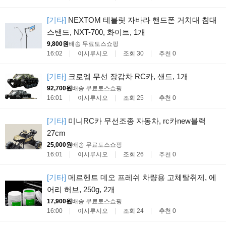
[기타]
NEXTOM 테블릿 자바라 핸드폰 거치대 침대
스탠드, NXT-700, 화이트, 1개
9,800원
배송 무료
토스쇼핑
16:02
이시루시오
조회 30
추천 0
[기타]
크로엠 무선 장갑차 RC카, 샌드, 1개
92,700원
배송 무료
토스쇼핑
16:01
이시루시오
조회 25
추천 0
[기타]
미니RC카 무선조종 자동차, rc카new블랙
27cm
25,000원
배송 무료
토스쇼핑
16:01
이시루시오
조회 26
추천 0
[기타]
메르헨트 데오 프레쉬 차량용 고체탈취제, 에
어리 허브, 250g, 2개
17,900원
배송 무료
토스쇼핑
16:00
이시루시오
조회 24
추천 0