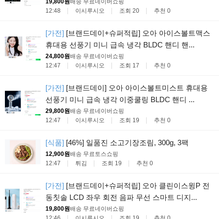
19,800원
배송 무료
네이버쇼핑
12:48
이시루시오
조회 20
추천 0
[가전]
[브랜드데이+슈퍼적립] 오아 아이스볼트맥스
휴대용 선풍기 미니 급속 냉각 BLDC 핸디 핸...
24,800원
배송 무료
네이버쇼핑
12:47
이시루시오
조회 17
추천 0
[가전]
[브랜드데이] 오아 아이스볼트미스트 휴대용
선풍기 미니 급속 냉각 이중쿨링 BLDC 핸디 ...
29,800원
배송 무료
네이버쇼핑
12:47
이시루시오
조회 19
추천 0
[식품]
[46%] 일품진 소고기장조림, 300g, 3팩
12,900원
배송 무료
토스쇼핑
12:47
튀김
조회 19
추천 0
[가전]
[브랜드데이+슈퍼적립] 오아 클린이스윙P 전
동칫솔 LCD 좌우 회전 음파 무선 스마트 디지...
19,800원
배송 무료
네이버쇼핑
12:46
이시루시오
조회 19
추천 0