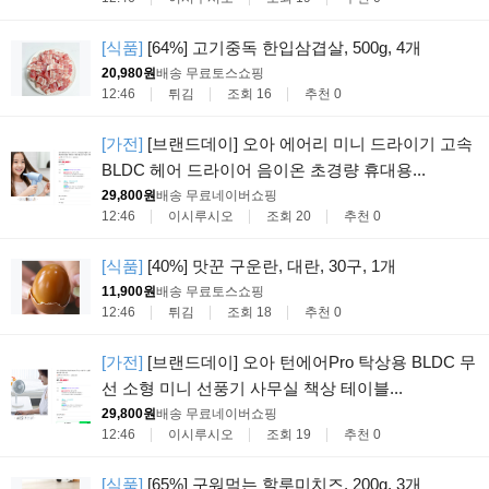
[식품]
[64%] 고기중독 한입삼겹살, 500g, 4개
20,980원
배송 무료
토스쇼핑
12:46
튀김
조회 16
추천 0
[가전]
[브랜드데이] 오아 에어리 미니 드라이기 고속
BLDC 헤어 드라이어 음이온 초경량 휴대용...
29,800원
배송 무료
네이버쇼핑
12:46
이시루시오
조회 20
추천 0
[식품]
[40%] 맛꾼 구운란, 대란, 30구, 1개
11,900원
배송 무료
토스쇼핑
12:46
튀김
조회 18
추천 0
[가전]
[브랜드데이] 오아 턴에어Pro 탁상용 BLDC 무
선 소형 미니 선풍기 사무실 책상 테이블...
29,800원
배송 무료
네이버쇼핑
12:46
이시루시오
조회 19
추천 0
[식품]
[65%] 구워먹는 할루미치즈, 200g, 3개