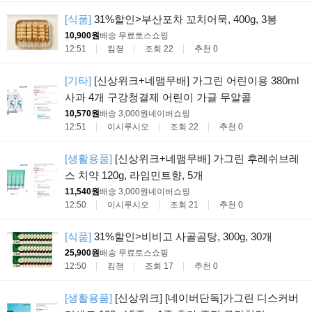
[식품]
31%할인>부산포차 꼬치어묵, 400g, 3봉
10,900원
배송 무료
토스쇼핑
12:51
킴졍
조회 22
추천 0
[기타]
[신상위크+네맴무배] 가그린 어린이용 380ml
사과 4개 구강청결제 어린이 가글 무알콜
10,570원
배송 3,000원
네이버쇼핑
12:51
이시루시오
조회 22
추천 0
[생활용품]
[신상위크+네맴무배] 가그린 후레쉬브레
스 치약 120g, 라임민트향, 5개
11,540원
배송 3,000원
네이버쇼핑
12:50
이시루시오
조회 21
추천 0
[식품]
31%할인>비비고 사골곰탕, 300g, 30개
25,900원
배송 무료
토스쇼핑
12:50
킴졍
조회 17
추천 0
[생활용품]
[신상위크] [네이버단독]가그린 디스커버