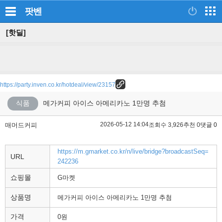
팟벤
[핫딜]
https://party.inven.co.kr/hotdeal/view/23157
식품
메가커피 아이스 아메리카노 1만명 추첨
2026-05-12 14:04
매머드커피
조회수 3,926
추천 0
댓글 0
https://m.gmarket.co.kr/n/live/bridge?broadcastSeq=
URL
242236
쇼핑몰
G마켓
상품명
메가커피 아이스 아메리카노 1만명 추첨
가격
0원