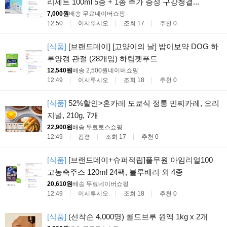
리세트 100ml 5종 + 1종 추가 증정 구강청결...
7,000원
배송 무료
네이버쇼핑
12:50
이시루시오
조회 17
추천 0
[식품]
[브랜드데이] [고양이의 날] 밥이보약 DOG 하
루양갱 관절 (28개입) 하림펫푸드
12,540원
배송 2,500원
네이버쇼핑
12:49
이시루시오
조회 18
추천 0
[식품]
52%할인>혼카레 도쿄식 정통 민찌카레, 오리
지널, 210g, 7개
22,900원
배송 무료
토스쇼핑
12:49
킴졍
조회 17
추천 0
[식품]
[브랜드데이+슈퍼적립]풀무원 아임리얼100
고농축주스 120ml 24팩, 블루베리 외 4종
20,610원
배송 무료
네이버쇼핑
12:49
이시루시오
조회 18
추천 0
[식품]
(선착순 4,000명) 콜드브루 원액 1kg x 2개