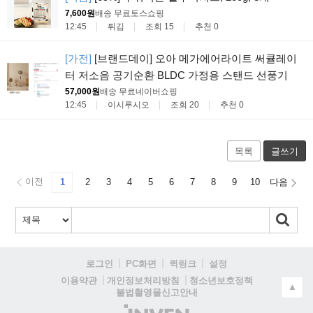
7,600원
배송 무료
토스쇼핑
12:45
튀김
조회 15
추천 0
[가전]
[브랜드데이] 오아 메가에어라이트 써큘레이
터 저소음 공기순환 BLDC 가정용 스탠드 선풍기
57,000원
배송 무료
네이버쇼핑
12:45
이시루시오
조회 20
추천 0
목록
글쓰기
이전
1
2
3
4
5
6
7
8
9
10
다음
로그인
PC화면
퀵링크
설정
청소년보호정책
이용약관
개인정보처리방침
▲
불법촬영물신고안내
(주)