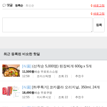
댓글
등록순
|
최신순
새로고침
새로고침
등록
최근 등록된 비슷한 핫딜
[식품]
(선착순 5,000명) 된장찌개 600g x 5개
11,500원
배송 무료
토스쇼핑
12:58
조이스틱맨
조회 21
추천 0
[식품]
[하루특가] 코카콜라 오리지널, 350ml, 24개
18,490원
배송 무료
쿠팡
12:55
이시루시오
조회 22
추천 0