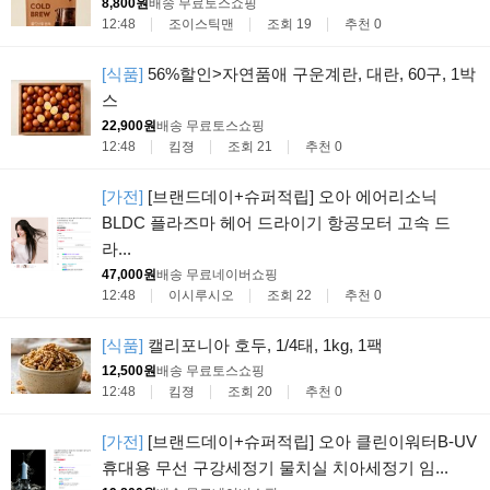
8,800원
배송 무료
토스쇼핑
12:48
조이스틱맨
조회 19
추천 0
[식품]
56%할인>자연품애 구운계란, 대란, 60구, 1박
스
22,900원
배송 무료
토스쇼핑
12:48
킴졍
조회 21
추천 0
[가전]
[브랜드데이+슈퍼적립] 오아 에어리소닉
BLDC 플라즈마 헤어 드라이기 항공모터 고속 드
라...
47,000원
배송 무료
네이버쇼핑
12:48
이시루시오
조회 22
추천 0
[식품]
캘리포니아 호두, 1/4태, 1kg, 1팩
12,500원
배송 무료
토스쇼핑
12:48
킴졍
조회 20
추천 0
[가전]
[브랜드데이+슈퍼적립] 오아 클린이워터B-UV
휴대용 무선 구강세정기 물치실 치아세정기 임...