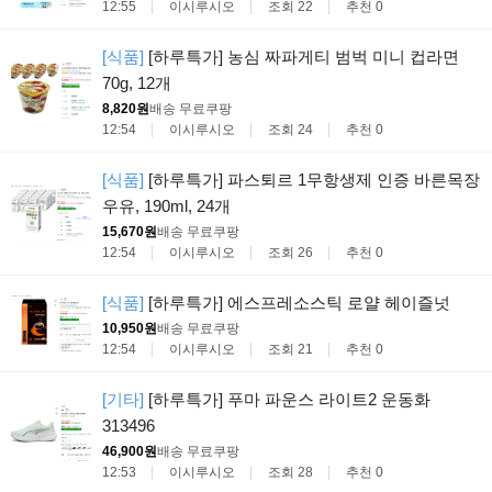
12:55
이시루시오
조회 22
추천 0
[식품]
[하루특가] 농심 짜파게티 범벅 미니 컵라면
70g, 12개
8,820원
배송 무료
쿠팡
12:54
이시루시오
조회 24
추천 0
[식품]
[하루특가] 파스퇴르 1무항생제 인증 바른목장
우유, 190ml, 24개
15,670원
배송 무료
쿠팡
12:54
이시루시오
조회 26
추천 0
[식품]
[하루특가] 에스프레소스틱 로얄 헤이즐넛
10,950원
배송 무료
쿠팡
12:54
이시루시오
조회 21
추천 0
[기타]
[하루특가] 푸마 파운스 라이트2 운동화
313496
46,900원
배송 무료
쿠팡
12:53
이시루시오
조회 28
추천 0