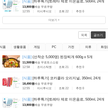
[식품]
[하루특가]토레타 제로 이온음료, 500ml, 24개
13,900원
배송 무료
쿠팡
12:55
이시루시오
조회 22
추천 0
더보기 +
목록
글쓰기
식품
생활용품
게임
PC
가전
의류
화장
[식품]
(선착순 5,000명) 된장찌개 600g x 5개
11,500원
배송 무료
토스쇼핑
12:58
조이스틱맨
조회 21
추천 0
[식품]
[하루특가] 코카콜라 오리지널, 350ml, 24개
18,490원
배송 무료
쿠팡
12:55
이시루시오
조회 22
추천 0
[식품]
[하루특가]토레타 제로 이온음료, 500ml, 24개
13,900원
배송 무료
쿠팡