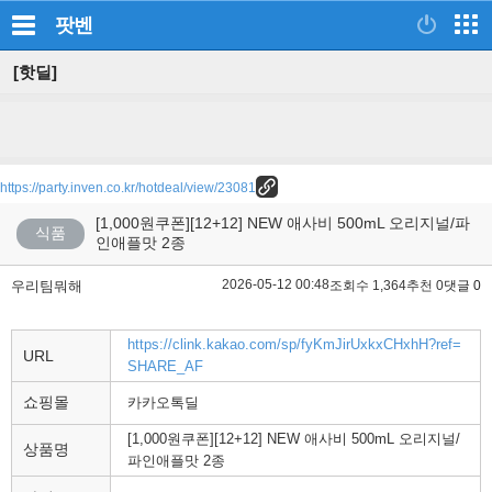
팟벤
[핫딜]
https://party.inven.co.kr/hotdeal/view/23081
[1,000원쿠폰][12+12] NEW 애사비 500mL 오리지널/파
식품
인애플맛 2종
2026-05-12 00:48
우리팀뭐해
조회수 1,364
추천 0
댓글 0
https://clink.kakao.com/sp/fyKmJirUxkxCHxhH?ref=
URL
SHARE_AF
쇼핑몰
카카오톡딜
[1,000원쿠폰][12+12] NEW 애사비 500mL 오리지널/
상품명
파인애플맛 2종