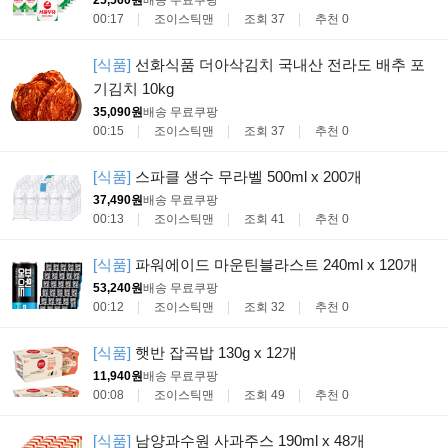
25,560원
배송 무료
쿠팡
00:17
조이스틱맨
조회 37
추천 0
[식품]
선화식품 더아삭김치 국내산 전라도 배추 포
기김치 10kg
35,090원
배송 무료
쿠팡
00:15
조이스틱맨
조회 37
추천 0
[식품]
스파클 생수 무라벨 500ml x 200개
37,490원
배송 무료
쿠팡
00:13
조이스틱맨
조회 41
추천 0
[식품]
파워에이드 마운틴블라스트 240ml x 120개
53,240원
배송 무료
쿠팡
00:12
조이스틱맨
조회 32
추천 0
[식품]
햇반 잡곡밥 130g x 12개
11,940원
배송 무료
쿠팡
00:08
조이스틱맨
조회 49
추천 0
[식품]
남양과수원 사과주스 190ml x 48개