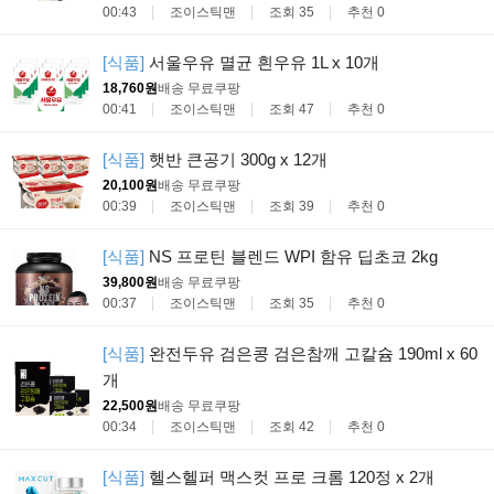
00:43
조이스틱맨
조회 35
추천 0
[식품]
서울우유 멸균 흰우유 1L x 10개
18,760원
배송 무료
쿠팡
00:41
조이스틱맨
조회 47
추천 0
[식품]
햇반 큰공기 300g x 12개
20,100원
배송 무료
쿠팡
00:39
조이스틱맨
조회 39
추천 0
[식품]
NS 프로틴 블렌드 WPI 함유 딥초코 2kg
39,800원
배송 무료
쿠팡
00:37
조이스틱맨
조회 35
추천 0
[식품]
완전두유 검은콩 검은참깨 고칼슘 190ml x 60
개
22,500원
배송 무료
쿠팡
00:34
조이스틱맨
조회 42
추천 0
[식품]
헬스헬퍼 맥스컷 프로 크롬 120정 x 2개