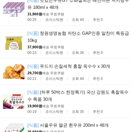
[식품]
맛있는우유GT 소화잘되는 배안아픈 저지방우
유 180ml x 48개
31,960원
배송 무료
쿠팡
00:25
조이스틱맨
조회 40
추천 0
[식품]
청원생명농협 저탄소 GAP인증 알찬미 특등급
10kg
37,900원
배송 무료
쿠팡
00:23
조이스틱맨
조회 36
추천 0
[식품]
푸드지 손질세척 홍찰 옥수수 x 30개
29,700원
배송 무료
쿠팡
00:21
조이스틱맨
조회 40
추천 0
[식품]
(하루 50박스 한정특가) 국산 강원도 흑찰옥수
수 특품 30개
19,900원
배송 무료
쿠팡
00:19
조이스틱맨
조회 35
추천 0
[식품]
서울우유 멸균 흰우유 200ml x 48개