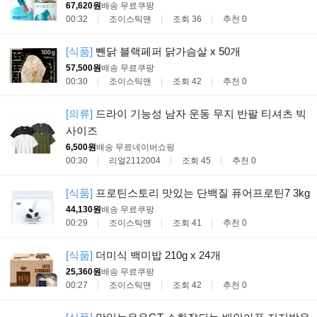
67,620원
배송 무료
쿠팡
00:32
조이스틱맨
조회 36
추천 0
[식품]
뺀닭 블랙페퍼 닭가슴살 x 50개
57,500원
배송 무료
쿠팡
00:30
조이스틱맨
조회 42
추천 0
[의류]
드라이 기능성 남자 운동 무지 반팔 티셔츠 빅
사이즈
6,500원
배송 무료
네이버쇼핑
00:30
리얼2112004
조회 45
추천 0
[식품]
프로틴스토리 맛있는 단백질 퓨어프로틴7 3kg
44,130원
배송 무료
쿠팡
00:29
조이스틱맨
조회 41
추천 0
[식품]
더미식 백미밥 210g x 24개
25,360원
배송 무료
쿠팡
00:27
조이스틱맨
조회 42
추천 0