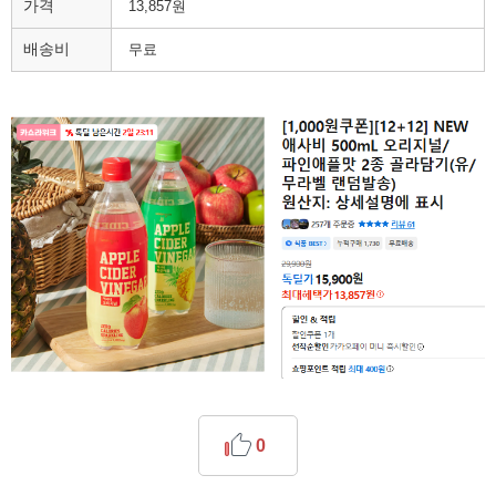
가격
13,857원
배송비
무료
0