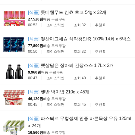
[식품]
롯데웰푸드 칸쵸 초코 54g x 32개
27,520원
배송 무료
쿠팡
00:52
조이스틱맨
조회 32
추천 0
[식품]
젖산마그네슘 식약청인증 100% 14회 x 6박스
77,800원
배송 무료
쿠팡
00:50
조이스틱맨
조회 32
추천 0
[식품]
햇살담은 장아찌 간장소스 1.7L x 2개
9,960원
배송 무료
쿠팡
00:47
조이스틱맨
조회 40
추천 0
[식품]
햇반 백미밥 210g x 45개
46,120원
배송 무료
쿠팡
00:45
조이스틱맨
조회 45
추천 0
[식품]
파스퇴르 무항생제 인증 바른목장 우유 125ml
x 24개
16,560원
배송 무료
쿠팡