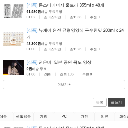
[식품]
몬스터에너지 울트라 355ml x 48개
61,980원
배송 무료
쿠팡
01:02
조이스틱맨
조회 38
추천 0
[식품]
뉴케어 완전 균형영양식 구수한맛 200ml x 24
개
43,300원
배송 무료
쿠팡
01:00
조이스틱맨
조회 26
추천 0
[식품]
권은비, 일본 공연 꼭노 영상
0원
배송 무료
.
01:00
Zqisj
조회 136
추천 0
더보기 +
목록
글쓰기
식품
생활용품
게임
PC
가전
의류
화장