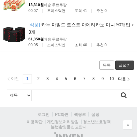
13,310원
배송 무료
쿠팡
00:07
조이스틱맨
조회 41
추천 0
[식품]
카누 마일드 로스트 아메리카노 미니 90개입 x
3개
61,350원
배송 무료
쿠팡
00:05
조이스틱맨
조회 40
추천 0
목록
글쓰기
이전
1
2
3
4
5
6
7
8
9
10
다음
로그인
PC화면
퀵링크
설정
청소년보호정책
이용약관
개인정보처리방침
▲
불법촬영물신고안내
(주)