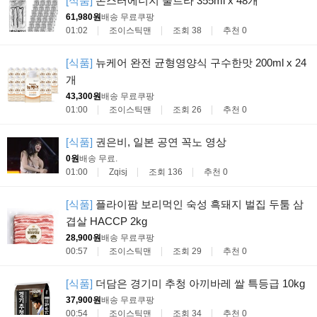
[식품]
몬스터에너지 울트라 355ml x 48개
61,980원
배송 무료
쿠팡
01:02
조이스틱맨
조회 38
추천 0
[식품]
뉴케어 완전 균형영양식 구수한맛 200ml x 24
개
43,300원
배송 무료
쿠팡
01:00
조이스틱맨
조회 26
추천 0
[식품]
권은비, 일본 공연 꼭노 영상
0원
배송 무료
.
01:00
Zqisj
조회 136
추천 0
[식품]
플라이팜 보리먹인 숙성 흑돼지 벌집 두툼 삼
겹살 HACCP 2kg
28,900원
배송 무료
쿠팡
00:57
조이스틱맨
조회 29
추천 0
[식품]
더담은 경기미 추청 아끼바레 쌀 특등급 10kg
37,900원
배송 무료
쿠팡
00:54
조이스틱맨
조회 34
추천 0