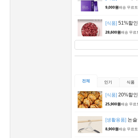
9,000원
배송 무료
토
[식품]
51%할인 
28,600원
배송 무료
전체
인기
식품
[식품]
20%할인
25,900원
배송 무료
[생활용품]
논슬립
8,900원
배송 무료
토