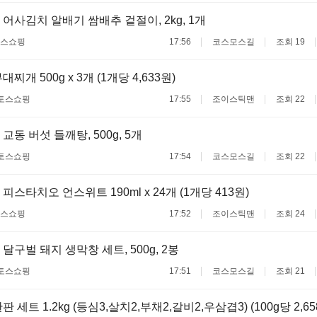
 어사김치 알배기 쌈배추 겉절이, 2kg, 1개
스쇼핑
17:56
코스모스길
조회 19
찌개 500g x 3개 (1개당 4,633원)
토스쇼핑
17:55
조이스틱맨
조회 22
교동 버섯 들깨탕, 500g, 5개
토스쇼핑
17:54
코스모스길
조회 22
스타치오 언스위트 190ml x 24개 (1개당 413원)
스쇼핑
17:52
조이스틱맨
조회 24
달구벌 돼지 생막창 세트, 500g, 2봉
토스쇼핑
17:51
코스모스길
조회 21
 세트 1.2kg (등심3,살치2,부채2,갈비2,우삼겹3) (100g당 2,65