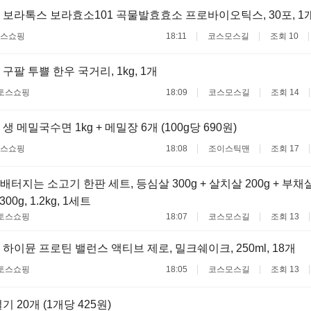
 보라톡스 보라효소101 곡물발효효소 프로바이오틱스, 30포, 1
스쇼핑
18:11
코스모스길
조회 10
구팔 투쁠 한우 국거리, 1kg, 1개
토스쇼핑
18:09
코스모스길
조회 14
 메밀국수면 1kg + 메밀장 6개 (100g당 690원)
스쇼핑
18:08
조이스틱맨
조회 17
터지는 소고기 한판 세트, 등심살 300g + 살치살 200g + 부채살
00g, 1.2kg, 1세트
토스쇼핑
18:07
코스모스길
조회 13
 하이뮨 프로틴 밸런스 액티브 제로, 밀크쉐이크, 250ml, 18개
토스쇼핑
18:05
코스모스길
조회 13
 20개 (1개당 425원)