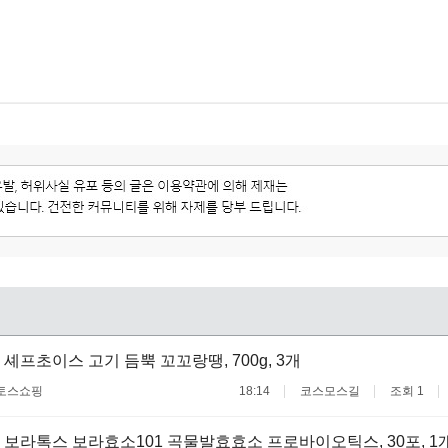
 셰프초이스 고기 듬뿍 꼬꼬랑땡, 700g, 3개
토스쇼핑
18:14
코스모스길
조회 1
 보라톡스 보라효소101 곡물발효효소 프로바이오틱스, 30포, 1