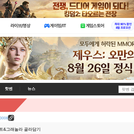
X
최대 90% 할인
라이브/영상
게이밍/IT
게임스토어
8월 프로모션
핫벤
뉴스
/23008
트&그래놀라 골라담기