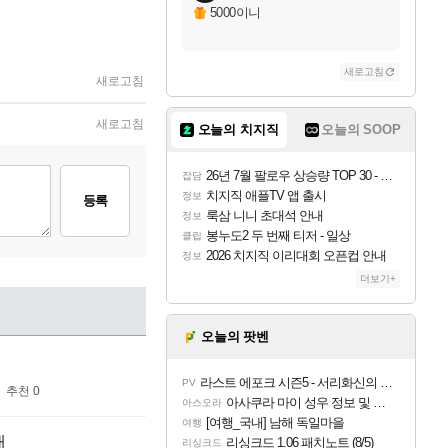
5000이니
새로고침
새로고침
새로고침
오늘의 치지직
오늘의 SOOP
26년 7월 팔로우 상승량 TOP 30 - 월간 치지직
잡담
치지직 애플TV 앱 출시
정보
등록
룩삼 니니 초대석 안내
정보
봉누도2 두 번째 티저 - 일상
클립
2026 치지직 이리대회 오픈컵 안내
정보
더보기+
오늘의 팟벤
라스트 에포크 시즌5 - 서리화신의 분노 티저
PV
추천 0
아사쿠라 마이 성우 정보 및 주요 필모
아스오라
[여행_국내] 남해 독일마을
여행
개
리싱크드 1.06 패치노트 (8/5)
리싱크드