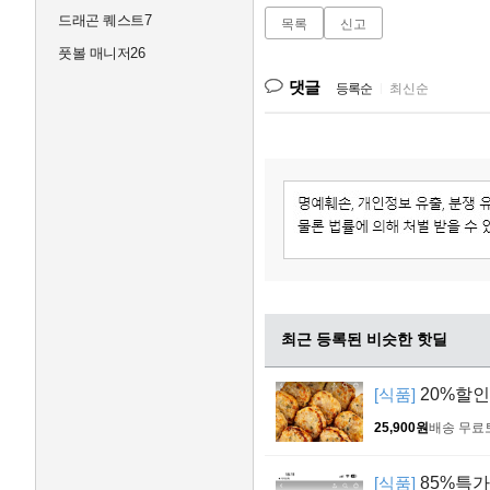
드래곤 퀘스트7
목록
신고
풋볼 매니저26
댓글
등록순
|
최신순
최근 등록된 비슷한 핫딜
[식품]
20%할인
25,900원
배송 무료
[식품]
85%특가