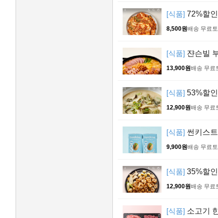
[식품]
72%할인
8,500원
배송 무료
토
[식품]
쟌슨빌 부대
13,900원
배송 무료
[식품]
53%할인 
12,900원
배송 무료
[식품]
썬키스트 피
9,900원
배송 무료
토
[식품]
35%할인 
12,900원
배송 무료
[식품]
소고기 한판