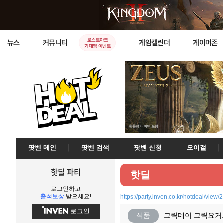
로스트아크
뉴스
커뮤니티
게임캘린더
게이머존
기대평 이벤트
팟벤 메인
팟벤 검색
팟벤 신청
오이갤
핫딜 파티
핫딜
로그인하고
출석보상
받으세요!
https://party.inven.co.kr/hotdeal/view
로그인
식품
그릭데이 그릭요거