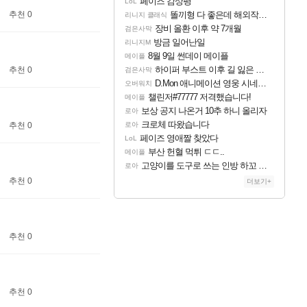
페이즈 감상평
LoL
추천 0
똘끼형 다 좋은데 해외작업장 도와주는 짓은 좀 아니지않냐?
리니지 클래식
장비 올환 이후 약 7개월
검은사막
방금 일어난일
리니지M
8월 9일 썬데이 메이플
메이플
하이퍼 부스트 이후 길 잃은 뉴비분들!
추천 0
검은사막
D.Mon 애니메이션 영웅 시네마틱
오버워치
챌린저#77777 저격했습니다!
메이플
보상 공지 나온거 10추 하니 올리자
로아
크로체 따왔습니다
추천 0
로아
페이즈 영애짤 찾았다
LoL
부산 헌혈 먹튀 ㄷㄷ..
메이플
고양이를 도구로 쓰는 인방 하꼬 스트리머 박제합니다.
로아
추천 0
더보기+
추천 0
추천 0