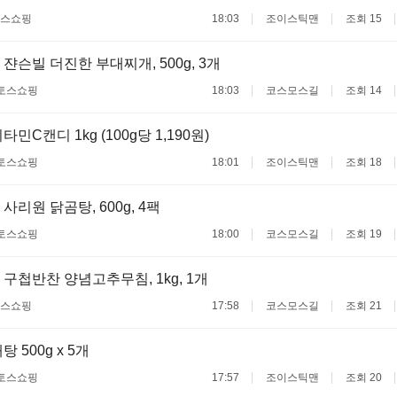
스쇼핑
18:03
조이스틱맨
조회 15
쟌슨빌 더진한 부대찌개, 500g, 3개
토스쇼핑
18:03
코스모스길
조회 14
민C캔디 1kg (100g당 1,190원)
토스쇼핑
18:01
조이스틱맨
조회 18
사리원 닭곰탕, 600g, 4팩
토스쇼핑
18:00
코스모스길
조회 19
 구첩반찬 양념고추무침, 1kg, 1개
스쇼핑
17:58
코스모스길
조회 21
 500g x 5개
토스쇼핑
17:57
조이스틱맨
조회 20