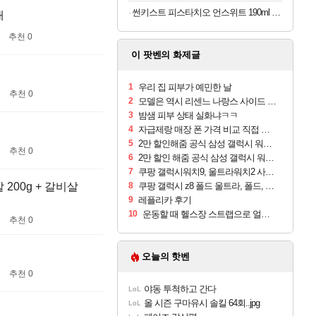
썬키스트 피스타치오 언스위트 190ml x 24개 (1개당 413원)
개
추천 0
이 팟벤의 화제글
1
우리 집 피부가 예민한 날
추천 0
2
모델은 역시 리센느 나랑스 사이드 1.25L 1박스
3
밤샘 피부 상태 실화냐ㅋㅋ
4
자급제랑 매장 폰 가격 비교 직접 안가도 되네요
5
2만 할인해줌 공식 삼성 갤럭시 워치9 크림, 40mm, 블루투스
추천 0
6
2만 할인 해줌 공식 삼성 갤럭시 워치9 실버, 44mm, 블루투스
7
쿠팡 갤럭시워치9, 울트라워치2 사전구매 혜택 받아보세요
 200g + 갈비살
8
쿠팡 갤럭시 z8 폴드 울트라, 폴드, 플립 사전예약
9
레플리카 후기
10
운동할 때 헬스장 스트랩으로 얼굴 만졌다가 볼 뒤집어짐
추천 0
오늘의 핫벤
추천 0
야동 투척하고 간다
LoL
올 시즌 구마유시 솔킬 64회..jpg
LoL