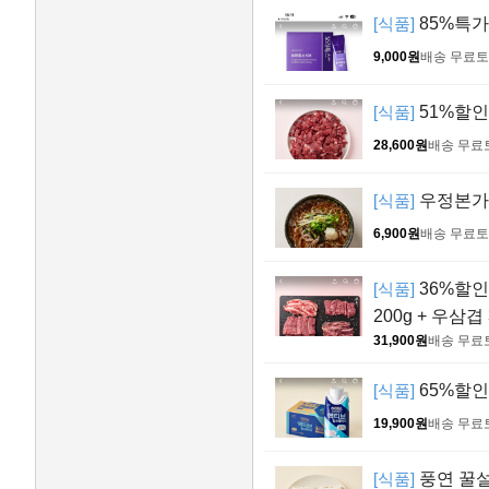
[식품]
85%특가
9,000원
배송 무료
토
[식품]
51%할인 
28,600원
배송 무료
[식품]
우정본가 생
6,900원
배송 무료
토
[식품]
36%할인배
200g + 우삼겹 3
31,900원
배송 무료
[식품]
65%할인
19,900원
배송 무료
[식품]
풍연 꿀설기