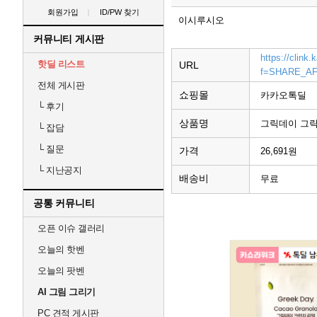
회원가입
ID/PW 찾기
이시루시오
커뮤니티 게시판
https://clin
핫딜 리스트
URL
f=SHARE_A
전체 게시판
쇼핑몰
카카오톡딜
└
후기
상품명
그릭데이 그
└
잡담
└
질문
가격
26,691원
└
지난공지
배송비
무료
공통 커뮤니티
오픈 이슈 갤러리
오늘의 핫벤
오늘의 팟벤
AI 그림 그리기
PC 견적 게시판