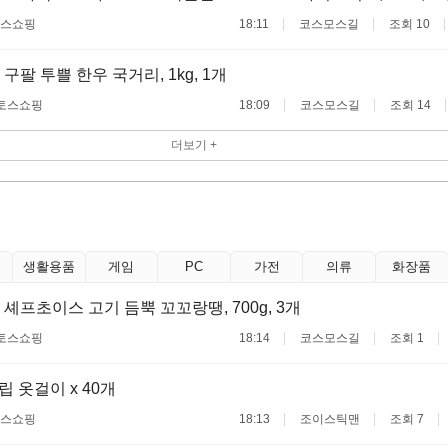
스쇼핑
18:11
코스모스길
조회 10
구팔 투쁠 한우 국거리, 1kg, 1개
토스쇼핑
18:09
코스모스길
조회 14
더보기 +
생활용품
게임
PC
가전
의류
화장품
 셰프초이스 고기 듬뿍 꼬꼬랑땡, 700g, 3개
토스쇼핑
18:14
코스모스길
조회 1
 옷걸이 x 40개
스쇼핑
18:13
조이스틱맨
조회 7