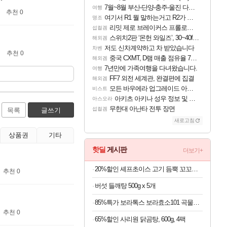
7월~8월 부산-단양-충주-울진 다녀왔어요~
여행
추천 0
여기서 R1 뭘 말하는거고 R2가 뭘말하는걸까요?
명조
리밋 제로 브레이커스 프롤로그 테스트 후기 영상 업로드
섭컬겜
스위치2판 ‘몬헌 와일즈’, 30~40fps 목표 추정
해외겜
저도 신차계약하고 차 받았습니다
차벤
추천 0
중국 CXMT, D램 매출 점유율 7%…글로벌 4위로 부상
해외겜
7년만에 가족여행을 다녀왔습니다.
여행
FF7 외전 세계관, 완결편에 집결
해외겜
모든 바우에라 업그레이드 아이템 획득 위치 공략 (89개)
비스트
아키츠 아키나 성우 정보 및 주요 필모
아스오라
무한대 아난타 전투 장면
섭컬겜
목록
글쓰기
새로고침
상품권
기타
핫딜
게시판
더보기+
20%할인 셰프초이스 고기 듬뿍 꼬꼬랑땡, 700g, 3개
추천 0
버섯 들깨탕 500g x 5개
85%특가 보라톡스 보라효소101 곡물발효효소 프로바이오틱스, 30포, 1개
추천 0
65%할인 사리원 닭곰탕, 600g, 4팩