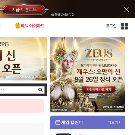
혜택.아이마트
로그인
인
벤
전
체
사
이
트
맵
검
색
게임 캘린더
더보기+