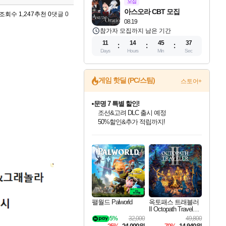
모집
아스오라 CBT 모집
조회수 1,247
추천 0
댓글 0
08.19
참가자 모집까지 남은 기간
11
14
45
35
Days
Hours
Min
Sec
문명 7 특별 할인!
게임 핫딜 (PC/스팀)
스토어+
조선&고려 DLC 출시 예정
50%할인&추가 적립까지!
마블 투혼 파이팅 소울즈 정식출시!
마블 히어로 총 출동&화려한 격투!
네이버 포인트 혜택까지!
인벤게임즈 8월 특별 할인!
드래곤소드: 어웨이크닝 입점!
귀무자: 검의 길 예약 판매 중!
비스트 오브 리인카네이션 정식 출시!
커세어 코브 출시 기념 할인!
더 렐릭 퍼스트 가디언 정식 출시
베데스다 40주년 기념 할인 중!
캡콤 프렌차이즈 할인 진행 중!
캡콤 일부 상품 상시 할인
스타워즈 은하계 레이서
로블록스 기프트 카드 공식 입점
인기 퍼블리셔 모음!
스팀으로 만나는 드래곤소드!
10% 할인과
게임프릭 신작 IP
해적'섬'을 발전시키자!
설화x하드코어 액션!
베데스다의 명작들을
몬헌, 바하 등 인기 IP를
몬헌 와일즈 & 드래곤즈 도그마2
인벤게임즈에서 10% 추가 적립
Robux를 가장 안전하고
최대 90% 할인가를 만나보세요!
네이버혜택과 함께 만나보세요!
이니&베니 혜택까지!
네이버 혜택가와 함께 예약하세요!
할인&네이버혜택으로 만나보세요!
네이버페이 혜택과 만나보세요!
40주년 프로모션으로 만나보세요!
할인가에 만나보세요!
일부 에디션 상시 할인!
혜택으로 예약 판매 중
편안하게 충전하세요
팰월드 Palworld
옥토패스 트래블러
II Octopath Traveler I
I
5%
32,000
49,800