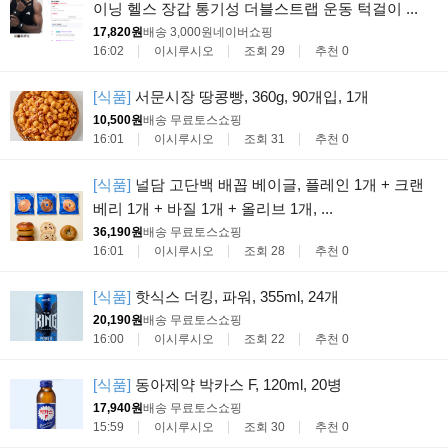
이닝 헬스 장갑 통기성 더블스트랩 운동 턱걸이 ...
17,820원
배송 3,000원
네이버쇼핑
16:02
이시루시오
조회 29
추천 0
[식품]
서문시장 땅콩빵, 360g, 90개입, 1개
10,500원
배송 무료
토스쇼핑
16:01
이시루시오
조회 31
추천 0
[식품]
널담 고단백 배꼽 베이글, 플레인 1개 + 크랜
베리 1개 + 바질 1개 + 올리브 1개, ...
36,190원
배송 무료
토스쇼핑
16:01
이시루시오
조회 28
추천 0
[식품]
핫식스 더킹, 파워, 355ml, 24개
20,190원
배송 무료
토스쇼핑
16:00
이시루시오
조회 22
추천 0
[식품]
동아제약 박카스 F, 120ml, 20병
17,940원
배송 무료
토스쇼핑
15:59
이시루시오
조회 30
추천 0