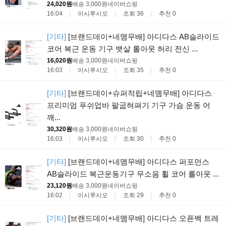
24,020원
배송 3,000원
네이버쇼핑
16:04
이시루시오
조회 36
추천 0
[기타]
[브랜드데이+네맴무배] 아디다스 AB슬라이드
코어 복근 운동 기구 뱃살 롤아웃 허리 전신 ...
16,020원
배송 3,000원
네이버쇼핑
16:03
이시루시오
조회 35
추천 0
[기타]
[브랜드데이+슈퍼적립+네맴무배] 아디다스
프리미엄 푸쉬업바 팔굽혀펴기 기구 가슴 운동 어
깨...
30,320원
배송 3,000원
네이버쇼핑
16:03
이시루시오
조회 30
추천 0
[기타]
[브랜드데이+네맴무배] 아디다스 퍼포먼스
AB슬라이드 복근운동기구 무소음 휠 코어 롤아웃 ...
23,120원
배송 3,000원
네이버쇼핑
16:02
이시루시오
조회 29
추천 0
[기타]
[브랜드데이+네맴무배] 아디다스 오픈백 트레