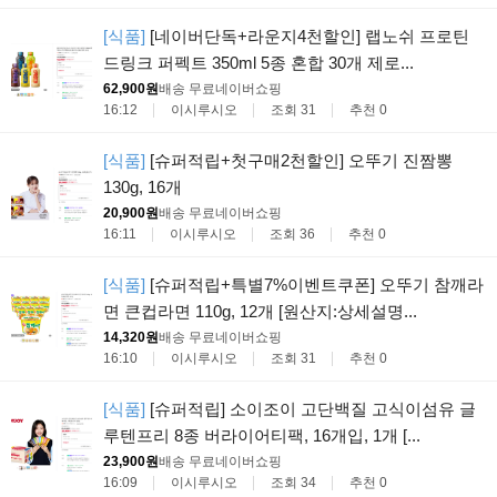
[식품]
[네이버단독+라운지4천할인] 랩노쉬 프로틴
드링크 퍼펙트 350ml 5종 혼합 30개 제로...
62,900원
배송 무료
네이버쇼핑
16:12
이시루시오
조회 31
추천 0
[식품]
[슈퍼적립+첫구매2천할인] 오뚜기 진짬뽕
130g, 16개
20,900원
배송 무료
네이버쇼핑
16:11
이시루시오
조회 36
추천 0
[식품]
[슈퍼적립+특별7%이벤트쿠폰] 오뚜기 참깨라
면 큰컵라면 110g, 12개 [원산지:상세설명...
14,320원
배송 무료
네이버쇼핑
16:10
이시루시오
조회 31
추천 0
[식품]
[슈퍼적립] 소이조이 고단백질 고식이섬유 글
루텐프리 8종 버라이어티팩, 16개입, 1개 [...
23,900원
배송 무료
네이버쇼핑
16:09
이시루시오
조회 34
추천 0