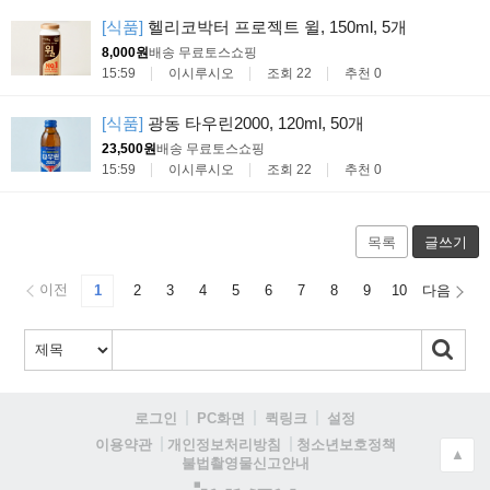
[식품]
헬리코박터 프로젝트 윌, 150ml, 5개
8,000원
배송 무료
토스쇼핑
15:59
이시루시오
조회 22
추천 0
[식품]
광동 타우린2000, 120ml, 50개
23,500원
배송 무료
토스쇼핑
15:59
이시루시오
조회 22
추천 0
목록
글쓰기
이전
1
2
3
4
5
6
7
8
9
10
다음
로그인
PC화면
퀵링크
설정
청소년보호정책
이용약관
개인정보처리방침
▲
불법촬영물신고안내
(주)