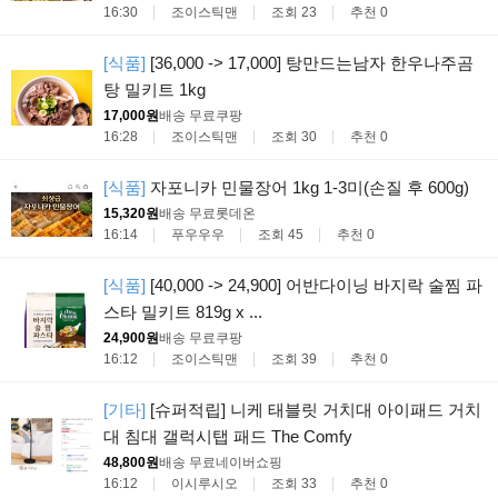
16:30
조이스틱맨
조회 23
추천 0
[식품]
[36,000 -> 17,000] 탕만드는남자 한우나주곰
탕 밀키트 1kg
17,000원
배송 무료
쿠팡
16:28
조이스틱맨
조회 30
추천 0
[식품]
자포니카 민물장어 1kg 1-3미(손질 후 600g)
15,320원
배송 무료
롯데온
16:14
푸우우우
조회 45
추천 0
[식품]
[40,000 -> 24,900] 어반다이닝 바지락 술찜 파
스타 밀키트 819g x ...
24,900원
배송 무료
쿠팡
16:12
조이스틱맨
조회 39
추천 0
[기타]
[슈퍼적립] 니케 태블릿 거치대 아이패드 거치
대 침대 갤럭시탭 패드 The Comfy
48,800원
배송 무료
네이버쇼핑
16:12
이시루시오
조회 33
추천 0