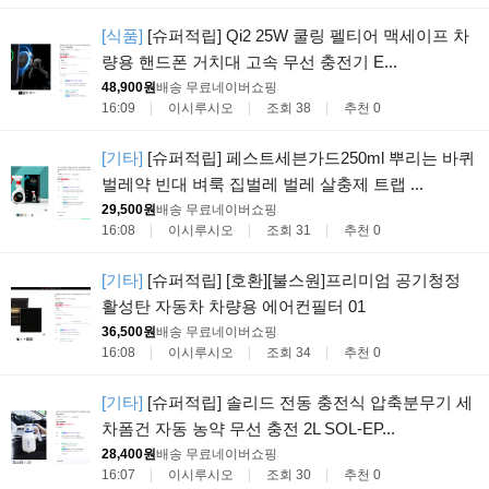
[식품]
[슈퍼적립] Qi2 25W 쿨링 펠티어 맥세이프 차
량용 핸드폰 거치대 고속 무선 충전기 E...
48,900원
배송 무료
네이버쇼핑
16:09
이시루시오
조회 38
추천 0
[기타]
[슈퍼적립] 페스트세븐가드250ml 뿌리는 바퀴
벌레약 빈대 벼룩 집벌레 벌레 살충제 트랩 ...
29,500원
배송 무료
네이버쇼핑
16:08
이시루시오
조회 31
추천 0
[기타]
[슈퍼적립] [호환][불스원]프리미엄 공기청정
활성탄 자동차 차량용 에어컨필터 01
36,500원
배송 무료
네이버쇼핑
16:08
이시루시오
조회 34
추천 0
[기타]
[슈퍼적립] 솔리드 전동 충전식 압축분무기 세
차폼건 자동 농약 무선 충전 2L SOL-EP...
28,400원
배송 무료
네이버쇼핑
16:07
이시루시오
조회 30
추천 0