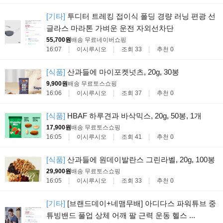
[기타]
투디터 트레킹 접이식 폴딩 경량 러닝 편광 선
글라스 마라톤 가벼운 운전 자외선차단
55,700원
배송 무료
네이버쇼핑
16:07
이시루시오
조회 33
추천 0
[식품]
산과들에 마이포켓넛츠, 20g, 30봉
9,900원
배송 무료
토스쇼핑
16:06
이시루시오
조회 37
추천 0
[식품]
HBAF 하루견과 바삭믹스, 20g, 50봉, 1개
17,900원
배송 무료
토스쇼핑
16:05
이시루시오
조회 41
추천 0
[식품]
산과들에 원데이발란스 그린라벨, 20g, 100봉
29,900원
배송 무료
토스쇼핑
16:05
이시루시오
조회 33
추천 0
[기타]
[브랜드데이+네맴무배] 아디다스 파워튜브 중
튜빙밴드 풀업 상체 어깨 팔 근력 운동 헬스 ...