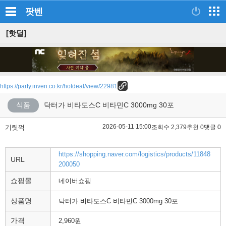
팟벤
[핫딜]
https://party.inven.co.kr/hotdeal/view/22981
식품
닥터가 비타도스C 비타민C 3000mg 30포
2026-05-11 15:00
기릿꺽
조회수 2,379
추천 0
댓글 0
https://shopping.naver.com/logistics/products/11848
URL
200050
쇼핑몰
네이버쇼핑
상품명
닥터가 비타도스C 비타민C 3000mg 30포
가격
2,960원