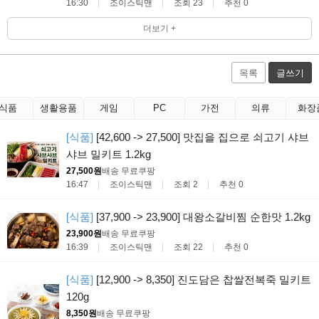
16:30
조이스틱맨
조회 23
추천 0
더보기 +
목록
글쓰기
식품
생활용품
게임
PC
가전
의류
화장
[식품]
[42,600 -> 27,500] 맛집을 집으로 쇠고기 샤브
샤브 밀키트 1.2kg
27,500원
배송 무료
쿠팡
16:47
조이스틱맨
조회 2
추천 0
[식품]
[37,900 -> 23,900] 대왕소갈비찜 순한맛 1.2kg
23,900원
배송 무료
쿠팡
16:39
조이스틱맨
조회 22
추천 0
[식품]
[12,900 -> 8,350] 진도담은 찹쌀전복죽 밀키트
120g
8,350원
배송 무료
쿠팡