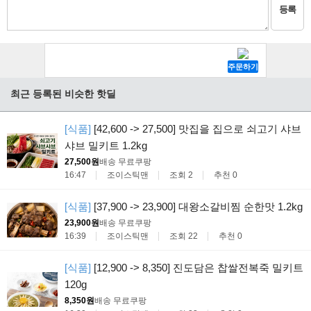
등록
최근 등록된 비슷한 핫딜
[식품]
[42,600 -> 27,500] 맛집을 집으로 쇠고기 샤브
샤브 밀키트 1.2kg
27,500원
배송 무료
쿠팡
16:47
조이스틱맨
조회 2
추천 0
[식품]
[37,900 -> 23,900] 대왕소갈비찜 순한맛 1.2kg
23,900원
배송 무료
쿠팡
16:39
조이스틱맨
조회 22
추천 0
[식품]
[12,900 -> 8,350] 진도담은 찹쌀전복죽 밀키트
120g
8,350원
배송 무료
쿠팡