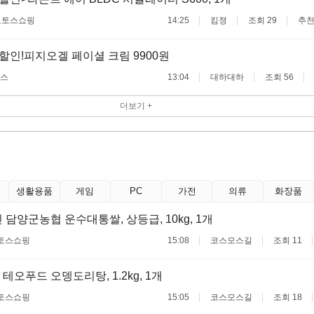
료
토스쇼핑
14:25
킴졍
조회 29
추천
할인!피지오겔 페이셜 크림 9900원
스
13:04
대하대하
조회 56
더보기 +
생활용품
게임
PC
가전
의류
화장품
 담양군농협 운수대통쌀, 상등급, 10kg, 1개
토스쇼핑
15:08
코스모스길
조회 11
테오푸드 오뎅도리탕, 1.2kg, 1개
토스쇼핑
15:05
코스모스길
조회 18