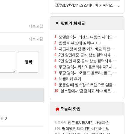
37%할인>할리스 스테비아 커피믹스, 9.5g, 100개입, 1개
이 팟벤의 화제글
새로고침
1
모델은 역시 리센느 나랑스 사이드 1.25L 1박스
새로고침
2
밤샘 피부 상태 실화냐ㅋㅋ
3
자급제랑 매장 폰 가격 비교 직접 안가도 되네요
4
2만 할인해줌 공식 삼성 갤럭시 워치9 크림, 40mm, 블루투스
5
2만 할인 해줌 공식 삼성 갤럭시 워치9 실버, 44mm, 블루투스
등록
6
쿠팡 갤럭시워치9, 울트라워치2 사전구매 혜택 받아보세요
7
쿠팡 갤럭시 z8 폴드 울트라, 폴드, 플립 사전예약
8
레플리카 후기
9
운동할 때 헬스장 스트랩으로 얼굴 만졌다가 볼 뒤집어짐
10
헬스장에서 땀 흘리고 세수 바로 안 하면 트러블 나냐?
오늘의 핫벤
천 0
전분 얌비얌버전 내림차순
검은사막
딸깍몇번으로 천만나인버는법
SOL