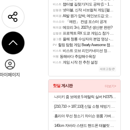
챕터별 길찾기/지도 공략 (1 ~ 12장)
비스트
넷마블, 신작 서브컬쳐 게임 [펄 인 블루] 티저 사이트 오픈
섭컬겜
AI발 원가 압박, 메인보드값 오르나
해외겜
「에린」 컨셉 포스터 공개
아스오라
메모리 3사, 2027년 생산분 완판?
해외겜
프로젝트 RX 도쿄 게임쇼 참가 결정
섭컬겜
올해 청룡 수상자의 본업 영상 - 스테이씨 윤
걸그룹
힐링 탐험 게임 Bearly Awesome 챕터 1 트레일러
PV
비스트 오브 리인카네이션 정보/공략글 모음
비스트
동해바다 추암해수욕장
여행
게임 시작 전 추천 설정
비스트
새로고침
핫딜
게시판
더보기+
나이키 줌 보메로 5 메탈릭 실버 HJ3758-001 남자 운동화
[210,710 -> 187,110] 신일 소형 제빙기 본품
홈리아 무선 청소기 차이슨 원룸 가벼운 BLDC 자동먼지비움 단품
140cm 자바라 스탠드 핸드폰 태블릿 스마트폰 거치대, 블랙, 1개