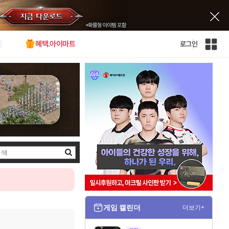
혜택.아이마트
로그인
인
벤
전
체
사
이
트
맵
검
색
게임 캘린더
더보기+