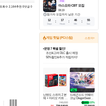
모집
아스오라 CBT 모집
조회수 2,164
추천 0
댓글 0
08.19
참가자 모집까지 남은 기간
12
17
46
54
Days
Hours
Min
Sec
게임 핫딜 (PC/스팀)
스토어+
문명 7 특별 할인!
조선&고려 DLC 출시 예정
50%할인&추가 적립까지!
인벤게임즈 8월 특별 할인!
드래곤소드: 어웨이크닝 입점!
귀무자: 검의 길 예약 판매 중!
비스트 오브 리인카네이션 정식 출시!
커세어 코브 출시 기념 할인!
더 렐릭 퍼스트 가디언 정식 출시
베데스다 40주년 기념 할인 중!
마블 투혼 파이팅 소울즈 예약 판매 중!
캡콤 프렌차이즈 할인 진행 중!
캡콤 일부 상품 상시 할인
스타워즈 은하계 레이서
로블록스 기프트 카드 공식 입점
인기 퍼블리셔 모음!
스팀으로 만나는 드래곤소드!
10% 할인과
게임프릭 신작 IP
해적'섬'을 발전시키자!
설화x하드코어 액션!
베데스다의 명작들을
마블 히어로 총 출동&화려한 격투!
몬헌, 바하 등 인기 IP를
몬헌 와일즈 & 드래곤즈 도그마2
인벤게임즈에서 10% 추가 적립
Robux를 가장 안전하고
최대 90% 할인가를 만나보세요!
네이버혜택과 함께 만나보세요!
이니&베니 혜택까지!
네이버 혜택가와 함께 예약하세요!
할인&네이버혜택으로 만나보세요!
네이버페이 혜택과 만나보세요!
40주년 프로모션으로 만나보세요!
네이버 포인트 혜택까지!
할인가에 만나보세요!
일부 에디션 상시 할인!
혜택으로 예약 판매 중
편안하게 충전하세요
닌텐도 스위치 2 본
드래곤소드 어웨이
체 + 마리오 카트 월
크닝 DragonSword A
드
wakening
746,000
10%