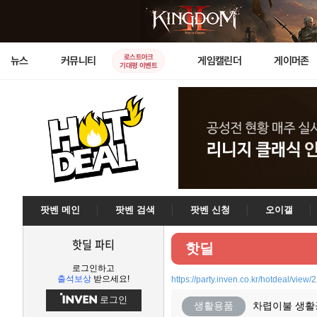
로스트아크
뉴스
커뮤니티
게임캘린더
게이머존
기대평 이벤트
팟벤 메인
팟벤 검색
팟벤 신청
오이갤
핫딜 파티
핫딜
로그인하고
출석보상
받으세요!
https://party.inven.co.kr/hotdeal/view
로그인
생활용품
차렵이불 생활공