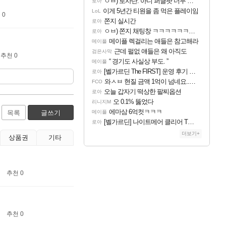
ㅇㅂ) 로사단: 아니 퍼클팟 너무 심하네 예의가 없어(?)
로아
이게 5년간 티원을 좀 먹은 플레이임
LoL
 0
쫀지 실시간
로아
ㅇㅂ) 쫀지 채팅창 ㅋㅋㅋㅋㅋㅋㅋㅋㅋㅋㅋ
로아
메이플 렉걸리는 애들은 참고해라
메이플
근데 펄없 얘들은 왜 아직도
검은사막
추천 0
“ 경기도 사실상 부도. ”
메이플
[벨가르딘 The FIRST] 운영 후기 + 1~3위 공대 축하 Ai짤
로아
와ㅅㅂ 현질 금액 1억이 넘네요..다들 꼭 해보십셔ㅁㅊ
FCO
오늘 갑자기 떡상한 팔찌옵션
로아
오 0.1% 뚫었다
리니지M
에마삼 6억컷ㅋㅋㅋ
목록
글쓰기
메이플
[벨가르딘] 나이트메어 클리어 TOP10 알려드립니다.
로아
더보기+
상품권
기타
추천 0
추천 0