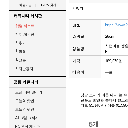
회원가입
ID/PW 찾기
기릿꺽
커뮤니티 게시판
URL
https://www.2
핫딜 리스트
전체 게시판
쇼핑몰
29cm
└
후기
차렵이불 생활
상품명
K
└
잡담
└
질문
가격
189,570원
└
지난공지
배송비
무료
공통 커뮤니티
오픈 이슈 갤러리
냉감 소재라 여름 내내 쓸 
단품도 할인율 좋아서 필요한
오늘의 핫벤
패드 95,140원 / 이불 91,5
오늘의 팟벤
AI 그림 그리기
PC 견적 게시판