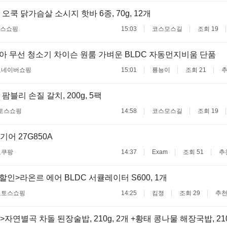
오쿡 닭가슴살 소시지 핫바 6종, 70g, 12개
스쇼핑
15:03
코스모스길
조회 19
아 무선 청소기 차이슨 원룸 가벼운 BLDC 자동먼지비움 단품
료
네이버쇼핑
15:01
룡뇽이
조회 21
추
팜블리 손질 갈치, 200g, 5팩
토스쇼핑
14:58
코스모스길
조회 19
기어 27G850A
료
쿠팡
14:37
Exam
조회 51
추
할인>라온르 에어 BLDC 서큘레이터 S600, 1개
료
토스쇼핑
14:25
킴졍
조회 29
추천
자연별곡 차돌 된장술밥, 210g, 2개 +황태 콩나물 해장국밥, 210