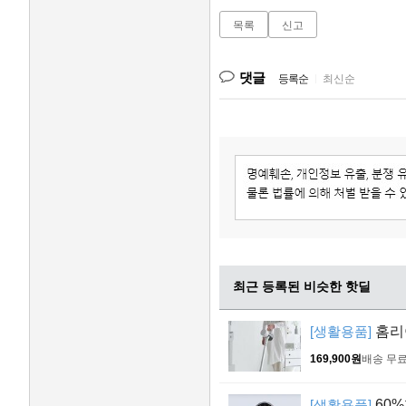
목록
신고
댓글
등록순
|
최신순
최근 등록된 비슷한 핫딜
[생활용품]
홈리
169,900원
배송 무
[생활용품]
60%