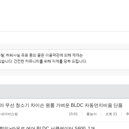
아 무선 청소기 차이슨 원룸 가벼운 BLDC 자동먼지비움 단품
료
네이버쇼핑
15:01
룡뇽이
조회 21
추
할인>라온르 에어 BLDC 서큘레이터 S600, 1개