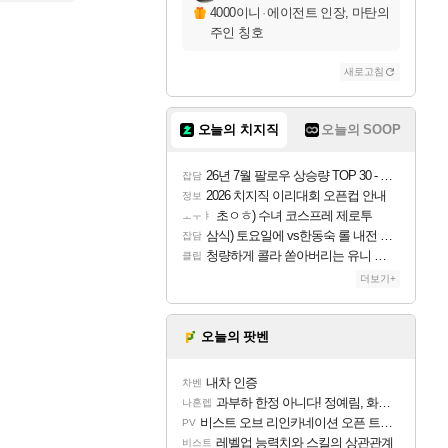
4000이니
·
에이전트 인장, 마탄의
주인 칭호
새로고침
오늘의 치지직
오늘의 SOOP
26년 7월 팔로우 상승량 TOP 30 - 월간 치지직
잡담
2026 치지직 이리대회 오픈컵 안내
정보
초ㅇㅎ) 수녀 코스프레 제로투
ㅗㅜㅑ
삼식) 토요일에 vs한동숙 롤 내전 예정
잡담
청량하게 콜라 쏟아버리는 유니 ㅋㅋㅋ
클립
더보기+
오늘의 팟벤
내차 인증
차벤
과부하 한정 아니다! 정예림, 화속성 서포터 세대 교체
나혼렙
비스트 오브 리인카네이션 오픈 트레일러
PV
레벨업 능력치와 스킬의 상관관계
비스트