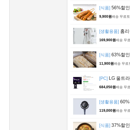
[식품]
56%할인 
9,900원
배송 무료
토
[생활용품]
홈리
169,900원
배송 무
[식품]
63%할인 
11,900원
배송 무료
[PC]
LG 울트라
684,050원
배송 무
[생활용품]
60%
119,000원
배송 무
[식품]
37%할인>