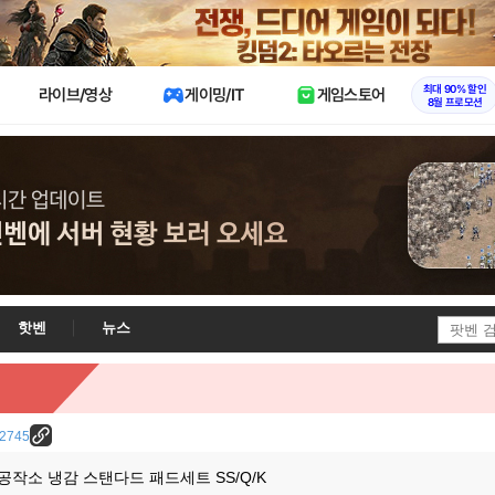
X
최대 90% 할인
라이브/영상
게이밍/IT
게임스토어
8월 프로모션
핫벤
뉴스
/22745
작소 냉감 스탠다드 패드세트 SS/Q/K