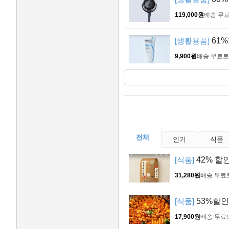
119,000원
배송 무
[생활용품]
61%
9,900원
배송 무료
토
전체
인기
식품
[식품]
42% 할인
31,280원
배송 무료
[식품]
53%할인 
17,900원
배송 무료