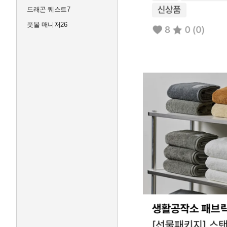
드래곤 퀘스트7
풋볼 매니저26