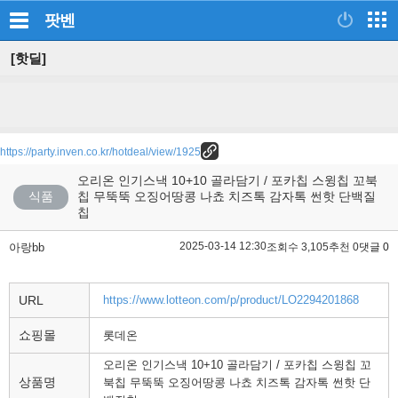
팟벤
[핫딜]
https://party.inven.co.kr/hotdeal/view/1925
오리온 인기스낵 10+10 골라담기 / 포카칩 스윙칩 꼬북
식품
칩 무뚝뚝 오징어땅콩 나쵸 치즈톡 감자톡 썬핫 단백질
칩
2025-03-14 12:30
아랑bb
조회수 3,105
추천 0
댓글 0
URL
https://www.lotteon.com/p/product/LO2294201868
쇼핑몰
롯데온
오리온 인기스낵 10+10 골라담기 / 포카칩 스윙칩 꼬
상품명
북칩 무뚝뚝 오징어땅콩 나쵸 치즈톡 감자톡 썬핫 단