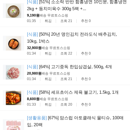
[식품]
[51%] 소소락 반반 함흥냉면 10인분, 함흥냉면
2kg + 동치미육수 300g 5팩 +...
9,190원
배송 무료
토스쇼핑
01:35
튀김
조회 21
추천 0
[식품]
[50%] 20년 명인김치 전라도식 배추김치,
10kg, 1박스
32,900원
배송 무료
토스쇼핑
01:34
튀김
조회 22
추천 0
[식품]
[64%] 고기중독 한입삼겹살, 500g, 4개
20,980원
배송 무료
토스쇼핑
01:34
튀김
조회 21
추천 0
[식품]
[58%] 셰프초이스 제육 불고기, 1.5kg, 1개
8,600원
배송 무료
토스쇼핑
01:33
튀김
조회 20
추천 0
[생활용품]
[67%] 맘스럽 아토클래식 물티슈, 100매
입, 20팩