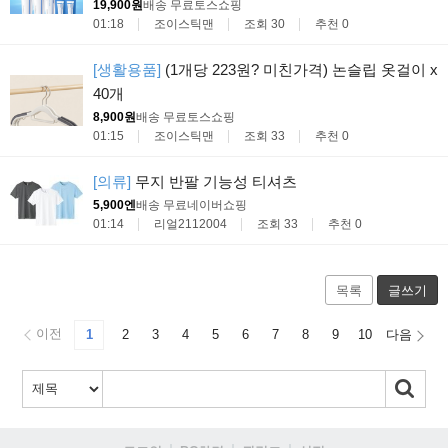
19,900원
배송 무료
토스쇼핑
01:18
조이스틱맨
조회 30
추천 0
[생활용품]
(1개당 223원? 미친가격) 논슬립 옷걸이 x
40개
8,900원
배송 무료
토스쇼핑
01:15
조이스틱맨
조회 33
추천 0
[의류]
무지 반팔 기능성 티셔츠
5,900엔
배송 무료
네이버쇼핑
01:14
리얼2112004
조회 33
추천 0
목록
글쓰기
이전
1
2
3
4
5
6
7
8
9
10
다음