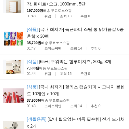
장, 화이트+오크, 1000mm, 5단
197,000원
배송 무료
토스쇼핑
01:48
튀김
조회 13
추천 0
[식품]
[국내 최저가] 득근파티 스팀 통 닭가슴살 6종
혼합 x 30팩
35,700원
배송 무료
토스쇼핑
01:47
조이스틱맨
조회 14
추천 0
[식품]
[65%] 구워먹는 할루미치즈, 200g, 3개
7,600원
배송 무료
토스쇼핑
01:44
튀김
조회 15
추천 0
[식품]
[국내 최저가] 할리스 캡슐커피 시그니처 블렌
드 10개입 x 10개
37,900원
배송 무료
토스쇼핑
01:43
조이스틱맨
조회 14
추천 0
[생활용품]
[말이 필요없는 여름 필수템] 전기 모기채
x 2개