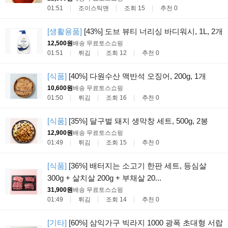
01:51
조이스틱맨
조회 15
추천 0
[생활용품]
[43%] 도브 뷰티 너리싱 바디워시, 1L, 2개
12,500원
배송 무료
토스쇼핑
01:51
튀김
조회 12
추천 0
[식품]
[40%] 다원수산 맥반석 오징어, 200g, 1개
10,600원
배송 무료
토스쇼핑
01:50
튀김
조회 16
추천 0
[식품]
[35%] 달구벌 돼지 생막창 세트, 500g, 2봉
12,900원
배송 무료
토스쇼핑
01:49
튀김
조회 15
추천 0
[식품]
[36%] 배터지는 소고기 한판 세트, 등심살
300g + 살치살 200g + 부채살 20...
31,900원
배송 무료
토스쇼핑
01:49
튀김
조회 14
추천 0
[기타]
[60%] 삼익가구 빅라지 1000 광폭 초대형 서랍