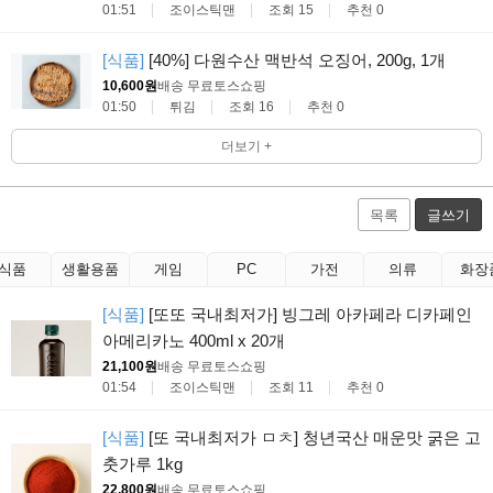
01:51
조이스틱맨
조회 15
추천 0
[식품]
[40%] 다원수산 맥반석 오징어, 200g, 1개
10,600원
배송 무료
토스쇼핑
01:50
튀김
조회 16
추천 0
더보기 +
목록
글쓰기
식품
생활용품
게임
PC
가전
의류
화장
[식품]
[또또 국내최저가] 빙그레 아카페라 디카페인
아메리카노 400ml x 20개
21,100원
배송 무료
토스쇼핑
01:54
조이스틱맨
조회 11
추천 0
[식품]
[또 국내최저가 ㅁㅊ] 청년국산 매운맛 굵은 고
춧가루 1kg
22,800원
배송 무료
토스쇼핑