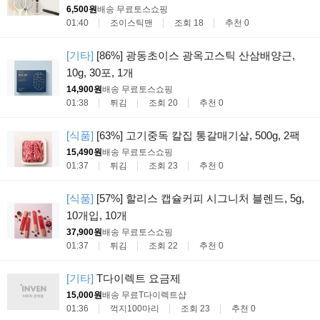
6,500원
배송 무료
토스쇼핑
01:40
조이스틱맨
조회 18
추천 0
[기타]
[86%] 광동초이스 광옥고스틱 산삼배양근,
10g, 30포, 1개
14,900원
배송 무료
토스쇼핑
01:38
튀김
조회 20
추천 0
[식품]
[63%] 고기중독 칼집 통갈매기살, 500g, 2팩
15,490원
배송 무료
토스쇼핑
01:37
튀김
조회 23
추천 0
[식품]
[57%] 할리스 캡슐커피 시그니처 블렌드, 5g,
10개입, 10개
37,900원
배송 무료
토스쇼핑
01:37
튀김
조회 22
추천 0
[기타]
T다이렉트 요금제
15,000원
배송 무료
T다이렉트샵
01:36
꺽지100마리
조회 23
추천 0