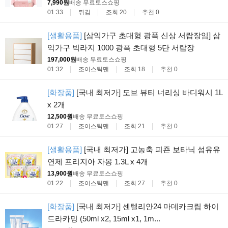
7,990원
배송 무료
토스쇼핑
01:33
튀김
조회 20
추천 0
[생활용품]
[삼익가구 초대형 광폭 신상 서랍장임] 삼
익가구 빅라지 1000 광폭 초대형 5단 서랍장
197,000원
배송 무료
토스쇼핑
01:32
조이스틱맨
조회 18
추천 0
[화장품]
[국내 최저가] 도브 뷰티 너리싱 바디워시 1L
x 2개
12,500원
배송 무료
토스쇼핑
01:27
조이스틱맨
조회 21
추천 0
[생활용품]
[국내 최저가] 고농축 피죤 보타닉 섬유유
연제 프리지아 자몽 1.3L x 4개
13,900원
배송 무료
토스쇼핑
01:22
조이스틱맨
조회 27
추천 0
[화장품]
[국내 최저가] 센텔리안24 마데카크림 하이
드라카밍 (50ml x2, 15ml x1, 1m...