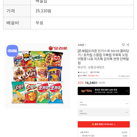
백질칩
가격
15,110원
배송비
무료