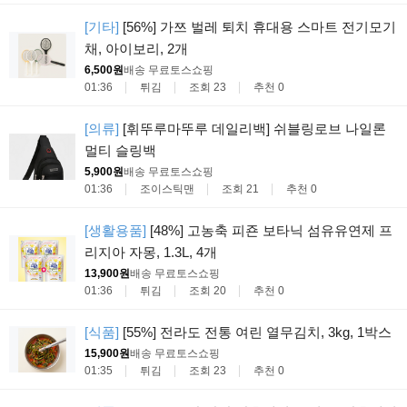
[기타]
[56%] 가쯔 벌레 퇴치 휴대용 스마트 전기모기
채, 아이보리, 2개
6,500원
배송 무료
토스쇼핑
01:36
튀김
조회 23
추천 0
[의류]
[휘뚜루마뚜루 데일리백] 쉬블링로브 나일론
멀티 슬링백
5,900원
배송 무료
토스쇼핑
01:36
조이스틱맨
조회 21
추천 0
[생활용품]
[48%] 고농축 피죤 보타닉 섬유유연제 프
리지아 자몽, 1.3L, 4개
13,900원
배송 무료
토스쇼핑
01:36
튀김
조회 20
추천 0
[식품]
[55%] 전라도 전통 여린 열무김치, 3kg, 1박스
15,900원
배송 무료
토스쇼핑
01:35
튀김
조회 23
추천 0