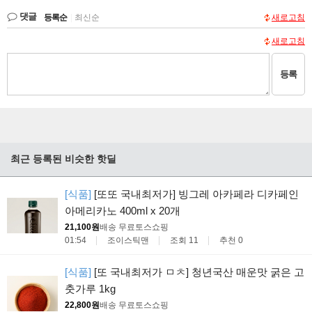
댓글
등록순
|
최신순
새로고침
새로고침
등록
최근 등록된 비슷한 핫딜
[식품]
[또또 국내최저가] 빙그레 아카페라 디카페인
아메리카노 400ml x 20개
21,100원
배송 무료
토스쇼핑
01:54
조이스틱맨
조회 11
추천 0
[식품]
[또 국내최저가 ㅁㅊ] 청년국산 매운맛 굵은 고
춧가루 1kg
22,800원
배송 무료
토스쇼핑