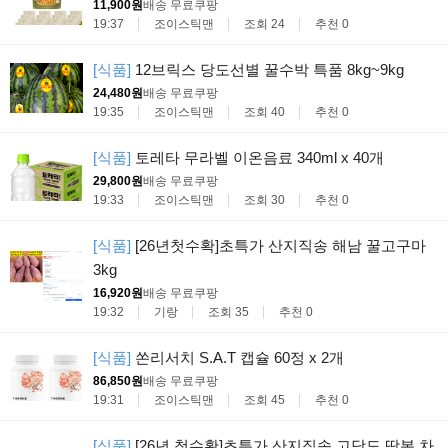
11,900원
배송 무료
쿠팡
19:37
조이스틱맨
조회 24
추천 0
[식품]
12브릭스 당도선별 꿀수박 특품 8kg~9kg
24,480원
배송 무료
쿠팡
19:35
조이스틱맨
조회 40
추천 0
[식품]
토레타 무라벨 이온음료 340ml x 40개
29,800원
배송 무료
쿠팡
19:33
조이스틱맨
조회 30
추천 0
[식품]
[26년첫수확]초특가 산지직송 해남 꿀고구마
3kg
16,920원
배송 무료
쿠팡
19:32
기랑
조회 35
추천 0
[식품]
쏜리서치 S.A.T 캡슐 60정 x 2개
86,850원
배송 무료
쿠팡
19:31
조이스틱맨
조회 45
추천 0
[식품]
[26년 첫수확]초특가 산지직송 고당도 딱복 차