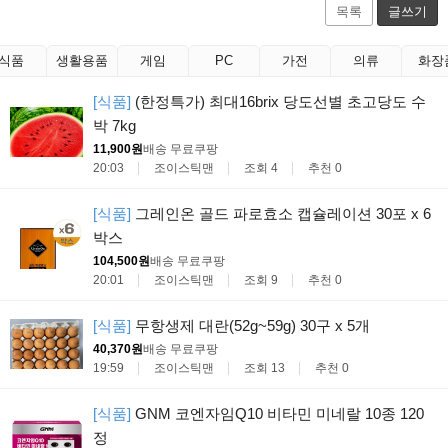
목록
글쓰기
식품
생활용품
게임
PC
가전
의류
화장
[식품]
(한정특가) 최대16brix 당도선별 초고당도 수
박 7kg
11,900원
배송 무료
쿠팡
20:03
조이스틱맨
조회 4
추천 0
[식품]
그레인온 골드 파로효소 캡슐레이션 30포 x 6
박스
104,500원
배송 무료
쿠팡
20:01
조이스틱맨
조회 9
추천 0
[식품]
무항생제 대란(52g~59g) 30구 x 5개
40,370원
배송 무료
쿠팡
19:59
조이스틱맨
조회 13
추천 0
[식품]
GNM 코엔자임Q10 비타민 미네랄 10종 120
정