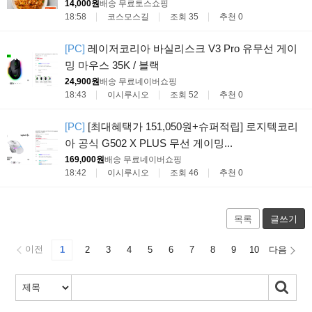
14,000원
배송 무료
토스쇼핑
18:58
코스모스길
조회 35
추천 0
[PC]
레이저코리아 바실리스크 V3 Pro 유무선 게이
밍 마우스 35K / 블랙
24,900원
배송 무료
네이버쇼핑
18:43
이시루시오
조회 52
추천 0
[PC]
[최대혜택가 151,050원+슈퍼적립] 로지텍코리
아 공식 G502 X PLUS 무선 게이밍...
169,000원
배송 무료
네이버쇼핑
18:42
이시루시오
조회 46
추천 0
목록
글쓰기
이전
1
2
3
4
5
6
7
8
9
10
다음