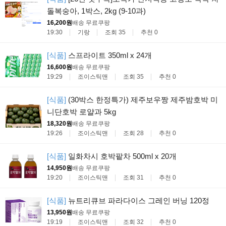
돌복숭아, 1박스, 2kg (9-10과)
16,200원
배송 무료
쿠팡
19:30
기랑
조회 35
추천 0
[식품]
스프라이트 350ml x 24개
16,600원
배송 무료
쿠팡
19:29
조이스틱맨
조회 35
추천 0
[식품]
(30박스 한정특가) 제주보우짱 제주밤호박 미
니단호박 로얄과 5kg
18,320원
배송 무료
쿠팡
19:26
조이스틱맨
조회 28
추천 0
[식품]
일화차시 호박팥차 500ml x 20개
14,950원
배송 무료
쿠팡
19:20
조이스틱맨
조회 31
추천 0
[식품]
뉴트리큐브 파라다이스 그레인 버닝 120정
13,950원
배송 무료
쿠팡
19:19
조이스틱맨
조회 32
추천 0