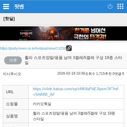
팟벤
[핫딜]
https://party.inven.co.kr/hotdeal/view/13250
휠라 스포츠양말/용품 남여 3켤레/5켤레 구성 19종 스타
의류
일
2026-02-19 10:36
이시루시오
조회수 1,715
추천 0
댓글 0
https://clink.kakao.com/sp/zMK8aPbEJfpsm7tF?ref
URL
=SHARE_AF
쇼핑몰
카카오톡딜
휠라 스포츠양말/용품 남여 3켤레/5켤레 구성 19종
상품명
스타일