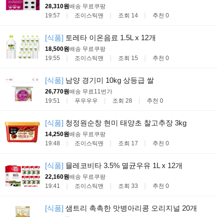
28,310원
배송 무료
쿠팡
19:57
조이스틱맨
조회 14
추천 0
[식품]
토레타 이온음료 1.5L x 12개
18,500원
배송 무료
쿠팡
19:55
조이스틱맨
조회 15
추천 0
[식품]
남양 경기미 10kg 상등급 쌀
26,770원
배송 무료
11번가
19:51
푸우우우
조회 28
추천 0
[식품]
청정원순창 현미 태양초 찰고추장 3kg
14,250원
배송 무료
쿠팡
19:48
조이스틱맨
조회 17
추천 0
[식품]
믈레코비타 3.5% 멸균우유 1L x 12개
22,160원
배송 무료
쿠팡
19:41
조이스틱맨
조회 33
추천 0
[식품]
샘트리 촉촉한 맛병아리콩 오리지널 20개