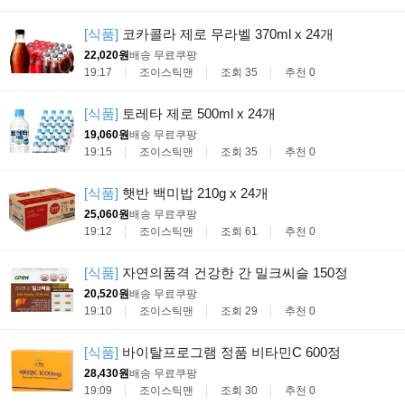
[식품]
코카콜라 제로 무라벨 370ml x 24개
22,020원
배송 무료
쿠팡
19:17
조이스틱맨
조회 35
추천 0
[식품]
토레타 제로 500ml x 24개
19,060원
배송 무료
쿠팡
19:15
조이스틱맨
조회 35
추천 0
[식품]
햇반 백미밥 210g x 24개
25,060원
배송 무료
쿠팡
19:12
조이스틱맨
조회 61
추천 0
[식품]
자연의품격 건강한 간 밀크씨슬 150정
20,520원
배송 무료
쿠팡
19:10
조이스틱맨
조회 29
추천 0
[식품]
바이탈프로그램 정품 비타민C 600정
28,430원
배송 무료
쿠팡
19:09
조이스틱맨
조회 30
추천 0