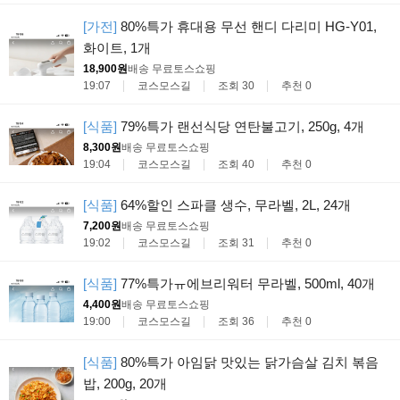
[가전]
80%특가 휴대용 무선 핸디 다리미 HG-Y01,
화이트, 1개
18,900원
배송 무료
토스쇼핑
19:07
코스모스길
조회 30
추천 0
[식품]
79%특가 랜선식당 연탄불고기, 250g, 4개
8,300원
배송 무료
토스쇼핑
19:04
코스모스길
조회 40
추천 0
[식품]
64%할인 스파클 생수, 무라벨, 2L, 24개
7,200원
배송 무료
토스쇼핑
19:02
코스모스길
조회 31
추천 0
[식품]
77%특가ㅠ에브리워터 무라벨, 500ml, 40개
4,400원
배송 무료
토스쇼핑
19:00
코스모스길
조회 36
추천 0
[식품]
80%특가 아임닭 맛있는 닭가슴살 김치 볶음
밥, 200g, 20개