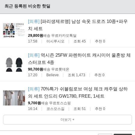
최근 등록된 비슷한 핫딜
[의류]
[파리생제르맹] 남성 속옷 드로즈 10종+파우
치 세트
29,800원
배송 무료
카카오톡딜
17:58
이시루시오
조회 45
추천 0
[의류]
역시즌 25FW 파렌하이트 캐시미어 울혼방 체
스터코트 4종
90,700원
배송 무료
롯데온
17:20
Believe
조회 1,473
추천 0
[의류]
70%특가 쉬블림로브 여성 체크 캐주얼 상하
의 세트 안드리 GW1780, FREE, 1세트
9,700원
배송 무료
토스쇼핑
16:14
코스모스길
조회 51
추천 0
더보기 +