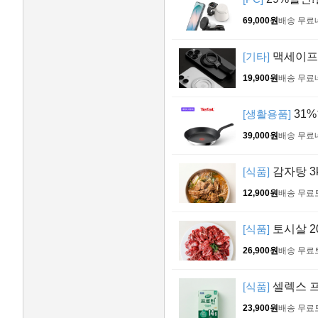
69,000원
배송 무료
[기타]
맥세이프 
19,900원
배송 무료
[생활용품]
31%
39,000원
배송 무료
[식품]
감자탕 3
12,900원
배송 무료
[식품]
토시살 20
26,900원
배송 무료
[식품]
셀렉스 프로
23,900원
배송 무료