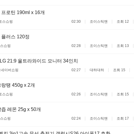
로틴 190ml x 16개
토스쇼핑
02:30
조이스틱맨
조회 12
플러스 120정
스쇼핑
02:28
조이스틱맨
조회 13
 LG 21:9 울트라와이드 모니터 34인치
료
네이버쇼핑
02:27
대하대하
조회 15
땡 450g x 2개
토스쇼핑
02:26
조이스틱맨
조회 15
 레몬 25g x 50개
스쇼핑
02:24
조이스틱맨
조회 17
벨킨 3in1고속 무선 충전기 갤럭시S26 아이폰17 호환