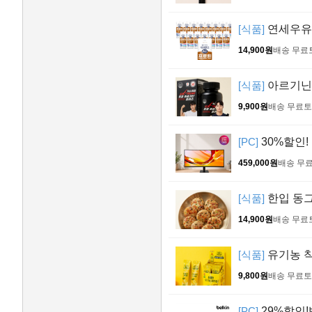
[식품]
연세우유 프
14,900원
배송 무료
[식품]
아르기닌 
9,900원
배송 무료
토
[PC]
30%할인!
459,000원
배송 무
[식품]
한입 동그랑
14,900원
배송 무료
[식품]
유기농 착즙
9,800원
배송 무료
토
[PC]
29%할인!