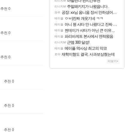
아떨린다 한시간후면
리니지M
주말패키지가 나왔읍니다.
리니지M
추천 0
공장: xx님 옴니움 장서 안하셨어요?
와우
ㅇㅂ)진짜 개웃기네 ㅋㅋ
메이플
아니 뭔 샤타 안 나왔다고 진짜 화내는 사람도 있네
메이플
썬데이가 샤타가 아닌 큰 이유는 경매장 불안정때문일듯
메이플
추천 0
파리바게트 본사에서 연락왔음
메이플
근뎀 300 달성!
리니지M
메이플 역사상 최고의 약코
메이플
재학이형도 결국. 사과보상줬는데
로아
추천 0
더보기+
추천 0
추천 0
추천 0