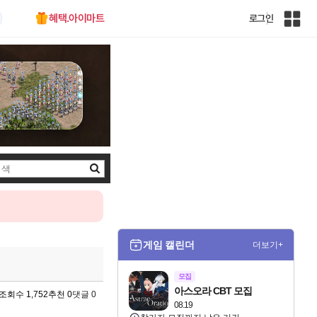
혜택.아이마트
로그인
인
벤
전
체
사
이
트
맵
검
색
게임 캘린더
더보기+
모집
아스오라 CBT 모집
조회수 1,752
추천 0
댓글 0
08.19