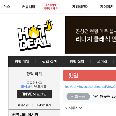
로스트아크
뉴스
커뮤니티
게임캘린더
게이머존
기대평 이벤트
팟벤 메인
팟벤 검색
팟벤 신청
오이갤
핫딜 파티
핫딜
로그인하고
출석보상
받으세요!
https://party.inven.co.kr/hotdeal/view
로그인
생활용품
아이깨끗해 250m
회원가입
ID/PW 찾기
이시루시오
커뮤니티 게시판