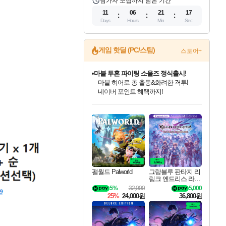
참가자 모집까지 남은 기간
11
06
21
16
Days
Hours
Min
Sec
게임 핫딜 (PC/스팀)
스토어+
마블 투혼 파이팅 소울즈 정식출시!
마블 히어로 총 출동&화려한 격투!
네이버 포인트 혜택까지!
귀무자: 검의 길 예약 판매 중!
10% 할인과
인벤게임즈 8월 특별 할인!
드래곤소드: 어웨이크닝 입점!
문명 7 특별 할인!
비스트 오브 리인카네이션 정식 출시!
커세어 코브 출시 기념 할인!
더 렐릭 퍼스트 가디언 정식 출시
베데스다 40주년 기념 할인 중!
캡콤 프렌차이즈 할인 진행 중!
캡콤 일부 상품 상시 할인
스타워즈 은하계 레이서
로블록스 기프트 카드 공식 입점
이니&베니 혜택까지!
인기 퍼블리셔 모음!
스팀으로 만나는 드래곤소드!
조선&고려 DLC 출시 예정
게임프릭 신작 IP
해적'섬'을 발전시키자!
설화x하드코어 액션!
베데스다의 명작들을
몬헌, 바하 등 인기 IP를
몬헌 와일즈 & 드래곤즈 도그마2
인벤게임즈에서 10% 추가 적립
Robux를 가장 안전하고
최대 90% 할인가를 만나보세요!
네이버혜택과 함께 만나보세요!
50%할인&추가 적립까지!
네이버 혜택가와 함께 예약하세요!
할인&네이버혜택으로 만나보세요!
네이버페이 혜택과 만나보세요!
40주년 프로모션으로 만나보세요!
할인가에 만나보세요!
일부 에디션 상시 할인!
혜택으로 예약 판매 중
편안하게 충전하세요
팰월드 Palworld
그랑블루 판타지 리
링크 엔드리스 라그
나로크 업그레이드
5%
32,000
5,000
킷 Granblue Fantasy
25%
24,000원
36,800원
Relink Endless Ragn
arok Upgrade Kit DL
C