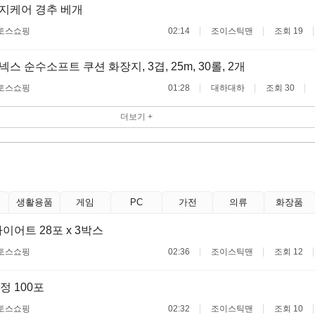
지케어 경추 베개
토스쇼핑
02:14
조이스틱맨
조회 19
스 순수소프트 쿠션 화장지, 3겹, 25m, 30롤, 2개
토스쇼핑
01:28
대하대하
조회 30
더보기 +
생활용품
게임
PC
가전
의류
화장품
이어트 28포 x 3박스
토스쇼핑
02:36
조이스틱맨
조회 12
 100포
토스쇼핑
02:32
조이스틱맨
조회 10