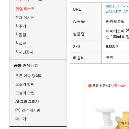
https://clin
핫딜 리스트
URL
=SHARE_AF
전체 게시판
쇼핑몰
카카오톡딜
└
후기
아이깨끗해 250
상품명
└
잡담
순 100ml 리
└
질문
가격
9,800원
└
지난공지
배송비
무료
공통 커뮤니티
오픈 이슈 갤러리
오늘의 핫벤
오늘의 팟벤
AI 그림 그리기
PC 견적 게시판
더보기