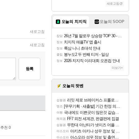
새로고침
오늘의 치지직
오늘의 SOOP
새로고침
26년 7월 팔로우 상승량 TOP 30 - 월간 치지직
잡담
치지직 애플TV 앱 출시
정보
새로고침
룩삼 니니 초대석 안내
정보
봉누도2 두 번째 티저 - 일상
클립
2026 치지직 이리대회 오픈컵 안내
정보
더보기+
등록
오늘의 팟벤
리밋 제로 브레이커스 프롤로그 테스트 후기 영상 업로드
섭컬겜
[무무기획 · 새출발] 기간 한정 의뢰 이벤트
명조
국내에도 이쁜곳이 많은것 같습니다
여행
FF7 외전 세계관, 완결편에 집결
해외겜
무한대 아난타가 넷이즈 어플 달력에 일정 등록
섭컬겜
추천 0
아키츠 아키나 성우 정보 및 주요 필모
아스오라
아스오라 성우 정보 및 출연작 모음
아스오라