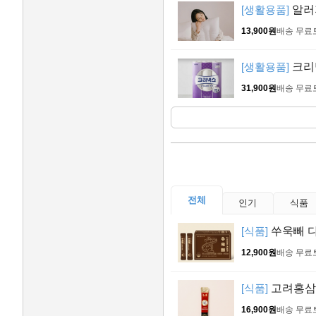
[생활용품]
알러
13,900원
배송 무료
[생활용품]
크리넥
31,900원
배송 무료
전체
인기
식품
[식품]
쑤욱빼 다
12,900원
배송 무료
[식품]
고려홍삼정
16,900원
배송 무료