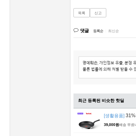
목록
신고
댓글
등록순
|
최신순
최근 등록된 비슷한 핫딜
[생활용품]
31%
39,000원
배송 무료