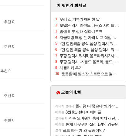
이 팟벤의 화제글
1
우리 집 피부가 예민한 날
추천 0
2
모델은 역시 리센느 나랑스 사이드 1.25L 1박스
3
밤샘 피부 상태 실화냐ㅋㅋ
4
자급제랑 매장 폰 가격 비교 직접 안가도 되네요
5
2만 할인해줌 공식 삼성 갤럭시 워치9 크림, 40mm, 블루투스
추천 0
6
2만 할인 해줌 공식 삼성 갤럭시 워치9 실버, 44mm, 블루투스
7
쿠팡 갤럭시워치9, 울트라워치2 사전구매 혜택 받아보세요
8
쿠팡 갤럭시 z8 폴드 울트라, 폴드, 플립 사전예약
9
레플리카 후기
추천 0
10
운동할 때 헬스장 스트랩으로 얼굴 만졌다가 볼 뒤집어짐
오늘의 핫벤
추천 0
똘끼형 다 좋은데 해외작업장 도와주는 짓은 좀 아니지않냐?
리니지 클래식
8월 9일 썬데이 메이플
메이플
넥슨 오버워치 홈페이지 새단장!!
오버워치
추천 0
현재 나무위키 실검 1위인 김규원
메이플
골드 파는 게 왜 쌀숭이임?
로아