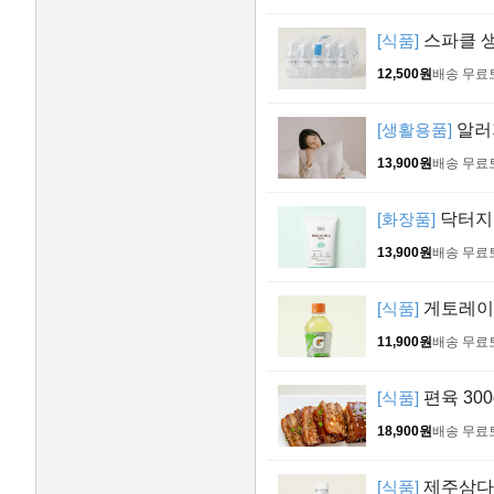
[식품]
스파클 생수
12,500원
배송 무료
[생활용품]
알러
13,900원
배송 무료
[화장품]
닥터지 
13,900원
배송 무료
[식품]
게토레이 3
11,900원
배송 무료
[식품]
편육 300g
18,900원
배송 무료
[식품]
제주삼다수 