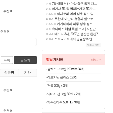
7월~8월 부산-단양-충주-울진 다녀왔어요~
여행
여기서 R1 뭘 말하는거고 R2가 뭘말하는걸까요?
명조
추천 0
아사쿠라 마이 성우 정보 및 주요 필모
아스오라
무한대 아난타 유출과 앞으로의 예상 (루머)
섭컬겜
카가미하라 하루 성우 정보 및 주요 필모
아스오라
유니버스 채널 특별 코너 | 자신만의 스타일
명조
추천 0
메모리 3사, 2027년 생산분 완판?
해외겜
포트나이트에서 명일방주 엔드필드 [펠리카] 판매 예정
섭컬겜
새로고침
핫딜
게시판
더보기+
목록
글쓰기
셀렉스 프로틴 190ml x 24팩
상품권
기타
아르기닌 플러스 120정
편육 300g x 3개
추천 0
닥터지 선크림 50ml x 2개
제주삼다수 500ml x 40개
추천 0