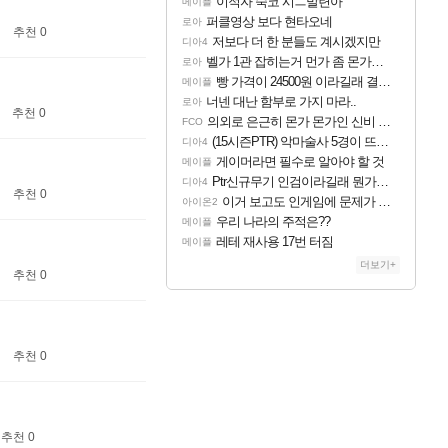
이적자 숙코 시ㅡ발련아
메이플
퍼클영상 보다 현타오네
로아
추천 0
저보다 더 한 분들도 계시겠지만
디아4
벨가 1관 잡히는거 먼가 좀 몬가몬가네..
로아
빵 가격이 24500원 이라길래 결제 취소하고 나왔다
메이플
너넨 대난 함부로 가지 마라..
로아
추천 0
의외로 은근히 몬가 몬가인 신비 치어리더
FCO
(15시즌PTR) 악마술사 5경이 뜨네요
디아4
게이머라면 필수로 알아야 할 것
메이플
Ptr신규무기 인검이라길래 뭔가했는데
디아4
추천 0
이거 보고도 인게임에 문제가 없다고 생각하냐?
아이온2
우리 나라의 주적은??
메이플
레테 재사용 17번 터짐
메이플
더보기+
추천 0
추천 0
추천 0