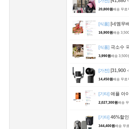
[가전]
[41,88
20,800원
배송 무료
[식품]
[네멤무배]
16,900원
배송 3,50
[식품]
극소수 국
3,990원
배송 3,500
[가전]
[31,900
14,450원
배송 무료
[기타]
애플 아이
2,027,300원
배송 
[기타]
46%할인
344,400원
배송 무