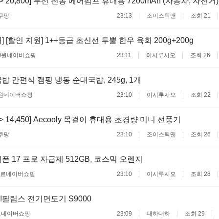
0 -> 20,800] 무선 전동 에어펌프 휴대용 7200mAh (자동차, 자전거)
쿠팡
23:13
조이스틱맨
조회 21
 [할인 지원] 1++등급 초신선 투뿔 한우 육회 200g+200g
0원
네이버쇼핑
23:11
이시루시오
조회 26
밥 간편식 캠핑 냉동 순대국밥, 245g, 1개
원
네이버쇼핑
23:10
이시루시오
조회 22
 -> 14,450] Aecooly 목걸이 휴대용 초경량 미니 선풍기
쿠팡
23:10
조이스틱맨
조회 26
폰 17 프로 자급제 512GB, 코스믹 오렌지
무료
네이버쇼핑
23:10
이시루시오
조회 28
!필립스 전기면도기 S9000
료
네이버쇼핑
23:09
대하대하
조회 29