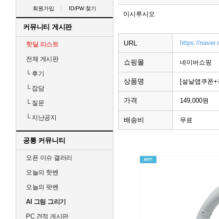
회원가입
ID/PW 찾기
이시루시오
커뮤니티 게시판
URL
https://naver
핫딜 리스트
전체 게시판
쇼핑몰
네이버쇼핑
└
후기
상품명
[설날앱쿠폰+카
└
잡담
가격
149,000원
└
질문
└
지난공지
배송비
무료
공통 커뮤니티
오픈 이슈 갤러리
오늘의 핫벤
오늘의 팟벤
AI 그림 그리기
PC 견적 게시판