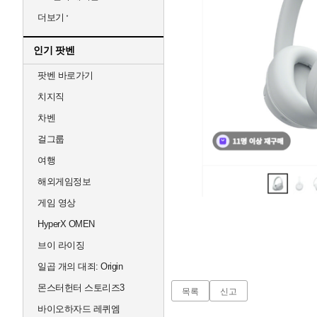
더보기
인기 팟벤
팟벤 바로가기
치지직
차벤
걸그룹
여행
해외게임정보
게임 영상
HyperX OMEN
브이 라이징
일곱 개의 대죄: Origin
몬스터헌터 스토리즈3
목록
신고
바이오하자드 레퀴엠