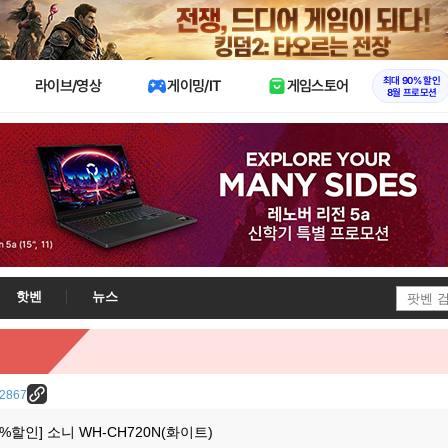
X
최대 90% 할인
라이브/영상
게이밍/IT
게임스토어
8월 프로모션
핫벤
뉴스
/12867
할인] 소니 WH-CH720N(화이트)