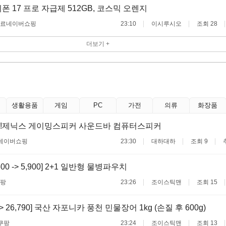
폰 17 프로 자급제 512GB, 코스믹 오렌지
무료
네이버쇼핑
23:10
이시루시오
조회 28
더보기 +
생활용품
게임
PC
가전
의류
화장품
인!제닉스 게이밍스피커 사운드바 컴퓨터스피커
네이버쇼핑
23:30
대하대하
조회 9
600 -> 5,900] 2+1 일반형 물병파우치
팡
23:26
조이스틱맨
조회 15
 -> 26,790] 국산 자포니카 풍천 민물장어 1kg (손질 후 600g)
쿠팡
23:24
조이스틱맨
조회 13