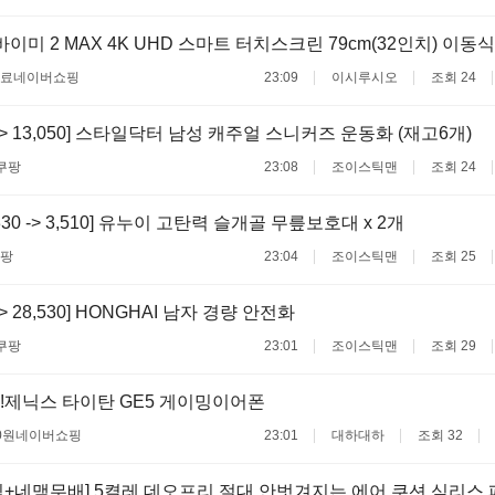
이미 2 MAX 4K UHD 스마트 터치스크린 79cm(32인치) 이동식
무료
네이버쇼핑
23:09
이시루시오
조회 24
0 -> 13,050] 스타일닥터 남성 캐주얼 스니커즈 운동화 (재고6개)
쿠팡
23:08
조이스틱맨
조회 24
,330 -> 3,510] 유누이 고탄력 슬개골 무릎보호대 x 2개
팡
23:04
조이스틱맨
조회 25
 -> 28,530] HONGHAI 남자 경량 안전화
쿠팡
23:01
조이스틱맨
조회 29
!제닉스 타이탄 GE5 게이밍이어폰
0원
네이버쇼핑
23:01
대하대하
조회 32
+네맴무배] 5켤레 데오프리 절대 안벗겨지는 에어 쿠션 심리스