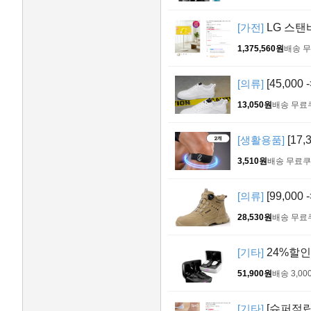
[가전]
LG 스탠바
1,375,560원
배송 
[의류]
[45,00
13,050원
배송 무료
[생활용품]
[17
3,510원
배송 무료
쿠
[의류]
[99,000
28,530원
배송 무료
[기타]
24%할인
51,900원
배송 3,00
[기타]
[슈퍼적립