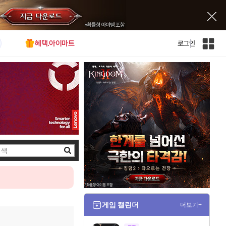
혜택.아이마트
로그인
인
벤
전
체
사
이
트
맵
검
색
게임 캘린더
더보기+