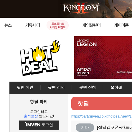
로스트아크
뉴스
커뮤니티
게임캘린더
게이머존
기대평 이벤트
팟벤 메인
팟벤 검색
팟벤 신청
오이갤
핫딜 파티
핫딜
로그인하고
출석보상
받으세요!
https://party.inven.co.kr/hotdeal/view
로그인
기타
[설날앱쿠폰+카드5%