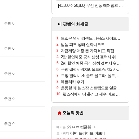
[41,880 -> 20,800] 무선 전동 에어펌프 휴대용 7200mAh (자동차, 자전거)
추천 0
이 팟벤의 화제글
1
모델은 역시 리센느 나랑스 사이드 1.25L 1박스
2
밤샘 피부 상태 실화냐ㅋㅋ
추천 0
3
자급제랑 매장 폰 가격 비교 직접 안가도 되네요
4
2만 할인해줌 공식 삼성 갤럭시 워치9 크림, 40mm, 블루투스
5
2만 할인 해줌 공식 삼성 갤럭시 워치9 실버, 44mm, 블루투스
6
쿠팡 갤럭시워치9, 울트라워치2 사전구매 혜택 받아보세요
추천 0
7
쿠팡 갤럭시 z8 폴드 울트라, 폴드, 플립 사전예약
8
레플리카 후기
9
운동할 때 헬스장 스트랩으로 얼굴 만졌다가 볼 뒤집어짐
10
헬스장에서 땀 흘리고 세수 바로 안 하면 트러블 나냐?
추천 0
오늘의 핫벤
추천 0
와 ㅁㅊ 컴플뜸ㅋㅋ
메이플
이번 드라이브 이쁘네
오버워치