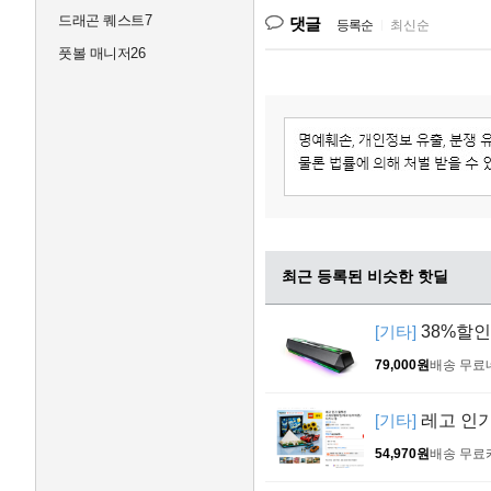
드래곤 퀘스트7
댓글
등록순
|
최신순
풋볼 매니저26
최근 등록된 비슷한 핫딜
[기타]
38%할
79,000원
배송 무료
[기타]
레고 인기
54,970원
배송 무료