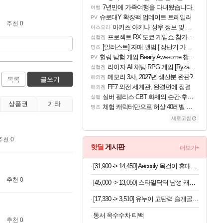
7년만에 가족여행을 다녀왔습니다.
여행
슈로대Y 확장팩 업데이트 트레일러
PV
추천 0
아키츠 아키나 성우 정보 및 주요 필모
아스오라
프로젝트 RX 도쿄 게임쇼 참가 결정
섭컬겜
[일러스트] 자매 앨범 | 장난기 가득한 오후의 공원 (리메이크판)
명조
힐링 탐험 게임 Bearly Awesome 챕터 1 트레일러
PV
라이자 AI 채팅 RPG 게임 [RyzaChat: AI] 공개
섭컬겜
메모리 3사, 2027년 생산분 완판?
해외겜
목록
글쓰기
FF7 외전 세계관, 완결편에 집결
해외겜
실버 팰리스 CBT 화제의 순간·후기 모음
실팰
상품권
기타
체험 캐릭터만으로 허상 40레벨 하이와티아 5분 컷!｜에이메스·린네·모니에 명함
명조
새로고침
추천 0
핫딜
게시판
더보기+
[31,900 -> 14,450] Aecooly 목걸이 휴대용 초경량 미니 선풍기
추천 0
[45,000 -> 13,050] 스타일닥터 남성 캐주얼 스니커즈 운동화 (재고6개)
[17,330 -> 3,510] 유누이 고탄력 슬개골 무릎보호대 x 2개
동서 옥수수차 티백
추천 0