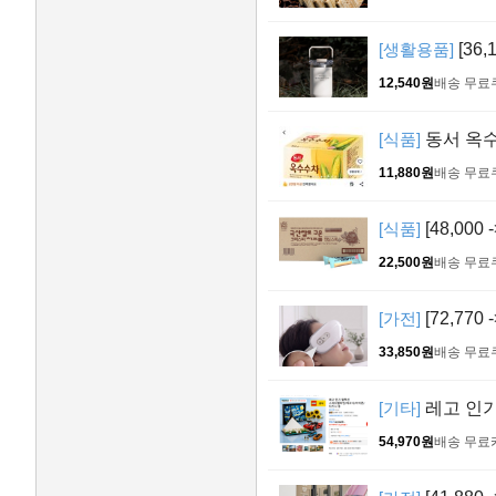
[생활용품]
[36
12,540원
배송 무료
[식품]
동서 옥
11,880원
배송 무료
[식품]
[48,00
22,500원
배송 무료
[가전]
[72,770
33,850원
배송 무료
[기타]
레고 인기
54,970원
배송 무료