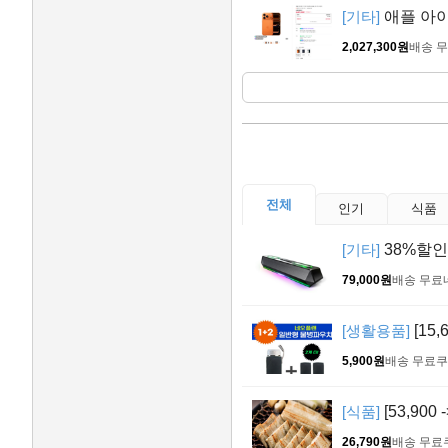
[기타]
애플 아이
2,027,300원
배송 
전체
인기
식품
[기타]
38%할
79,000원
배송 무료
[생활용품]
[15,
5,900원
배송 무료
쿠
[식품]
[53,900
26,790원
배송 무료