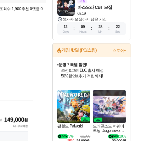
모집
아스오라 CBT 모집
조회수 1,900
추천 0
댓글 0
08.19
참가자 모집까지 남은 기간
12
09
28
21
Days
Hours
Min
Sec
게임 핫딜 (PC/스팀)
스토어+
문명 7 특별 할인!
조선&고려 DLC 출시 예정
50%할인&추가 적립까지!
인벤게임즈 8월 특별 할인!
드래곤소드: 어웨이크닝 입점!
귀무자: 검의 길 예약 판매 중!
비스트 오브 리인카네이션 정식 출시!
커세어 코브 출시 기념 할인!
더 렐릭 퍼스트 가디언 정식 출시
베데스다 40주년 기념 할인 중!
마블 투혼 파이팅 소울즈 예약 판매 중!
캡콤 프렌차이즈 할인 진행 중!
캡콤 일부 상품 상시 할인
스타워즈 은하계 레이서
로블록스 기프트 카드 공식 입점
인기 퍼블리셔 모음!
스팀으로 만나는 드래곤소드!
10% 할인과
게임프릭 신작 IP
해적'섬'을 발전시키자!
설화x하드코어 액션!
베데스다의 명작들을
마블 히어로 총 출동&화려한 격투!
몬헌, 바하 등 인기 IP를
몬헌 와일즈 & 드래곤즈 도그마2
인벤게임즈에서 10% 추가 적립
Robux를 가장 안전하고
최대 90% 할인가를 만나보세요!
네이버혜택과 함께 만나보세요!
이니&베니 혜택까지!
네이버 혜택가와 함께 예약하세요!
할인&네이버혜택으로 만나보세요!
네이버페이 혜택과 만나보세요!
40주년 프로모션으로 만나보세요!
네이버 포인트 혜택까지!
할인가에 만나보세요!
일부 에디션 상시 할인!
혜택으로 예약 판매 중
편안하게 충전하세요
팰월드 Palworld
드래곤소드 어웨이
크닝 DragonSword A
wakening
5%
32,000
10%