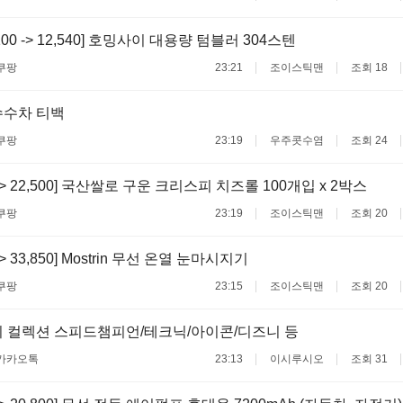
,100 -> 12,540] 호밍사이 대용량 텀블러 304스텐
쿠팡
23:21
조이스틱맨
조회 18
수수차 티백
쿠팡
23:19
우주콧수염
조회 24
0 -> 22,500] 국산쌀로 구운 크리스피 치즈롤 100개입 x 2박스
쿠팡
23:19
조이스틱맨
조회 20
 -> 33,850] Mostrin 무선 온열 눈마시지기
쿠팡
23:15
조이스틱맨
조회 20
 컬렉션 스피드챔피언/테크닉/아이콘/디즈니 등
카카오톡
23:13
이시루시오
조회 31