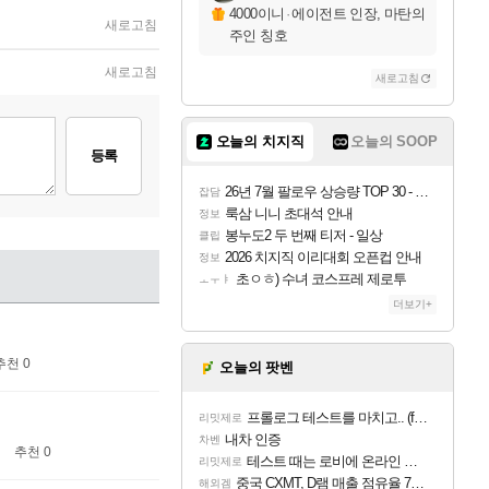
4000이니
·
에이전트 인장, 마탄의
새로고침
주인 칭호
새로고침
새로고침
오늘의 치지직
오늘의 SOOP
등록
26년 7월 팔로우 상승량 TOP 30 - 월간 치지직
잡담
룩삼 니니 초대석 안내
정보
봉누도2 두 번째 티저 - 일상
클립
2026 치지직 이리대회 오픈컵 안내
정보
초ㅇㅎ) 수녀 코스프레 제로투
ㅗㅜㅑ
더보기+
추천 0
오늘의 팟벤
프롤로그 테스트를 마치고.. (feat. 리아)
리밋제로
내차 인증
차벤
추천 0
테스트 때는 로비에 온라인 기능이 있는데
리밋제로
중국 CXMT, D램 매출 점유율 7%…글로벌 4위로 부상
해외겜