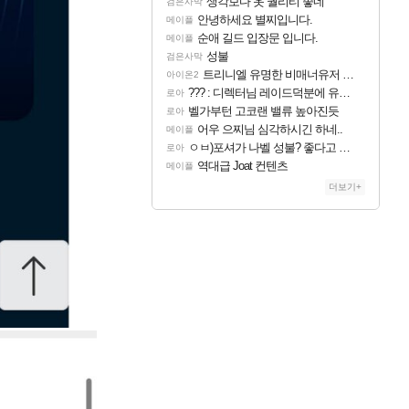
생각보다 옷 퀄리티 좋네
검은사막
안녕하세요 별찌입니다.
메이플
순애 길드 입장문 입니다.
메이플
성불
검은사막
트리니엘 유명한 비매너유저 발견 ㅋㅋㅋㅋ
아이온2
??? : 디렉터님 레이드덕분에 유저들 민심이 좋아졌습니다
로아
벨가부턴 고코랜 밸류 높아진듯
로아
어우 으찌님 심각하시긴 하네..
메이플
ㅇㅂ)포셔가 나벨 성불? 좋다고 생각하는 직업
로아
역대급 Joat 컨텐츠
메이플
더보기+