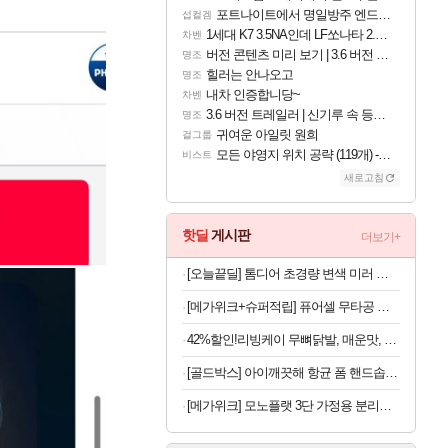
포트나이트에서 명일방주 엔드필드 [펠리카] 판매 예정
섭컬겜
1세대 K7 3.5NA인데 LF쏘나타 2.0NA 기변하면 유류비 절약이 얼마나 될까요..?
차벤
버전 콘텐츠 미리 보기 | 3.6 버전 「신기루 속 등불 그림자, 속세에 깃든 검의 결심」이 8월 20일에 업데이트됩니다!
명조
힐러는 안나오고
명조
내차 인증합니당~
차벤
3.6 버전 트레일러 | 신기루 속 등불 그림자, 속세에 깃든 검의 결심
명조
귀여운 아일릿 원희
걸그룹
모든 야영지 위치 공략 (119개) - 야영의 달인 도전과제
비스트
새로고침
핫딜
게시판
더보기+
[오늘끝딜] 톰디어 초경량 변색 미러 러닝 골프 등산 자전거 고글 선글라스 TG5
[메가위크+슈퍼적립] 퓨어셀 무타공 걸이형 304 올스텐 욕실 수납 바구니
42%할인!리빙케이 무뼈닭발, 매운맛, 300g, 2팩
[골드박스] 아이깨끗해 항균 폼 핸드솝 순 보송보송 파우더향, 490ml, 3개
[메가위크] 모노플랫 3단 가정용 분리수거함 재활용 쓰레기통 그레이 스티커+전용봉투 30매