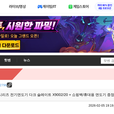
최대 90% 할인
라이브/영상
게이밍/IT
게임스토어
8월 프로모션
핫벤
뉴스
/12796
0 시리즈 전기면도기 다크 슬레이트 X9002/20 + 쇼핑백/휴대용 면도기 증
2026-02-05 19:19