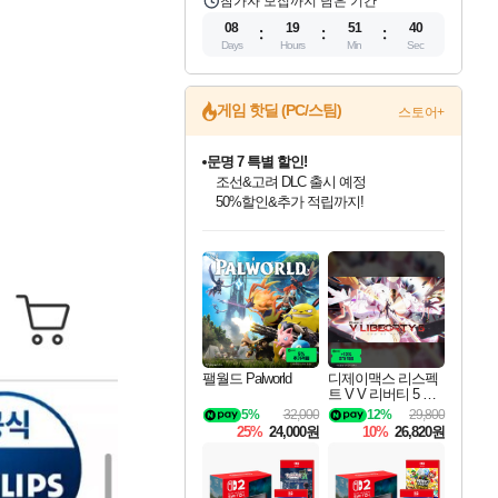
참가자 모집까지 남은 기간
08
19
51
39
Days
Hours
Min
Sec
게임 핫딜 (PC/스팀)
스토어+
문명 7 특별 할인!
조선&고려 DLC 출시 예정
50%할인&추가 적립까지!
인벤게임즈 8월 특별 할인!
드래곤소드: 어웨이크닝 입점!
마블 투혼 파이팅 소울즈 정식출시!
귀무자: 검의 길 예약 판매 중!
비스트 오브 리인카네이션 정식 출시!
커세어 코브 출시 기념 할인!
더 렐릭 퍼스트 가디언 정식 출시
베데스다 40주년 기념 할인 중!
캡콤 프렌차이즈 할인 진행 중!
캡콤 일부 상품 상시 할인
스타워즈 은하계 레이서
로블록스 기프트 카드 공식 입점
인기 퍼블리셔 모음!
스팀으로 만나는 드래곤소드!
마블 히어로 총 출동&화려한 격투!
10% 할인과
게임프릭 신작 IP
해적'섬'을 발전시키자!
설화x하드코어 액션!
베데스다의 명작들을
몬헌, 바하 등 인기 IP를
몬헌 와일즈 & 드래곤즈 도그마2
인벤게임즈에서 10% 추가 적립
Robux를 가장 안전하고
최대 90% 할인가를 만나보세요!
네이버혜택과 함께 만나보세요!
네이버 포인트 혜택까지!
이니&베니 혜택까지!
네이버 혜택가와 함께 예약하세요!
할인&네이버혜택으로 만나보세요!
네이버페이 혜택과 만나보세요!
40주년 프로모션으로 만나보세요!
할인가에 만나보세요!
일부 에디션 상시 할인!
혜택으로 예약 판매 중
편안하게 충전하세요
팰월드 Palworld
디제이맥스 리스펙
트 V V 리버티 5 팩
DJMAX RESPECT
5%
32,000
12%
29,800
V V Liberty 5 Pack D
25%
24,000원
10%
26,820원
LC