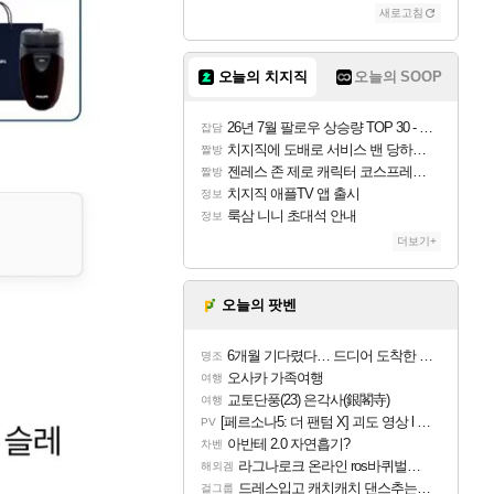
새로고침
오늘의 치지직
오늘의 SOOP
26년 7월 팔로우 상승량 TOP 30 - 월간 치지직
잡담
치지직에 도배로 서비스 밴 당하는 것도 있었군요
짤방
젠레스 존 제로 캐릭터 코스프레한 꽁주
짤방
치지직 애플TV 앱 출시
정보
룩삼 니니 초대석 안내
정보
더보기+
오늘의 팟벤
6개월 기다렸다… 드디어 도착한 치사 메신저백! 실물 후기
명조
오사카 가족여행
여행
교토단풍(23) 은각사(銀閣寺)
여행
[페르소나5: 더 팬텀 X] 괴도 영상 l 타카마키 안·댄싱 스타
PV
아반테 2.0 자연흡기?
차벤
라그나로크 온라인 ros바퀴벌레 증식이벤트
해외겜
드레스입고 캐치캐치 댄스추는 이안
걸그룹