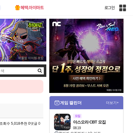
혜택.아이마트
로그인
인
벤
전
체
사
이
트
맵
검
색
게임 캘린더
더보기+
정
모집
아스오라 CBT 모집
조회수 5,018
추천 0
댓글 0
08.19