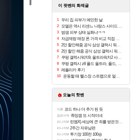
이 팟벤의 화제글
1
우리 집 피부가 예민한 날
2
모델은 역시 리센느 나랑스 사이드 1.25L 1박스
3
밤샘 피부 상태 실화냐ㅋㅋ
4
자급제랑 매장 폰 가격 비교 직접 안가도 되네요
5
2만 할인해줌 공식 삼성 갤럭시 워치9 크림, 40mm, 블루투스
6
2만 할인 해줌 공식 삼성 갤럭시 워치9 실버, 44mm, 블루투스
7
쿠팡 갤럭시워치9, 울트라워치2 사전구매 혜택 받아보세요
8
쿠팡 갤럭시 z8 폴드 울트라, 폴드, 플립 사전예약
9
레플리카 후기
10
운동할 때 헬스장 스트랩으로 얼굴 만졌다가 볼 뒤집어짐
오늘의 핫벤
코드 하나 더 추가 된 듯
이환
족망겜 또 시작이네
검은사막
린엠X) 세상에 큰 죄를 받은것 같네요
리니지M
2주간 자유남편
리니지M
투기장 100전 100승
리니지M