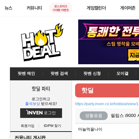
로스트아크
뉴스
커뮤니티
게임캘린더
게이머존
기대평 이벤트
팟벤 메인
팟벤 검색
팟벤 신청
오이갤
핫딜 파티
핫딜
로그인하고
출석보상
받으세요!
https://party.inven.co.kr/hotdeal/view
로그인
생활용품
필립스 i900
회원가입
ID/PW 찾기
마늘먹을나이
커뮤니티 게시판