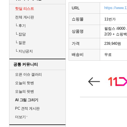
URL
https://www.1
핫딜 리스트
전체 게시판
쇼핑몰
11번가
└
후기
필립스 i900
상품명
2/20 + 쇼
└
잡담
└
질문
가격
239,940원
└
지난공지
배송비
무료
공통 커뮤니티
오픈 이슈 갤러리
오늘의 핫벤
오늘의 팟벤
AI 그림 그리기
PC 견적 게시판
더보기