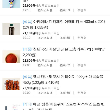
25,900원
배송 무료
토스쇼핑
19:13
조이스틱맨
조회 53
추천 0
[식품]
아카페라 디카페인 아메리카노 400ml x 20개
(1개당 1,055원)
21,100원
배송 무료
토스쇼핑
19:10
조이스틱맨
조회 55
추천 0
[식품]
청년국산 매운맛 굵은 고춧가루 1kg (100g당
2,280원)
22,800원
배송 무료
토스쇼핑
19:06
조이스틱맨
조회 62
추천 0
[식품]
멕시카나 닭꼬치 데리야끼 400g + 매콤숯불
450g (100g당 2,410원)
22,900원
배송 무료
토스쇼핑
19:00
조이스틱맨
조회 60
추천 0
[기타]
애플 정품 애플워치 스트랩 46mm 스포츠 밴
드, M/L, 앵커 블루