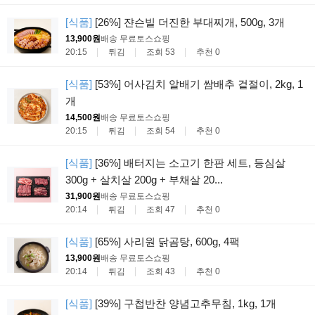
[식품]
[26%] 쟌슨빌 더진한 부대찌개, 500g, 3개
13,900원
배송 무료
토스쇼핑
20:15
튀김
조회 53
추천 0
[식품]
[53%] 어사김치 알배기 쌈배추 겉절이, 2kg, 1
개
14,500원
배송 무료
토스쇼핑
20:15
튀김
조회 54
추천 0
[식품]
[36%] 배터지는 소고기 한판 세트, 등심살
300g + 살치살 200g + 부채살 20...
31,900원
배송 무료
토스쇼핑
20:14
튀김
조회 47
추천 0
[식품]
[65%] 사리원 닭곰탕, 600g, 4팩
13,900원
배송 무료
토스쇼핑
20:14
튀김
조회 43
추천 0
[식품]
[39%] 구첩반찬 양념고추무침, 1kg, 1개