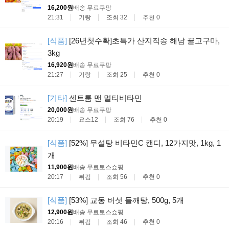
16,200원
배송 무료
쿠팡
21:31
기랑
조회 32
추천 0
[식품]
[26년첫수확]초특가 산지직송 해남 꿀고구마,
3kg
16,920원
배송 무료
쿠팡
21:27
기랑
조회 25
추천 0
[기타]
센트룸 맨 멀티비타민
20,000원
배송 무료
쿠팡
20:19
요스12
조회 76
추천 0
[식품]
[52%] 무설탕 비타민C 캔디, 12가지맛, 1kg, 1
개
11,900원
배송 무료
토스쇼핑
20:17
튀김
조회 56
추천 0
[식품]
[53%] 교동 버섯 들깨탕, 500g, 5개
12,900원
배송 무료
토스쇼핑
20:16
튀김
조회 46
추천 0