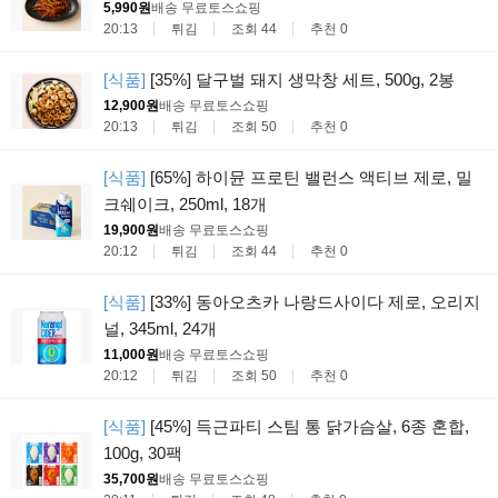
5,990원
배송 무료
토스쇼핑
20:13
튀김
조회 44
추천 0
[식품]
[35%] 달구벌 돼지 생막창 세트, 500g, 2봉
12,900원
배송 무료
토스쇼핑
20:13
튀김
조회 50
추천 0
[식품]
[65%] 하이뮨 프로틴 밸런스 액티브 제로, 밀
크쉐이크, 250ml, 18개
19,900원
배송 무료
토스쇼핑
20:12
튀김
조회 44
추천 0
[식품]
[33%] 동아오츠카 나랑드사이다 제로, 오리지
널, 345ml, 24개
11,000원
배송 무료
토스쇼핑
20:12
튀김
조회 50
추천 0
[식품]
[45%] 득근파티 스팀 통 닭가슴살, 6종 혼합,
100g, 30팩
35,700원
배송 무료
토스쇼핑