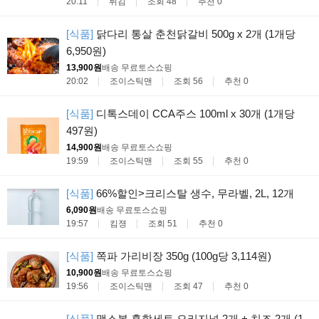
20:11
튀김
조회 48
추천 0
[식품]
닭다리 통살 춘천닭갈비 500g x 2개 (1개당
6,950원)
13,900원
배송 무료
토스쇼핑
20:02
조이스틱맨
조회 56
추천 0
[식품]
디톡스데이 CCA주스 100ml x 30개 (1개당
497원)
14,900원
배송 무료
토스쇼핑
19:59
조이스틱맨
조회 55
추천 0
[식품]
66%할인>크리스탈 생수, 무라벨, 2L, 12개
6,090원
배송 무료
토스쇼핑
19:57
킴졍
조회 51
추천 0
[식품]
쪽파 가리비장 350g (100g당 3,114원)
10,900원
배송 무료
토스쇼핑
19:56
조이스틱맨
조회 47
추천 0
[식품]
맥스봉 혼합세트 오리지널 2개 + 치즈 2개 (1