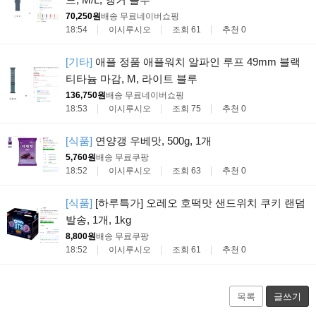
70,250원
배송 무료
네이버쇼핑
18:54
이시루시오
조회 61
추천 0
[기타]
애플 정품 애플워치 알파인 루프 49mm 블랙
티타늄 마감, M, 라이트 블루
136,750원
배송 무료
네이버쇼핑
18:53
이시루시오
조회 75
추천 0
[식품]
연양갱 우베맛, 500g, 1개
5,760원
배송 무료
쿠팡
18:52
이시루시오
조회 63
추천 0
[식품]
[하루특가] 오레오 호떡맛 샌드위치 쿠키 랜덤
발송, 1개, 1kg
8,800원
배송 무료
쿠팡
18:52
이시루시오
조회 61
추천 0
목록
글쓰기