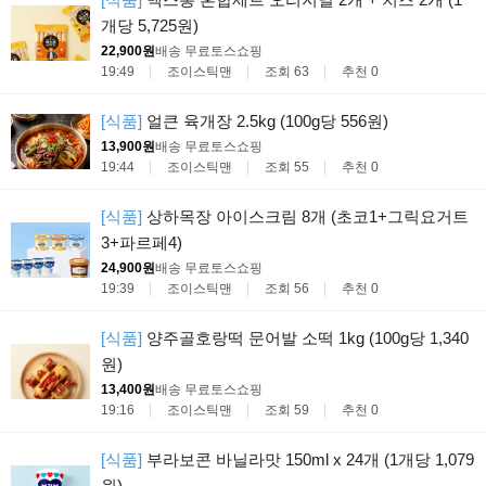
개당 5,725원)
22,900원
배송 무료
토스쇼핑
19:49
조이스틱맨
조회 63
추천 0
[식품]
얼큰 육개장 2.5kg (100g당 556원)
13,900원
배송 무료
토스쇼핑
19:44
조이스틱맨
조회 55
추천 0
[식품]
상하목장 아이스크림 8개 (초코1+그릭요거트
3+파르페4)
24,900원
배송 무료
토스쇼핑
19:39
조이스틱맨
조회 56
추천 0
[식품]
양주골호랑떡 문어발 소떡 1kg (100g당 1,340
원)
13,400원
배송 무료
토스쇼핑
19:16
조이스틱맨
조회 59
추천 0
[식품]
부라보콘 바닐라맛 150ml x 24개 (1개당 1,079
원)