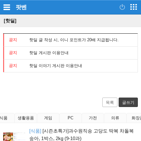
팟벤
[핫딜]
공지
핫딜 글 작성 시, 이니 포인트가 20배 지급됩니다.
공지
핫딜 게시판 이용안내
공지
핫딜 이야기 게시판 이용안내
목록
글쓰기
식품
생활용품
게임
PC
가전
의류
화장
[식품]
[시즌초특가]과수원직송 고당도 딱복 차돌복
숭아, 1박스, 2kg (9-10과)