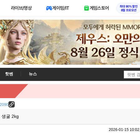
최대 90% 할인
라이브/영상
게이밍/IT
게임스토어
8월 프로모션
핫벤
뉴스
/12090
생굴 2kg
2026-01-15 10:02