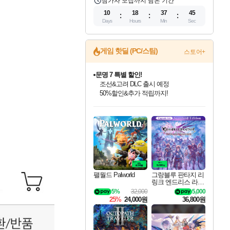
참가자 모집까지 남은 기간
10
18
37
43
Days
Hours
Min
Sec
게임 핫딜 (PC/스팀)
스토어+
마블 투혼 파이팅 소울즈 정식출시!
마블 히어로 총 출동&화려한 격투!
네이버 포인트 혜택까지!
인벤게임즈 8월 특별 할인!
드래곤소드: 어웨이크닝 입점!
문명 7 특별 할인!
귀무자: 검의 길 예약 판매 중!
비스트 오브 리인카네이션 정식 출시!
커세어 코브 출시 기념 할인!
더 렐릭 퍼스트 가디언 정식 출시
베데스다 40주년 기념 할인 중!
캡콤 프렌차이즈 할인 진행 중!
캡콤 일부 상품 상시 할인
스타워즈 은하계 레이서
로블록스 기프트 카드 공식 입점
인기 퍼블리셔 모음!
스팀으로 만나는 드래곤소드!
조선&고려 DLC 출시 예정
10% 할인과
게임프릭 신작 IP
해적'섬'을 발전시키자!
설화x하드코어 액션!
베데스다의 명작들을
몬헌, 바하 등 인기 IP를
몬헌 와일즈 & 드래곤즈 도그마2
인벤게임즈에서 10% 추가 적립
Robux를 가장 안전하고
최대 90% 할인가를 만나보세요!
네이버혜택과 함께 만나보세요!
50%할인&추가 적립까지!
이니&베니 혜택까지!
네이버 혜택가와 함께 예약하세요!
할인&네이버혜택으로 만나보세요!
네이버페이 혜택과 만나보세요!
40주년 프로모션으로 만나보세요!
할인가에 만나보세요!
일부 에디션 상시 할인!
혜택으로 예약 판매 중
편안하게 충전하세요
팰월드 Palworld
그랑블루 판타지 리
링크 엔드리스 라그
나로크 업그레이드
5%
32,000
5,000
킷 Granblue Fantasy
25%
24,000원
36,800원
Relink Endless Ragn
arok Upgrade Kit DL
C