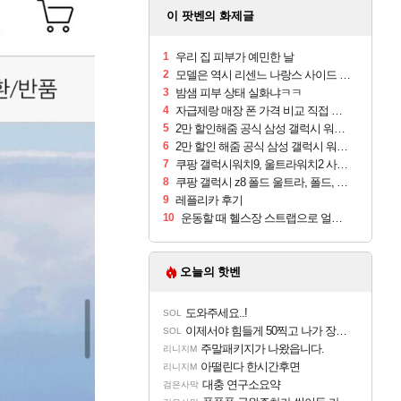
이 팟벤의 화제글
1
우리 집 피부가 예민한 날
2
모델은 역시 리센느 나랑스 사이드 1.25L 1박스
3
밤샘 피부 상태 실화냐ㅋㅋ
4
자급제랑 매장 폰 가격 비교 직접 안가도 되네요
5
2만 할인해줌 공식 삼성 갤럭시 워치9 크림, 40mm, 블루투스
6
2만 할인 해줌 공식 삼성 갤럭시 워치9 실버, 44mm, 블루투스
7
쿠팡 갤럭시워치9, 울트라워치2 사전구매 혜택 받아보세요
8
쿠팡 갤럭시 z8 폴드 울트라, 폴드, 플립 사전예약
9
레플리카 후기
10
운동할 때 헬스장 스트랩으로 얼굴 만졌다가 볼 뒤집어짐
오늘의 핫벤
도와주세요..!
SOL
이제서야 힘들게 50찍고 나가 장궁 받았는데...
SOL
주말패키지가 나왔읍니다.
리니지M
아떨린다 한시간후면
리니지M
대충 연구소요약
검은사막