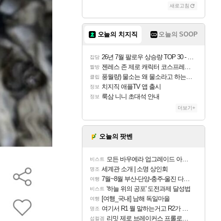
새로고침
오늘의 치지직
오늘의 SOOP
26년 7월 팔로우 상승량 TOP 30 - 월간 치지직
잡담
젠레스 존 제로 캐릭터 코스프레한 꽁주
짤방
풍월량) 물소는 왜 물소라고 하는거야? 아! 그만 ㅋㅋ
클립
치지직 애플TV 앱 출시
정보
룩삼 니니 초대석 안내
정보
더보기+
오늘의 팟벤
모든 바우에라 업그레이드 아이템 획득 위치 공략 (89개)
비스트
세계관 소개 | 소명 상인회
명조
7월~8월 부산-단양-충주-울진 다녀왔어요~
여행
'하늘 위의 공포' 도전과제 달성법
비스트
[여행_국내] 남해 독일마을
여행
여기서 R1 뭘 말하는거고 R2가 뭘말하는걸까요?
명조
리밋 제로 브레이커스 프롤로그 테스트 후기 영상 업로드
섭컬겜