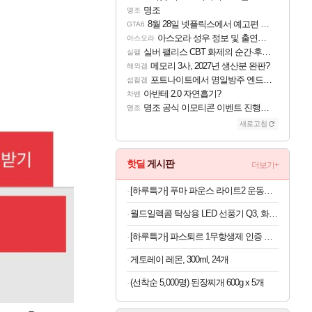
명조
명조
8월 28일 넷플릭스에서 예고편 공개 예정
GTA6
아스오라 성우 정보 및 출연작 모음
아스오라
실버 팰리스 CBT 화제의 순간·후기 모음
실팰
메모리 3사, 2027년 생산분 완판?
해외겜
포트나이트에서 명일방주 엔드필드 [펠리카] 판매 예정
섭컬겜
아반테 2.0 자연흡기?
차벤
명조 공식 이모티콘 이벤트 진행해봤습니다! 참여부터 추첨까지????
명조
새로고침
핫딜
게시판
더보기+
[하루특가] 푸마 파운스 라이트2 운동화 313496
월드일렉콤 탁상용 LED 선풍기 Q3, 화이트, 1개
[하루특가] 파스퇴르 1무항생제 인증 바른목장 우유, 190ml, 24개
게토레이 레몬, 300ml, 24개
(선착순 5,000명) 된장찌개 600g x 5개