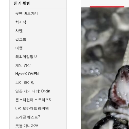
인기 팟벤
팟벤 바로가기
치지직
차벤
걸그룹
여행
해외게임정보
게임 영상
HyperX OMEN
브이 라이징
일곱 개의 대죄: Origin
몬스터헌터 스토리즈3
바이오하자드 레퀴엠
드래곤 퀘스트7
풋볼 매니저26