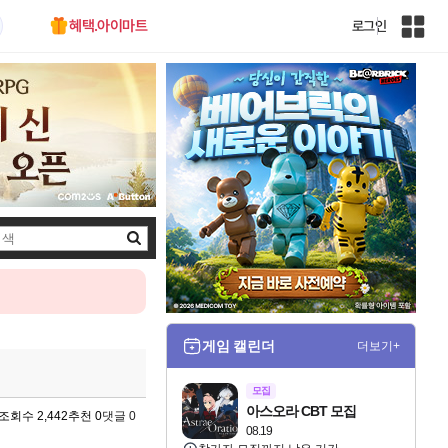
혜택.아이마트
로그인
인
벤
전
체
사
이
트
맵
검
색
게임 캘린더
더보기+
모집
아스오라 CBT 모집
조회수 2,442
추천 0
댓글 0
08.19