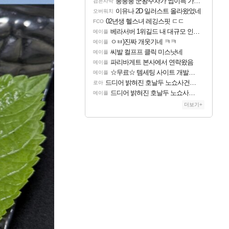
풍풍풍 군왕주차가 씹이득 가성비라고 ????
검은사막
이유나 2D 일러스트 올라왔었네
오버워치
02년생 헬스녀 레깅스핏 ㄷㄷ
FCO
베라서버 1위길드 내 대규모 인원이탈종용 추정사건
메이플
ㅇㅂ)진짜 개웃기네 ㅋㅋ
메이플
씨발 컬프프 클릭 미스낫네
메이플
파리바게트 본사에서 연락왔음
메이플
☆무료☆ 템세팅 사이트 개발자입니다
메이플
드디어 밝혀진 호날두 노쇼사건의 진실 ㅁㅊㄷㄷㄷㄷ
로아
드디어 밝혀진 호날두 노쇼사건의 진실 ㅁㅊㄷㄷㄷㄷ
메이플
더보기+