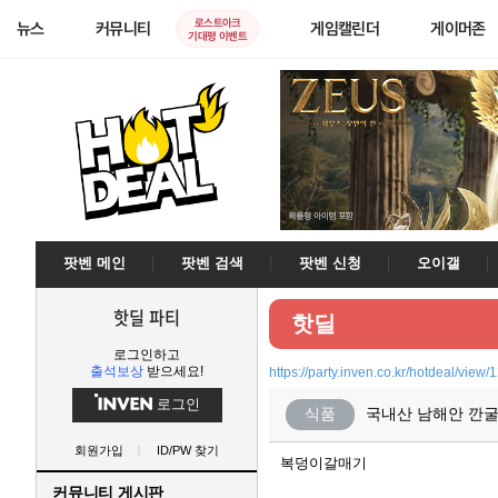
로스트아크
뉴스
커뮤니티
게임캘린더
게이머존
기대평 이벤트
팟벤 메인
팟벤 검색
팟벤 신청
오이갤
핫딜 파티
핫딜
로그인하고
출석보상
받으세요!
https://party.inven.co.kr/hotdeal/view
로그인
식품
국내산 남해안 깐굴 
회원가입
ID/PW 찾기
복덩이갈매기
커뮤니티 게시판