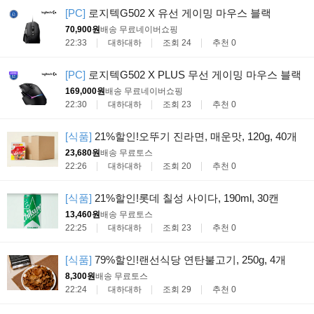
[PC]
로지텍G502 X 유선 게이밍 마우스 블랙
70,900원
배송 무료
네이버쇼핑
22:33
대하대하
조회 24
추천 0
[PC]
로지텍G502 X PLUS 무선 게이밍 마우스 블랙
169,000원
배송 무료
네이버쇼핑
22:30
대하대하
조회 23
추천 0
[식품]
21%할인!오뚜기 진라면, 매운맛, 120g, 40개
23,680원
배송 무료
토스
22:26
대하대하
조회 20
추천 0
[식품]
21%할인!롯데 칠성 사이다, 190ml, 30캔
13,460원
배송 무료
토스
22:25
대하대하
조회 23
추천 0
[식품]
79%할인!랜선식당 연탄불고기, 250g, 4개
8,300원
배송 무료
토스
22:24
대하대하
조회 29
추천 0