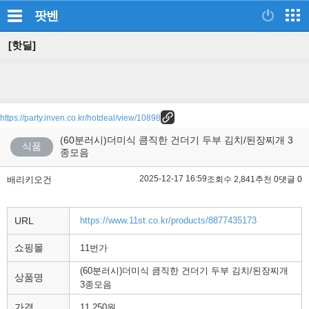
팟벤
[핫딜]
https://party.inven.co.kr/hotdeal/view/10898
(60분러시)더미식 큼직한 건더기 두부 김치/된장찌개 3
식품
종모음
2025-12-17 16:59
배리키오건
조회수 2,841
추천 0
댓글 0
URL
https://www.11st.co.kr/products/8877435173
쇼핑몰
11번가
(60분러시)더미식 큼직한 건더기 두부 김치/된장찌개
상품명
3종모음
가격
11,250원