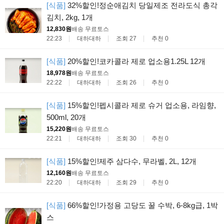
[식품]
32%할인!정순애김치 당일제조 전라도식 총각
김치, 2kg, 1개
12,830원
배송 무료
토스
22:23
대하대하
조회 27
추천 0
[식품]
20%할인!코카콜라 제로 업소용1.25L 12개
18,978원
배송 무료
토스
22:22
대하대하
조회 26
추천 0
[식품]
15%할인!펩시콜라 제로 슈거 업소용, 라임향,
500ml, 20개
15,220원
배송 무료
토스
22:21
대하대하
조회 30
추천 0
[식품]
15%할인!제주 삼다수, 무라벨, 2L, 12개
12,160원
배송 무료
토스
22:20
대하대하
조회 29
추천 0
[식품]
66%할인!가정용 고당도 꿀 수박, 6-8kg급, 1박
스