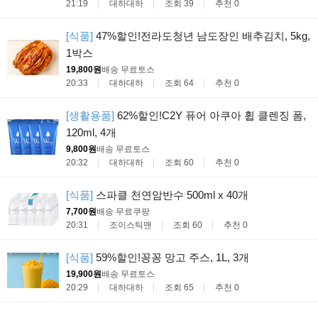
21:19
대하대하
조회 39
추천 0
[식품]
47%할인!전라도청년 남도장인 배추김치, 5kg,
1박스
19,800원
배송 무료
토스
20:33
대하대하
조회 64
추천 0
[생활용품]
62%할인!C2Y 퓨어 아쿠아 휩 클렌징 폼,
120ml, 4개
9,800원
배송 무료
토스
20:32
대하대하
조회 60
추천 0
[식품]
스파클 천연암반수 500ml x 40개
7,700원
배송 무료
쿠팡
20:31
조이스틱맨
조회 60
추천 0
[식품]
59%할인!꽁꽁 망고 주스, 1L, 3개
19,900원
배송 무료
토스
20:29
대하대하
조회 65
추천 0