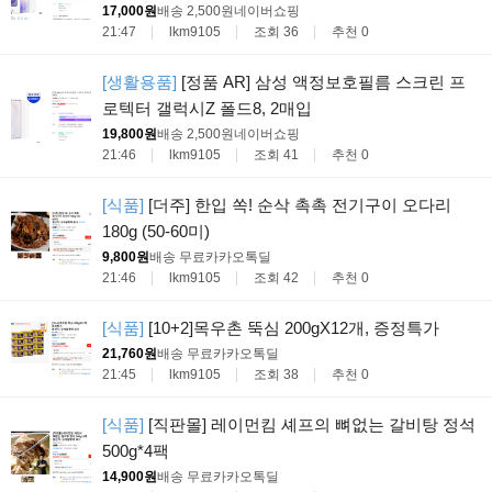
17,000원
배송 2,500원
네이버쇼핑
21:47
lkm9105
조회 36
추천 0
[생활용품]
[정품 AR] 삼성 액정보호필름 스크린 프
로텍터 갤럭시Z 폴드8, 2매입
19,800원
배송 2,500원
네이버쇼핑
21:46
lkm9105
조회 41
추천 0
[식품]
[더주] 한입 쏙! 순삭 촉촉 전기구이 오다리
180g (50-60미)
9,800원
배송 무료
카카오톡딜
21:46
lkm9105
조회 42
추천 0
[식품]
[10+2]목우촌 뚝심 200gX12개, 증정특가
21,760원
배송 무료
카카오톡딜
21:45
lkm9105
조회 38
추천 0
[식품]
[직판몰] 레이먼킴 셰프의 뼈없는 갈비탕 정석
500g*4팩
14,900원
배송 무료
카카오톡딜