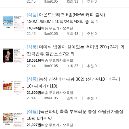
21:45
lkm9105
조회 31
추천 0
[식품]
아몬드브리즈 6종(NEW 커피 출시)
190ML/950ML 10팩/24팩/48팩 중 택 1
14,694원
배송 무료
카카오톡딜
21:45
lkm9105
조회 43
추천 0
[식품]
더미식 밥알이 살아있는 백미밥 200g 24개 외
잡곡밥류,덮밥소스7종 외
18,051원
배송 무료
카카오톡딜
21:44
lkm9105
조회 37
추천 0
[식품]
농심 신신너너짜짜 30입 (신라면10+너구리
10+짜파게티10)
21,600원
배송 무료
카카오톡딜
21:44
lkm9105
조회 36
추천 0
[식품]
[득근파티] 촉촉 부드러운 통살 스팀닭가슴살
18팩 6가지맛
21,027원
배송 무료
카카오톡딜