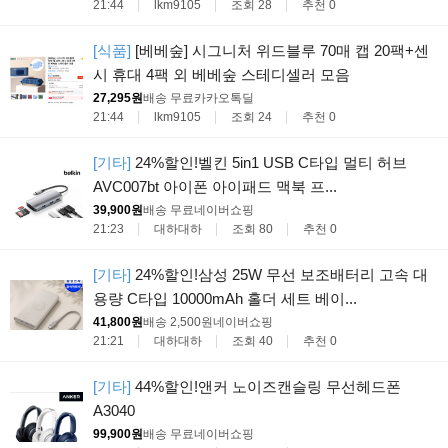
21:44
lkm9105
조회 28
추천 0
[식품]
[베베숲] 시그니처 위드블루 70매 캡 20팩+센
시 휴대 4팩 외 베베숲 스테디셀러 모음
27,295원
배송 무료
카카오톡딜
21:44
lkm9105
조회 24
추천 0
[기타]
24%할인!벨킨 5in1 USB C타입 멀티 허브
AVC007bt 아이폰 아이패드 맥북 프...
39,900원
배송 무료
네이버쇼핑
21:23
대하대하
조회 80
추천 0
[기타]
24%할인!삼성 25W 무선 보조배터리 고속 대
용량 C타입 10000mAh 홀더 세트 베이...
41,800원
배송 2,500원
네이버쇼핑
21:21
대하대하
조회 40
추천 0
[기타]
44%할인!앤커 노이즈캔슬링 무선헤드폰
A3040
99,900원
배송 무료
네이버쇼핑