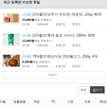
최근 등록된 비슷한 핫딜
[식품]
21%할인!오뚜기 진라면, 매운맛, 120g, 40개
23,680원
배송 무료
토스
22:26
대하대하
조회 20
추천 0
[식품]
21%할인!롯데 칠성 사이다, 190ml, 30캔
13,460원
배송 무료
토스
22:25
대하대하
조회 23
추천 0
[식품]
79%할인!랜선식당 연탄불고기, 250g, 4개
8,300원
배송 무료
토스
22:24
대하대하
조회 29
추천 0
더보기 +
목록
글쓰기
식품
생활용품
게임
PC
가전
의류
화장