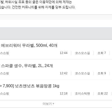
에브리워터 무라벨, 500ml, 40개
스쇼핑
12:44
코스모스길
조회 7
스파클 생수, 무라벨, 2L, 24개
스쇼핑
12:42
코스모스길
조회 9
 -> 7,900] 넛츠앤넛츠 볶음땅콩 1kg
스쇼핑
12:18
조이스틱맨
조회 22
더보기 +