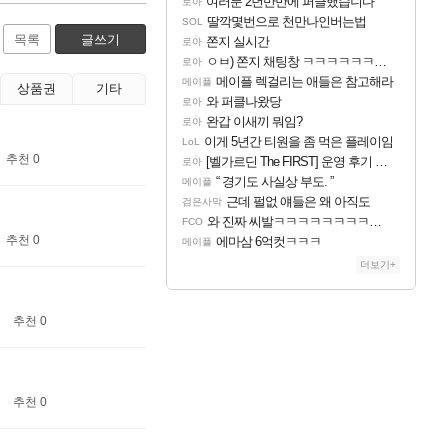
여러분 2년반만에 퍼클했습니다
로아
딸깍몇번으로 천만나인버는법
SOL
목록
글쓰기
쫀지 실시간
로아
ㅇㅂ) 쫀지 채팅창 ㅋㅋㅋㅋㅋㅋㅋㅋㅋㅋㅋ
로아
메이플 렉걸리는 애들은 참고해라
메이플
상품권
기타
와 퍼클나왔당
로아
완갑 이새끼 뭐임?
로아
이게 5년간 티원을 좀 먹은 플레이임
LoL
추천 0
[벨가르딘 The FIRST] 운영 후기 + 1~3위 공대 축하 Ai짤
로아
“ 경기도 사실상 부도. ”
메이플
근데 펄없 얘들은 왜 아직도
검은사막
와 진짜 씨발ㅋㅋㅋㅋㅋㅋㅋㅋㅋㅋㅋㅋㅋㅋㅋㅋ
FCO
추천 0
에마삼 6억컷ㅋㅋㅋ
메이플
더보기+
추천 0
추천 0