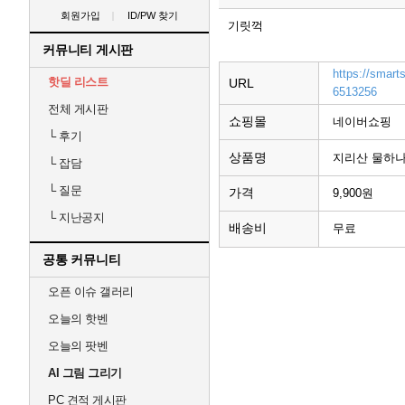
회원가입
ID/PW 찾기
기릿꺽
커뮤니티 게시판
https://smart
핫딜 리스트
URL
6513256
전체 게시판
쇼핑몰
네이버쇼핑
└
후기
상품명
지리산 물하나 무
└
잡담
└
질문
가격
9,900원
└
지난공지
배송비
무료
공통 커뮤니티
오픈 이슈 갤러리
오늘의 핫벤
오늘의 팟벤
AI 그림 그리기
PC 견적 게시판