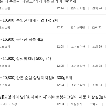
6분 내 주문시 내일도착] 케이준 프라이 2kg 6개
토스쇼핑
12:14
조이스틱맨
조회 24
 -> 18,900] 수입산 대패 삼겹 1kg 2팩
토스쇼핑
12:11
조이스틱맨
조회 31
 -> 16,900] 국내산 딱복 4kg
토스쇼핑
12:08
조이스틱맨
조회 29
 -> 11,900] 성심닭갈비 500g 2개
토스쇼핑
12:05
조이스틱맨
조회 28
 -> 20,800] 한돈 순살 양념돼지갈비 300g 5개
토스쇼핑
12:03
조이스틱맨
조회 24
딜][고양이의 날] [호퍼 패키지] 리터로봇4 고양이 자동 화장실(블랙
무료
네이버쇼핑
12:03
보물찾자
조회 26