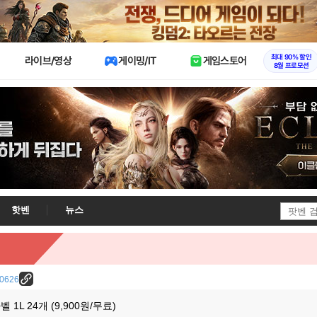
X
최대 90% 할인
라이브/영상
게이밍/IT
게임스토어
8월 프로모션
핫벤
뉴스
/10626
1L 24개 (9,900원/무료)