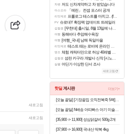
저도 신차계약하고 차 받았습니다
차벤
「에린」 컨셉 포스터 공개
아스오라
프롤로그 테스트를 마치고.. (feat. 리아)
리밋제로
슈로대Y 확장팩 업데이트 트레일러
PV
[무한대] 출시일, 8월 13일에 나오나
섭컬겜
동해바다 추암해수욕장
여행
[여행_국내] 남해 독일마을
여행
테스트 때는 로비에 온라인 기능이 있는데
리밋제로
체험 캐릭터만으로 허상 40레벨 하이와티아 5분 컷!｜에이메스·린네·모니에 명함
명조
섬란 카구라 개발사 신작 [시노비 넥서스] 연내 출시 예정
섭컬겜
어딘가 이상한 단서 조사
실팰
새로고침
핫딜
게시판
더보기+
[오늘 끝딜] [기장끝집 오직전복죽 5팩] 전복내장 간편 밀키트 영양식 아침식사대용
새로고침
[오늘 끝딜] N배송 아띠빠스 아기 미술가운 유아 전신 촉감놀이 문센 방수 앞치마 모래놀이옷 아띠베어 S
새로고침
[35,900 -> 11,900] 성심닭갈비 500g 2개
[37,900 -> 16,900] 국내산 딱복 4kg