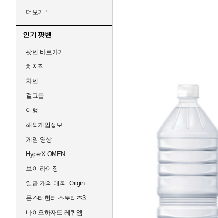
더보기
인기 팟벤
팟벤 바로가기
치지직
차벤
걸그룹
여행
해외게임정보
게임 영상
HyperX OMEN
브이 라이징
일곱 개의 대죄: Origin
몬스터헌터 스토리즈3
바이오하자드 레퀴엠