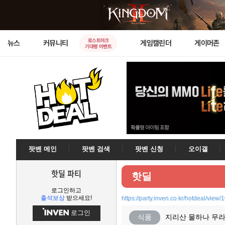
로스트아크
뉴스
커뮤니티
게임캘린더
게이머존
기대평 이벤트
팟벤 메인
팟벤 검색
팟벤 신청
오이갤
핫딜 파티
핫딜
로그인하고
출석보상
받으세요!
https://party.inven.co.kr/hotdeal/view
로그인
식품
지리산 물하나 무라벨 