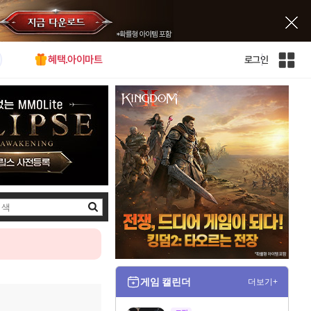
혜택.아이마트
로그인
인
벤
전
체
사
이
트
맵
검
색
게임 캘린더
더보기+