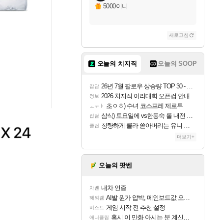
5000이니
새로고침
오늘의 치지직
오늘의 SOOP
26년 7월 팔로우 상승량 TOP 30 - 월간 치지직
잡담
2026 치지직 이리대회 오픈컵 안내
정보
초ㅇㅎ) 수녀 코스프레 제로투
ㅗㅜㅑ
삼식) 토요일에 vs한동숙 롤 내전 예정
잡담
청량하게 콜라 쏟아버리는 유니 ㅋㅋㅋ
클립
더보기+
오늘의 팟벤
내차 인증
차벤
AI발 원가 압박, 메인보드값 오르나
해외겜
게임 시작 전 추천 설정
비스트
혹시 이 만화 아시는 분 계신가요
애니클립