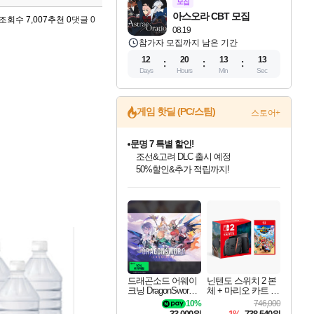
모집
아스오라 CBT 모집
조회수 7,007
추천 0
댓글 0
08.19
참가자 모집까지 남은 기간
12
20
13
12
Days
Hours
Min
Sec
게임 핫딜 (PC/스팀)
스토어+
문명 7 특별 할인!
조선&고려 DLC 출시 예정
50%할인&추가 적립까지!
귀무자: 검의 길 예약 판매 중!
10% 할인과
이니&베니 혜택까지!
인벤게임즈 8월 특별 할인!
드래곤소드: 어웨이크닝 입점!
비스트 오브 리인카네이션 정식 출시!
커세어 코브 출시 기념 할인!
더 렐릭 퍼스트 가디언 정식 출시
베데스다 40주년 기념 할인 중!
마블 투혼 파이팅 소울즈 예약 판매 중!
캡콤 프렌차이즈 할인 진행 중!
캡콤 일부 상품 상시 할인
스타워즈 은하계 레이서
로블록스 기프트 카드 공식 입점
인기 퍼블리셔 모음!
스팀으로 만나는 드래곤소드!
게임프릭 신작 IP
해적'섬'을 발전시키자!
설화x하드코어 액션!
베데스다의 명작들을
마블 히어로 총 출동&화려한 격투!
몬헌, 바하 등 인기 IP를
몬헌 와일즈 & 드래곤즈 도그마2
인벤게임즈에서 10% 추가 적립
Robux를 가장 안전하고
최대 90% 할인가를 만나보세요!
네이버혜택과 함께 만나보세요!
네이버 혜택가와 함께 예약하세요!
할인&네이버혜택으로 만나보세요!
네이버페이 혜택과 만나보세요!
40주년 프로모션으로 만나보세요!
네이버 포인트 혜택까지!
할인가에 만나보세요!
일부 에디션 상시 할인!
혜택으로 예약 판매 중
편안하게 충전하세요
드래곤소드 어웨이
닌텐도 스위치 2 본
크닝 DragonSword A
체 + 마리오 카트 월
wakening
드
10%
746,000