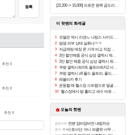
[22,200 -> 15,000] 프로즌 원팩 곱도리탕 590g 2개
등록
이 팟벤의 화제글
1
모델은 역시 리센느 나랑스 사이드 1.25L 1박스
2
밤샘 피부 상태 실화냐ㅋㅋ
3
자급제랑 매장 폰 가격 비교 직접 안가도 되네요
4
2만 할인해줌 공식 삼성 갤럭시 워치9 크림, 40mm, 블루투스
5
2만 할인 해줌 공식 삼성 갤럭시 워치9 실버, 44mm, 블루투스
추천 0
6
쿠팡 갤럭시워치9, 울트라워치2 사전구매 혜택 받아보세요
7
쿠팡 갤럭시 z8 폴드 울트라, 폴드, 플립 사전예약
8
레플리카 후기
9
운동할 때 헬스장 스트랩으로 얼굴 만졌다가 볼 뒤집어짐
추천 0
10
헬스장에서 땀 흘리고 세수 바로 안 하면 트러블 나냐?
오늘의 핫벤
추천 0
전분 얌비얌버전 내림차순
검은사막
ㅇㅂ) 로사단: 아니 퍼클팟 너무 심하네 예의가 없어(?)
로아