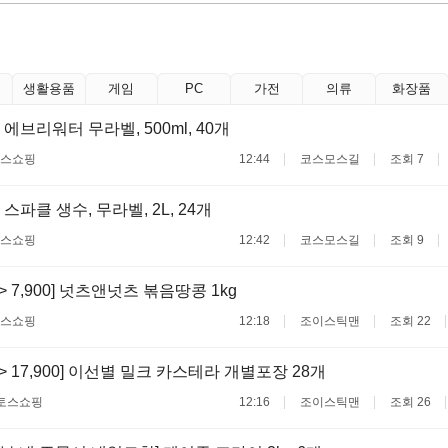
생활용품
게임
PC
가전
의류
화장품
에브리워터 무라벨, 500ml, 40개
스쇼핑
12:44
코스모스길
조회 7
스파클 생수, 무라벨, 2L, 24개
스쇼핑
12:42
코스모스길
조회 9
 -> 7,900] 넛츠앤넛츠 볶음땅콩 1kg
스쇼핑
12:18
조이스틱맨
조회 22
0 -> 17,900] 이선별 밀크 카스테라 개별포장 28개
토스쇼핑
12:16
조이스틱맨
조회 26