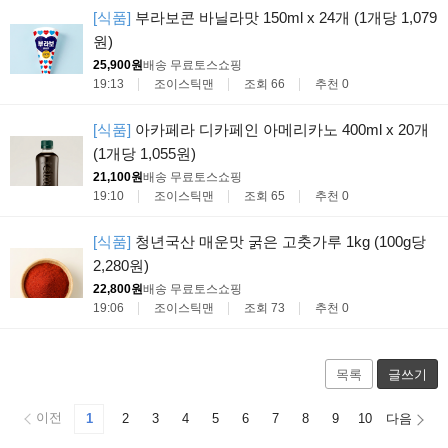
[식품]
부라보콘 바닐라맛 150ml x 24개 (1개당 1,079
원)
25,900원
배송 무료
토스쇼핑
19:13
조이스틱맨
조회 66
추천 0
[식품]
아카페라 디카페인 아메리카노 400ml x 20개
(1개당 1,055원)
21,100원
배송 무료
토스쇼핑
19:10
조이스틱맨
조회 65
추천 0
[식품]
청년국산 매운맛 굵은 고춧가루 1kg (100g당
2,280원)
22,800원
배송 무료
토스쇼핑
19:06
조이스틱맨
조회 73
추천 0
목록
글쓰기
이전
1
2
3
4
5
6
7
8
9
10
다음