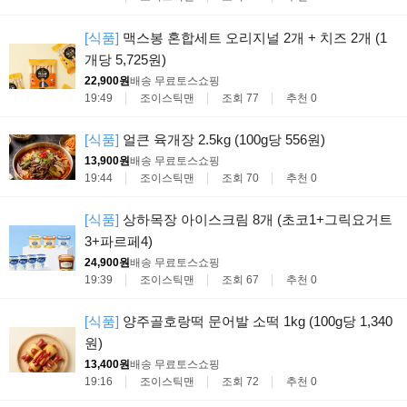
[식품]
맥스봉 혼합세트 오리지널 2개 + 치즈 2개 (1
개당 5,725원)
22,900원
배송 무료
토스쇼핑
19:49
조이스틱맨
조회 77
추천 0
[식품]
얼큰 육개장 2.5kg (100g당 556원)
13,900원
배송 무료
토스쇼핑
19:44
조이스틱맨
조회 70
추천 0
[식품]
상하목장 아이스크림 8개 (초코1+그릭요거트
3+파르페4)
24,900원
배송 무료
토스쇼핑
19:39
조이스틱맨
조회 67
추천 0
[식품]
양주골호랑떡 문어발 소떡 1kg (100g당 1,340
원)
13,400원
배송 무료
토스쇼핑
19:16
조이스틱맨
조회 72
추천 0