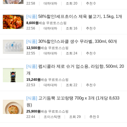
22:58
대하대하
조회 20
추천 0
[식품]
58%할인!셰프초이스 제육 불고기, 1.5kg, 1개
8,600원
배송 무료
토스쇼핑
22:56
대하대하
조회 16
추천 0
[식품]
30%할인!스파클 생수 무라벨, 330ml, 60개
12,500원
배송 무료
토스쇼핑
22:55
대하대하
조회 24
추천 0
[식품]
펩시콜라 제로 슈거 업소용, 라임향, 500ml, 20
개
15,240원
배송 무료
토스쇼핑
22:53
대하대하
조회 22
추천 0
[식품]
고기듬뿍 꼬꼬랑땡 700g x 3개 (1개당 8,633
원)
25,900원
배송 무료
토스쇼핑
22:44
조이스틱맨
조회 29
추천 0