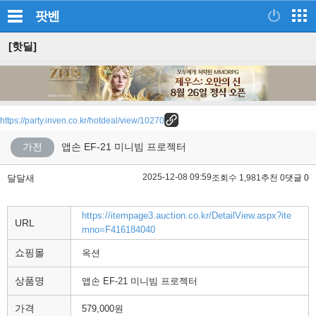
팟벤
[핫딜]
https://party.inven.co.kr/hotdeal/view/10270
가전
앱손 EF-21 미니빔 프로젝터
2025-12-08 09:59
달달새
조회수 1,981
추천 0
댓글 0
https://itempage3.auction.co.kr/DetailView.aspx?ite
URL
mno=F416184040
쇼핑몰
옥션
상품명
앱손 EF-21 미니빔 프로젝터
가격
579,000원