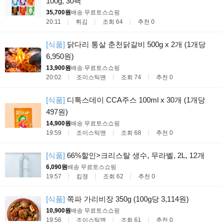
100g, 30팩
35,700원
배송 무료
토스쇼핑
20:11
튀김
조회 64
추천 0
[식품]
닭다리 통살 춘천닭갈비 500g x 2개 (1개당
6,950원)
13,900원
배송 무료
토스쇼핑
20:02
조이스틱맨
조회 74
추천 0
[식품]
디톡스데이 CCA주스 100ml x 30개 (1개당
497원)
14,900원
배송 무료
토스쇼핑
19:59
조이스틱맨
조회 68
추천 0
[식품]
66%할인>크리스탈 생수, 무라벨, 2L, 12개
6,090원
배송 무료
토스쇼핑
19:57
킴졍
조회 62
추천 0
[식품]
쪽파 가리비장 350g (100g당 3,114원)
10,900원
배송 무료
토스쇼핑
19:56
조이스틱맨
조회 61
추천 0