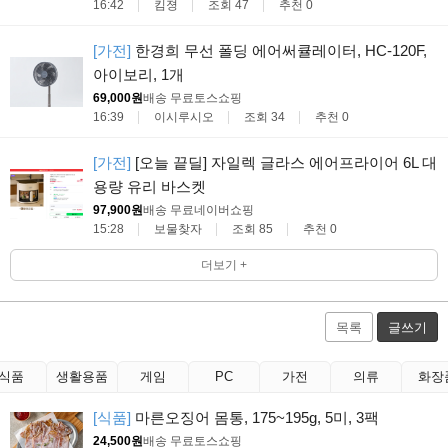
16:42
킴졍
조회 47
추천 0
[가전]
한경희 무선 폴딩 에어써큘레이터, HC-120F,
아이보리, 1개
69,000원
배송 무료
토스쇼핑
16:39
이시루시오
조회 34
추천 0
[가전]
[오늘 끝딜] 자일렉 글라스 에어프라이어 6L 대
용량 유리 바스켓
97,900원
배송 무료
네이버쇼핑
15:28
보물찾자
조회 85
추천 0
더보기 +
목록
글쓰기
식품
생활용품
게임
PC
가전
의류
화장
[식품]
마른오징어 몸통, 175~195g, 5미, 3팩
24,500원
배송 무료
토스쇼핑