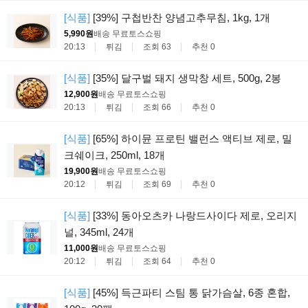
[식품]
[39%] 구첩반찬 양념고추무침, 1kg, 1개
5,990원
배송 무료
토스쇼핑
20:13
튀김
조회 63
추천 0
[식품]
[35%] 달구벌 돼지 생막창 세트, 500g, 2봉
12,900원
배송 무료
토스쇼핑
20:13
튀김
조회 66
추천 0
[식품]
[65%] 하이뮨 프로틴 밸런스 액티브 제로, 밀
크쉐이크, 250ml, 18개
19,900원
배송 무료
토스쇼핑
20:12
튀김
조회 69
추천 0
[식품]
[33%] 동아오츠카 나랑드사이다 제로, 오리지
널, 345ml, 24개
11,000원
배송 무료
토스쇼핑
20:12
튀김
조회 64
추천 0
[식품]
[45%] 득근파티 스팀 통 닭가슴살, 6종 혼합,