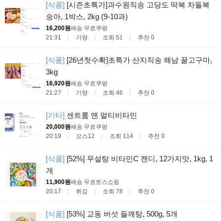
[식품]
[시즌초특가]과수원직송 고당도 딱복 차돌복
숭아, 1박스, 2kg (9-10과)
16,200원
배송 무료
쿠팡
21:31
기랑
조회 51
추천 0
[식품]
[26년첫수확]초특가 산지직송 해남 꿀고구마,
3kg
16,920원
배송 무료
쿠팡
21:27
기랑
조회 46
추천 0
[기타]
센트룸 맨 멀티비타민
20,000원
배송 무료
쿠팡
20:19
요스12
조회 114
추천 0
[식품]
[52%] 무설탕 비타민C 캔디, 12가지맛, 1kg, 1
개
11,900원
배송 무료
토스쇼핑
20:17
튀김
조회 78
추천 0
[식품]
[53%] 교동 버섯 들깨탕, 500g, 5개