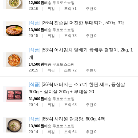
12,900원
배송 무료
토스쇼핑
20:16
튀김
조회 71
추천 0
[식품]
[26%] 쟌슨빌 더진한 부대찌개, 500g, 3개
13,900원
배송 무료
토스쇼핑
20:15
튀김
조회 73
추천 0
[식품]
[53%] 어사김치 알배기 쌈배추 겉절이, 2kg, 1
개
14,500원
배송 무료
토스쇼핑
20:15
튀김
조회 72
추천 0
[식품]
[36%] 배터지는 소고기 한판 세트, 등심살
300g + 살치살 200g + 부채살 20...
31,900원
배송 무료
토스쇼핑
20:14
튀김
조회 63
추천 0
[식품]
[65%] 사리원 닭곰탕, 600g, 4팩
13,900원
배송 무료
토스쇼핑
20:14
튀김
조회 64
추천 0