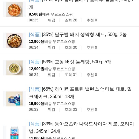
개
8,500원
배송 무료
토스쇼핑
06:35
튀김
조회 28
추천 0
[식품]
[35%] 달구벌 돼지 생막창 세트, 500g, 2봉
12,900원
배송 무료
토스쇼핑
06:34
튀김
조회 30
추천 0
[식품]
[53%] 교동 버섯 들깨탕, 500g, 5개
12,900원
배송 무료
토스쇼핑
06:34
튀김
조회 31
추천 0
[식품]
[65%] 하이뮨 프로틴 밸런스 액티브 제로, 밀
크쉐이크, 250ml, 18개
19,900원
배송 무료
토스쇼핑
06:33
튀김
조회 33
추천 0
[식품]
[33%] 동아오츠카 나랑드사이다 제로, 오리지
널, 345ml, 24개
11,000원
배송 무료
토스쇼핑