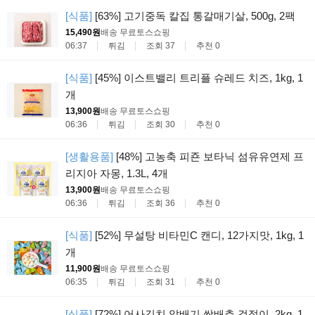
[식품]
[63%] 고기중독 칼집 통갈매기살, 500g, 2팩
15,490원
배송 무료
토스쇼핑
06:37
튀김
조회 37
추천 0
[식품]
[45%] 이스트밸리 트리플 슈레드 치즈, 1kg, 1
개
13,900원
배송 무료
토스쇼핑
06:36
튀김
조회 30
추천 0
[생활용품]
[48%] 고농축 피죤 보타닉 섬유유연제 프
리지아 자몽, 1.3L, 4개
13,900원
배송 무료
토스쇼핑
06:36
튀김
조회 36
추천 0
[식품]
[52%] 무설탕 비타민C 캔디, 12가지맛, 1kg, 1
개
11,900원
배송 무료
토스쇼핑
06:35
튀김
조회 31
추천 0
[식품]
[72%] 어사김치 알배기 쌈배추 겉절이, 2kg, 1