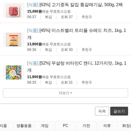
[식품]
[63%] 고기중독 칼집 통갈매기살, 500g, 2팩
15,490원
배송 무료
토스쇼핑
06:37
튀김
조회 37
추천 0
[식품]
[45%] 이스트밸리 트리플 슈레드 치즈, 1kg, 1
개
13,900원
배송 무료
토스쇼핑
06:36
튀김
조회 30
추천 0
[식품]
[52%] 무설탕 비타민C 캔디, 12가지맛, 1kg, 1
개
11,900원
배송 무료
토스쇼핑
06:35
튀김
조회 31
추천 0
더보기 +
목록
글쓰기
식품
생활용품
게임
PC
가전
의류
화장