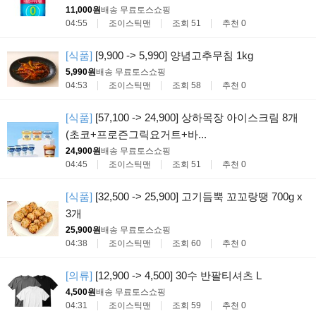
11,000원
배송 무료
토스쇼핑
04:55
조이스틱맨
조회 51
추천 0
[식품]
[9,900 -> 5,990] 양념고추무침 1kg
5,990원
배송 무료
토스쇼핑
04:53
조이스틱맨
조회 58
추천 0
[식품]
[57,100 -> 24,900] 상하목장 아이스크림 8개
(초코+프로즌그릭요거트+바...
24,900원
배송 무료
토스쇼핑
04:45
조이스틱맨
조회 51
추천 0
[식품]
[32,500 -> 25,900] 고기듬뿍 꼬꼬랑땡 700g x
3개
25,900원
배송 무료
토스쇼핑
04:38
조이스틱맨
조회 60
추천 0
[의류]
[12,900 -> 4,500] 30수 반팔티셔츠 L
4,500원
배송 무료
토스쇼핑
04:31
조이스틱맨
조회 59
추천 0