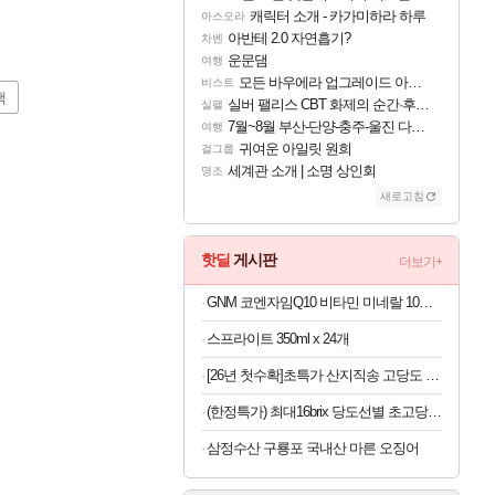
캐릭터 소개 - 카가미하라 하루
아스오라
아반테 2.0 자연흡기?
차벤
운문댐
여행
모든 바우에라 업그레이드 아이템 획득 위치 공략 (89개)
비스트
색
실버 팰리스 CBT 화제의 순간·후기 모음
실팰
7월~8월 부산-단양-충주-울진 다녀왔어요~
여행
귀여운 아일릿 원희
걸그룹
세계관 소개 | 소명 상인회
명조
새로고침
핫딜
게시판
더보기+
GNM 코엔자임Q10 비타민 미네랄 10종 120정
스프라이트 350ml x 24개
[26년 첫수확]초특가 산지직송 고당도 딱복 차돌복숭아, 1박스, 2kg (9-10과)
(한정특가) 최대16brix 당도선별 초고당도 수박 7kg
삼정수산 구룡포 국내산 마른 오징어