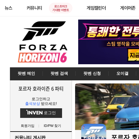
로스트아크
뉴스
커뮤니티
게임캘린더
게이머존
기대평 이벤트
팟벤 메인
팟벤 검색
팟벤 신청
오이갤
포르자 호라이즌 6 파티
로그인하고
출석보상
받으세요!
로그인
회원가입
ID/PW 찾기
포르자 호
커뮤니티 게시판