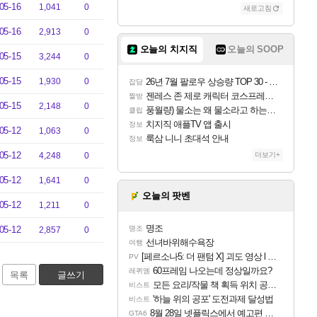
05-16
1,041
0
새로고침
05-16
2,913
0
오늘의 치지직
오늘의 SOOP
05-15
3,244
0
05-15
1,930
0
26년 7월 팔로우 상승량 TOP 30 - 월간 치지직
잡담
젠레스 존 제로 캐릭터 코스프레한 꽁주
짤방
05-15
2,148
0
풍월량) 물소는 왜 물소라고 하는거야? 아! 그만 ㅋㅋ
클립
치지직 애플TV 앱 출시
정보
05-12
1,063
0
룩삼 니니 초대석 안내
정보
05-12
4,248
0
더보기+
05-12
1,641
0
오늘의 팟벤
05-12
1,211
0
명조
05-12
명조
2,857
0
선녀바위해수욕장
여행
[페르소나5: 더 팬텀 X] 괴도 영상 l 타카마키 안·댄싱 스타
PV
60프레임 나오는데 정상일까요?
레퀴엠
목록
글쓰기
모든 요리/작물 책 획득 위치 공략 (36개) - 미식가 도전과제
비스트
'하늘 위의 공포' 도전과제 달성법
비스트
8월 28일 넷플릭스에서 예고편 공개 예정
GTA6