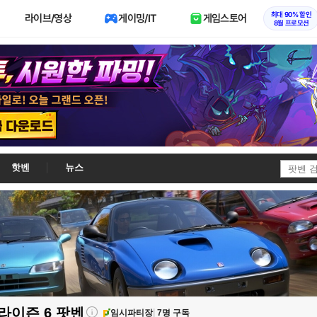
최대 90% 할인
라이브/영상
게이밍/IT
게임스토어
8월 프로모션
핫벤
뉴스
라이즌 6
팟벤
임시파티장
7명 구독