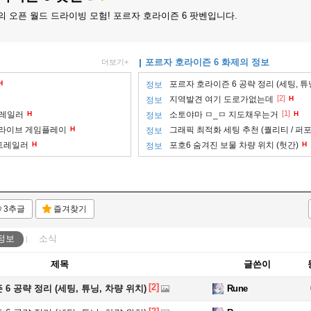
의 오픈 월드 드라이빙 모험! 포르자 호라이즌 6 팟벤입니다.
포르자 호라이즌 6 화제의 정보
더보기+
H
포르자 호라이즌 6 공략 정리 (세팅, 튜
정보
[2]
지역발견 여기 도로가없는데
H
정보
[1]
트레일러
H
소토야마 ㅁ_ㅁ 지도채우는거
H
정보
 드라이브 게임플레이
H
그래픽 최적화 세팅 추천 (퀄리티 / 퍼
정보
 트레일러
H
포호6 숨겨진 보물 차량 위치 (헛간)
H
정보
3추글
즐겨찾기
정보
소식
제목
글쓴이
[2]
6 공략 정리 (세팅, 튜닝, 차량 위치)
Rune