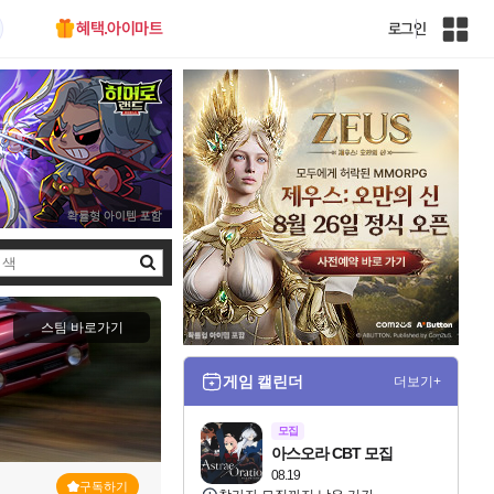
혜택.아이마트
로그인
인
벤
전
체
사
이
트
맵
검
색
스팀 바로가기
게임 캘린더
더보기+
모집
아스오라 CBT 모집
08.19
구독하기