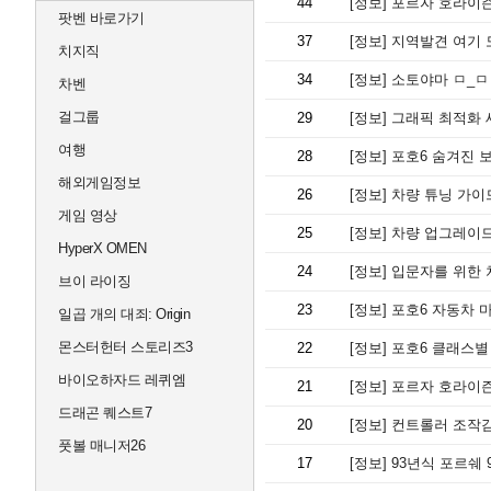
44
[정보]
포르자 호라이즌 
팟벤 바로가기
37
[정보]
지역발견 여기
치지직
34
[정보]
소토야마 ㅁ_ㅁ
차벤
걸그룹
29
[정보]
그래픽 최적화 세
여행
28
[정보]
포호6 숨겨진 보
해외게임정보
26
[정보]
차량 튜닝 가이드
게임 영상
25
[정보]
차량 업그레이드
HyperX OMEN
24
[정보]
입문자를 위한 차
브이 라이징
23
[정보]
포호6 자동차 
일곱 개의 대죄: Origin
몬스터헌터 스토리즈3
22
[정보]
포호6 클래스별
바이오하자드 레퀴엠
21
[정보]
포르자 호라이즌
드래곤 퀘스트7
20
[정보]
컨트롤러 조작감
풋볼 매니저26
17
[정보]
93년식 포르쉐 