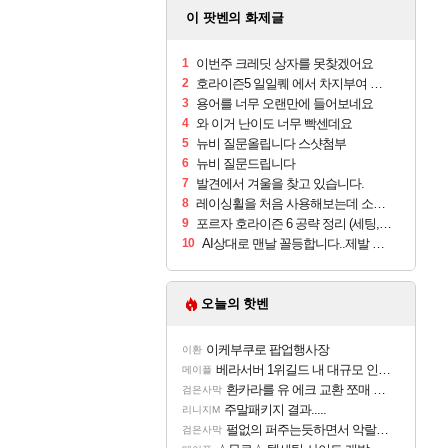
이 팟벤의 화제글
1
이번주 크레딧 상자를 못찾겠어요
2
호라이즌5 일일퀘 에서 차지부여 기술1회?!
3
용어를 너무 오랜만에 들어보네요
4
와 이거 난이도 너무 빡센데요
5
뉴비 질문올립니다 스샷첨부
6
뉴비 질문드립니다
7
발견에서 겨울을 찾고 있습니다.
8
레이싱휠을 처음 사용해보는데 소음이 정상적인걸까요?
9
포르자 호라이즌 6 공략 정리 (세팅, 튜닝, 차량 위치)
10
AI상대로 맨날 꼴등합니다..제발 도와주세요 어케 합니까?
오늘의 핫벤
이케부쿠로 팝업행사장
이환
베라서버 1위길드 내 대규모 인원이탈종용 추정사건
메이플
환카라를 유 에크 교환 쪼매 서운함..
검은사막
주말패키지 결과.....
리니지M
펄없의 퍼주는듯하면서 악랄한 BM 설계
검은사막