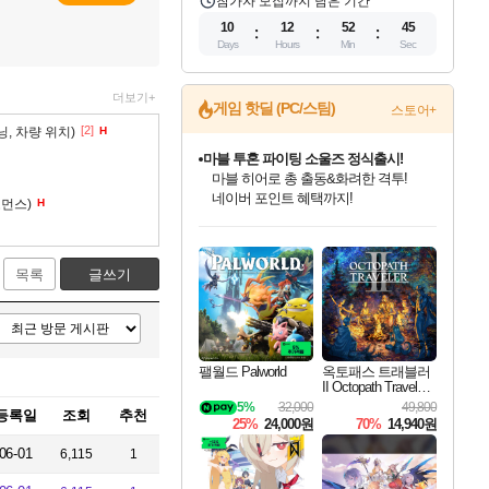
참가자 모집까지 남은 기간
10
12
52
44
Days
Hours
Min
Sec
더보기+
게임 핫딜 (PC/스팀)
스토어+
[2]
닝, 차량 위치)
H
마블 투혼 파이팅 소울즈 정식출시!
마블 히어로 총 출동&화려한 격투!
네이버 포인트 혜택까지!
포먼스)
H
인벤게임즈 8월 특별 할인!
드래곤소드: 어웨이크닝 입점!
문명 7 특별 할인!
귀무자: 검의 길 예약 판매 중!
비스트 오브 리인카네이션 정식 출시!
커세어 코브 출시 기념 할인!
더 렐릭 퍼스트 가디언 정식 출시
베데스다 40주년 기념 할인 중!
캡콤 프렌차이즈 할인 진행 중!
캡콤 일부 상품 상시 할인
스타워즈 은하계 레이서
로블록스 기프트 카드 공식 입점
인기 퍼블리셔 모음!
스팀으로 만나는 드래곤소드!
조선&고려 DLC 출시 예정
10% 할인과
게임프릭 신작 IP
해적'섬'을 발전시키자!
설화x하드코어 액션!
베데스다의 명작들을
몬헌, 바하 등 인기 IP를
몬헌 와일즈 & 드래곤즈 도그마2
인벤게임즈에서 10% 추가 적립
Robux를 가장 안전하고
최대 90% 할인가를 만나보세요!
네이버혜택과 함께 만나보세요!
50%할인&추가 적립까지!
이니&베니 혜택까지!
네이버 혜택가와 함께 예약하세요!
할인&네이버혜택으로 만나보세요!
네이버페이 혜택과 만나보세요!
40주년 프로모션으로 만나보세요!
할인가에 만나보세요!
일부 에디션 상시 할인!
혜택으로 예약 판매 중
편안하게 충전하세요
목록
글쓰기
팰월드 Palworld
옥토패스 트래블러
II Octopath Traveler I
I
5%
32,000
49,800
등록일
조회
추천
25%
24,000원
70%
14,940원
06-01
6,115
1