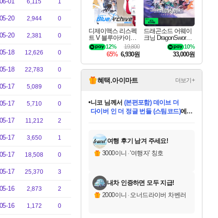
06-01
6,115
1
05-20
2,944
0
디제이맥스 리스펙
드래곤소드 어웨이
05-20
2,381
0
트 V 블루아카이브
크닝 DragonSword A
팩 DJMAX RESPE
wakening
12%
19,800
10%
CT V Blue Archive P
05-18
12,626
0
65%
6,930원
33,000원
ack DLC
05-18
22,783
0
혜택.아이마트
더보기+
05-17
5,089
0
니코
님께서
(본편포함) 데이브 더
05-17
5,710
0
다이버 인 더 정글 번들 (스팀코드)
에
미스골든위크
별땡
당첨되셨습니다.
한건했습니다
프로틴스101
별빛희망
미오몬도
아기쿠키
eksxo
칠부
설레임v
어느덧
동작그만
영웅97
우는무
유리별
나무아래쉼터
달빛아이
밍끼
해무
님께서
님께서
님께서
님께서
님께서
님께서
님께서
님께서
님께서
님께서
님께서
님께서
님께서
님께서
님께서
엘든 링 밤의 통치자
님께서
네이버페이 1만원
로블록스 기프트카드
엘든 링 밤의 통치자
님께서
님께서
님께서
디스코 엘리시움 최종판
엘든 링 밤의 통치자
네이버페이 1만원
로블록스 기프트카드
인투 더 브리치
로블록스 기프트카드
로블록스 기프트카드
엘든 링 밤의 통치자
(본편포함) 데이브 더
(본편포함) 데이브 더
드래곤 퀘스트 XI S
네이버페이 1만원
몬스터 헌터 월드
마피아
로블록스
05-17
11,212
2
아이스본 마스터 에디션 (스팀코드)
디럭스 에디션 (스팀코드)
데피니티브 에디션 (스팀코드)
교환권
1만원권
디럭스 에디션 (스팀코드)
다이버 인 더 정글 번들 (스팀코드)
(스팀코드)
교환권
1만원권
디럭스 에디션 (스팀코드)
다이버 인 더 정글 번들 (스팀코드)
(스팀코드)
교환권
1만원권
기프트카드 1만 5천원권
지나간 시간을 찾아서 데피니티브
2만원권
디럭스 에디션 (스팀코드)
에 당첨되셨습니다.
에 당첨되셨습니다.
에 당첨되셨습니다.
에 당첨되셨습니다.
에 당첨되셨습니다.
에 당첨되셨습니다.
를 교환.
에 당첨되셨습니다.
에 당첨되셨습니다.
를 교환.
에
에
에
에
에
에
에
를
05-17
교환.
당첨되셨습니다.
당첨되셨습니다.
당첨되셨습니다.
당첨되셨습니다.
당첨되셨습니다.
당첨되셨습니다.
에디션 (스팀코드)
당첨되셨습니다.
를 교환.
3,650
1
여행 후기 남겨 주세요!
3000이니
·
'여행자' 칭호
05-17
18,508
0
05-17
25,370
3
내차 인증하면 모두 지급!
05-16
2,873
2
2000이니
·
오너드라이버 차벤러
05-16
1,172
0