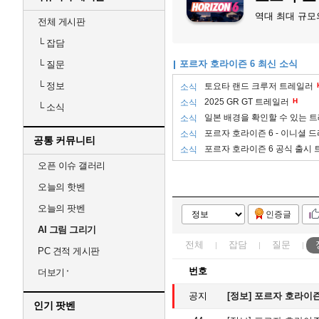
역대 최대 규모
전체 게시판
└
잡담
포르자 호라이즌 6 최신 소식
└
질문
└
정보
토요타 랜드 크루저 트레일러
소식
2025 GR GT 트레일러
H
소식
└
소식
일본 배경을 확인할 수 있는 
소식
포르자 호라이즌 6 - 이니셜
소식
공통 커뮤니티
포르자 호라이즌 6 공식 출시
소식
오픈 이슈 갤러리
오늘의 핫벤
오늘의 팟벤
인증글
AI 그림 그리기
전체
잡담
질문
PC 견적 게시판
번호
더보기
공지
[정보]
포르자 호라이즌 
인기 팟벤