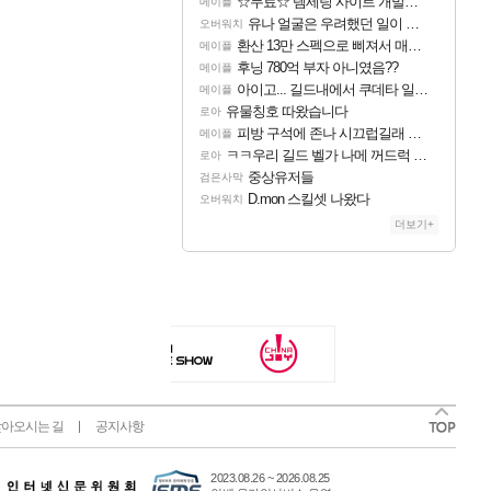
☆무료☆ 템세팅 사이트 개발자입니다
메이플
유나 얼굴은 우려했던 일이 벌어진 참사 같음
오버워치
환산 13만 스펙으로 삐져서 매주 수로 10만점 치고있으면 ㅋㅋ
메이플
후닝 780억 부자 아니였음??
메이플
아이고... 길드내에서 쿠데타 일어났네
메이플
유물칭호 따왔습니다
로아
피방 구석에 존나 시끄럽길래 뭔가싶어서 봣는디
메이플
ㅋㅋ우리 길드 벨가 나메 꺼드럭 대다가 싸움났다
로아
중상유저들
검은사막
D.mon 스킬셋 나왔다
오버워치
더보기+
아오시는 길
공지사항
2023.08.26 ~ 2026.08.25